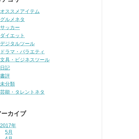
オススメアイテム
グルメネタ
サッカー
ダイエット
デジタルツール
ドラマ・バラエティ
文具・ビジネスツール
日記
書評
未分類
芸能・タレントネタ
アーカイブ
2017年
5月
4月