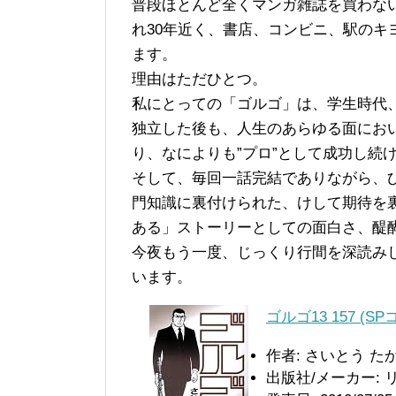
普段ほとんど全くマンガ雑誌を買わない
れ30年近く、書店、コンビニ、駅のキ
ます。
理由はただひとつ。
私にとっての「ゴルゴ」は、学生時代
独立した後も、人生のあらゆる面にお
り、なによりも”プロ”として成功し続
そして、毎回一話完結でありながら、
門知識に裏付けられた、けして期待を
ある」ストーリーとしての面白さ、醍
今夜もう一度、じっくり行間を深読みし
います。
ゴルゴ13 157 (S
作者: さいとう た
出版社/メーカー: 