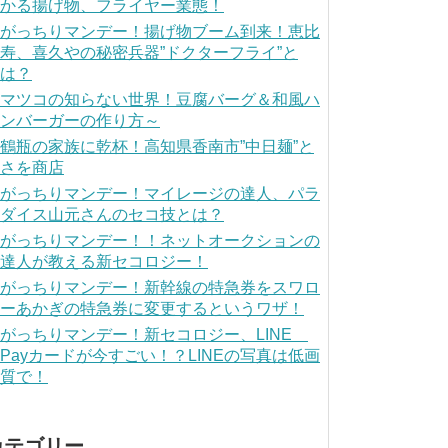
かる揚げ物、フライヤー業態！
がっちりマンデー！揚げ物ブーム到来！恵比
寿、喜久やの秘密兵器”ドクターフライ”と
は？
マツコの知らない世界！豆腐バーグ＆和風ハ
ンバーガーの作り方～
鶴瓶の家族に乾杯！高知県香南市”中日麺”と
さを商店
がっちりマンデー！マイレージの達人、パラ
ダイス山元さんのセコ技とは？
がっちりマンデー！！ネットオークションの
達人が教える新セコロジー！
がっちりマンデー！新幹線の特急券をスワロ
ーあかぎの特急券に変更するというワザ！
がっちりマンデー！新セコロジー、LINE
Payカードが今すごい！？LINEの写真は低画
質で！
カテゴリー