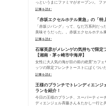
っというまにファミマがオープン♪。 ファミ
記事を読む
「赤坂エクセルホテル東急」の「特
「赤坂ジパング」って、なだ万系列だった
美味そうだった。。赤坂エクセルホテル東急
記事を読む
石塚英彦がメレンゲの気持ちで限定
【湘南・茅ヶ崎市中海岸】
女性に大人気の海が目の前の絶景”カフェ
ッツの限定フレンチトーストにぱくついた。 
記事を読む
王様のブランチでトレンディエンジ
ランを紹介！
今日の王様のブランチ、スーパーティー
ディエンジェル斉藤さん＆たかし一行と共に