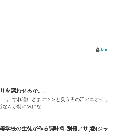
kou-j
香りを漂わせるか。。
・。 すれ違いざまにツンと臭う男の汗のニオイっ
なんか特に気にな...
等学校の生徒が作る調味料-別冊アサ(秘)ジャ