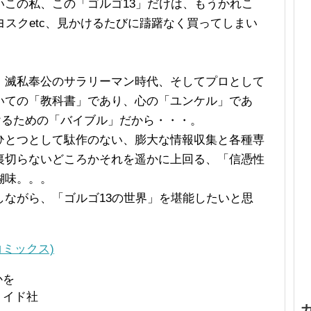
この私、この「ゴルゴ13」だけは、もうかれこ
ヨスクetc、見かけるたびに躊躇なく買ってしまい
、滅私奉公のサラリーマン時代、そしてプロとして
いての「教科書」であり、心の「ユンケル」であ
けるための「バイブル」だから・・・。
ひとつとして駄作のない、膨大な情報収集と各種専
裏切らないどころかそれを遥かに上回る、「信憑性
醐味。。。
ながら、「ゴルゴ13の世界」を堪能したいと思
Pコミックス)
かを
リイド社