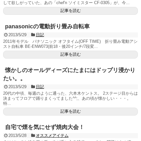
して欲しがっていた、あの「chef'n ソイミスター CF-0305」が、今...
記事を読む
panasonicの電動折り畳み自転車
2013/5/29
日記
2011年モデル パナソニック オフタイム(OFF TIME) 折り畳み電動アシ
スト自転車 BE-ENW073(前18・後20インチ/7段変...
記事を読む
懐かしのオールディーズにたまにはドップリ浸かり
たい。。
2013/5/29
日記
20代の中頃、毎週のように通った、六本木ケントス。 2ステージ目からは
決まってフロアで踊りまくってました^^;、あの頃が懐かしい・・・。
特...
記事を読む
自宅で煙を気にせず焼肉大会！
2013/5/28
オススメアイテム