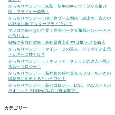
がっちりマンデー！京都 勝牛の牛カツ！儲かる揚げ
物、フライヤー業態！
がっちりマンデー！揚げ物ブーム到来！恵比寿、喜久や
の秘密兵器”ドクターフライ”とは？
マツコの知らない世界！豆腐バーグ＆和風ハンバーガー
の作り方～
鶴瓶の家族に乾杯！高知県香南市”中日麺”とさを商店
がっちりマンデー！マイレージの達人、パラダイス山元
さんのセコ技とは？
がっちりマンデー！！ネットオークションの達人が教え
る新セコロジー！
がっちりマンデー！新幹線の特急券をスワローあかぎの
特急券に変更するというワザ！
がっちりマンデー！新セコロジー、LINE Payカードが
今すごい！？LINEの写真は低画質で！
カテゴリー