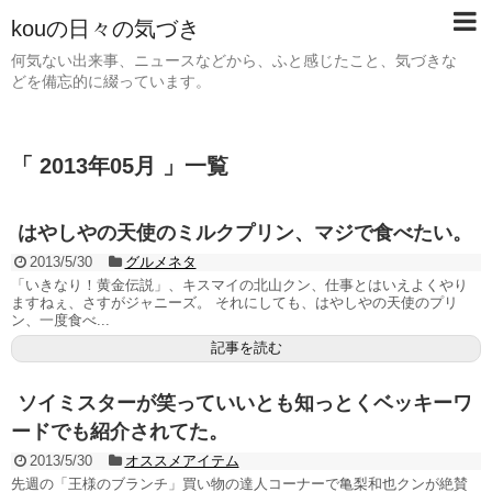
kouの日々の気づき
何気ない出来事、ニュースなどから、ふと感じたこと、気づきな
どを備忘的に綴っています。
「 2013年05月 」一覧
はやしやの天使のミルクプリン、マジで食べたい。
2013/5/30
グルメネタ
「いきなり！黄金伝説」、キスマイの北山クン、仕事とはいえよくやり
ますねぇ、さすがジャニーズ。 それにしても、はやしやの天使のプリ
ン、一度食べ...
記事を読む
ソイミスターが笑っていいとも知っとくベッキーワ
ードでも紹介されてた。
2013/5/30
オススメアイテム
先週の「王様のブランチ」買い物の達人コーナーで亀梨和也クンが絶賛