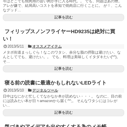
今はどこでも焼肉用の旨い肉が手に入る時代。。 でも、問題はあの煙。
アレが嫌で、結局高いコストを承知で焼肉店に行くことに。 が！、こん
なグッド...
記事を読む
フィリップスノンフライヤーHD9235は絶対に買
い！
2013/5/11
オススメアイテム
メタボ街道まっしぐら！なこのワタシ、余分な脂の摂取は避けたい、な
んとしてでも、避けたい。。 でも、料理は美味しくイタダキたい(^^)。
そ...
記事を読む
寝る前の読書に最適かもしれないLEDライト
2013/5/10
デジタルツール
日中はなにかと忙しくてなかなか本が読めない・・・。 なのに、目の前
には読みたい本が日々amazonから届く^^;。 そんなワタシにはコレが
い...
記事を読む
気づきやアイデアを出やすくする為のメモ帳