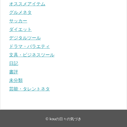
オススメアイテム
グルメネタ
サッカー
ダイエット
デジタルツール
ドラマ・バラエティ
文具・ビジネスツール
日記
書評
未分類
芸能・タレントネタ
©
kouの日々の気づき