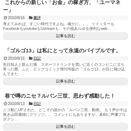
これからの新しい「お金」の稼ぎ方、「ユーマネ
ー」
2010/8/16
書評
考えてみれば、すごい時代ですよね、確かに。。。 ツイッターも
FacebookもyoutubeもUstreamも、その他あらゆる便利なweb...
記事を読む
「ゴルゴ13」は私にとって永遠のバイブルです。
2010/8/15
日記
先日知人と飲んだ後、スポーツドリンクを買いに近くのコンビニに立ち
寄った際、ふと、ビッグコミック増刊号版の「ゴルゴ13」が目に飛び込
んできた...
記事を読む
巷で噂のニセ？ルパン三世、思わず感動した！
2010/8/13
日記
ニコ動にUPされた、どこぞの誰かの「ルパン三世」動画。 もう声が今は
無き山田康雄にクリソツ。。 コメントにもありますが、真剣に声優プロ
ダクシ...
記事を読む