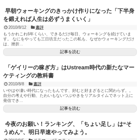
早朝ウォーキングのきっかけ作りになった「下半身
を鍛えれば人生は必ずうまくいく」
2010/8/12
書評
もうかれこれ6年くらい、できるだけ毎日、ウォーキングを続けていま
す。 なにをやっても三日坊主だったこの私も、なぜかウォーキングだけ
は、挫折...
記事を読む
「ゲイリーの稼ぎ方」はUstream時代の新たなマー
ケティングの教科書
2010/8/8
書評
いやはや凄い時代になったもんです、好むと好まざるとに関わらず。。
自分の考えや行動、たわいもないつぶやきをリアルタイムでネット上に
発信でき...
記事を読む
今夜のお願い！ランキング、「ちょい足し」は“そ
うめん”、明日早速やってみよう。