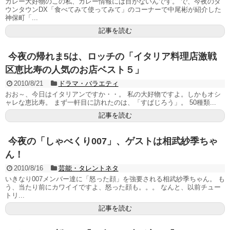
カレー大好物のこの私、カレー情報には目がないんです。 で、今夜のダ
ウンタウンDX「食べてみて使ってみて」のコーナーで中尾彬が紹介した
神保町「...
記事を読む
今夜の帰れま5は、ロッチの「イタリア料理店激戦
区恵比寿の人気のお店ベスト５」
2010/8/21
ドラマ・バラエティ
おお～、今日はイタリアンですか・・。 私の大好物ですよ。しかもオシ
ャレな恵比寿。 まず一軒目に訪れたのは、「すぱじろう」。 50種類...
記事を読む
今夜の「しゃべくり007」、ゲストは相武紗季ちゃ
ん！
2010/8/16
芸能・タレントネタ
いきなり007メンバー達に「怒った顔」を強要される相武紗季ちゃん。 も
う、当たり前にカワイイですよ、怒った顔も。。。 なんと、以前チュー
トリ...
記事を読む