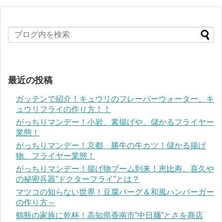
最近の投稿
ガッテンで紹介！キュウリのフレーバーウォーター、キ
ュウリフライの作り方！！
がっちりマンデー！小岩、素揚げや、儲かるフライヤー
業態！
がっちりマンデー！京都 勝牛の牛カツ！儲かる揚げ
物、フライヤー業態！
がっちりマンデー！揚げ物ブーム到来！恵比寿、喜久や
の秘密兵器”ドクターフライ”とは？
マツコの知らない世界！豆腐バーグ＆和風ハンバーガー
の作り方～
鶴瓶の家族に乾杯！高知県香南市”中日麺”とさを商店