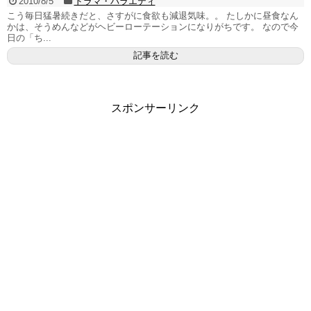
2010/8/5
ドラマ・バラエティ
こう毎日猛暑続きだと、さすがに食欲も減退気味。。 たしかに昼食なん
かは、そうめんなどがヘビーローテーションになりがちです。 なので今
日の「ち...
記事を読む
スポンサーリンク