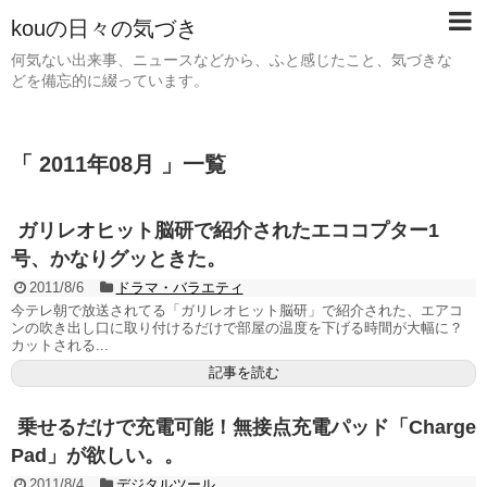
kouの日々の気づき
何気ない出来事、ニュースなどから、ふと感じたこと、気づきな
どを備忘的に綴っています。
「 2011年08月 」一覧
ガリレオヒット脳研で紹介されたエココプター1
号、かなりグッときた。
2011/8/6
ドラマ・バラエティ
今テレ朝で放送されてる「ガリレオヒット脳研」で紹介された、エアコ
ンの吹き出し口に取り付けるだけで部屋の温度を下げる時間が大幅に？
カットされる...
記事を読む
乗せるだけで充電可能！無接点充電パッド「Charge
Pad」が欲しい。。
2011/8/4
デジタルツール