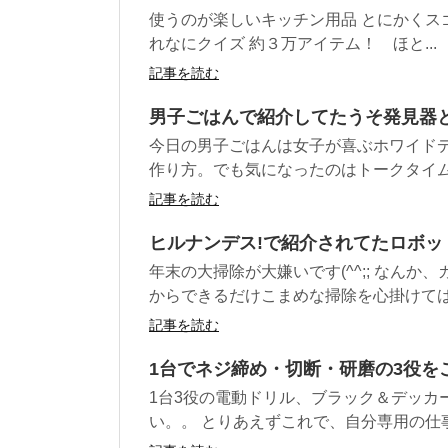
使うのが楽しいキッチン用品 とにかくス
れなにクイズ 約３万アイテム！ ほと...
記事を読む
男子ごはんで紹介してたうそ発見器
今日の男子ごはんは女子が喜ぶホワイドデ
作り方。でも気になったのはトークタイムの
記事を読む
ヒルナンデス!で紹介されてたロボッ
年末の大掃除が大嫌いです(^^;; なん
からできるだけこまめな掃除を心掛けてはい
記事を読む
1台でネジ締め・切断・研磨の3役を
1台3役の電動ドリル、ブラック＆デッカー
い。。 とりあえずこれで、自分専用の仕事机