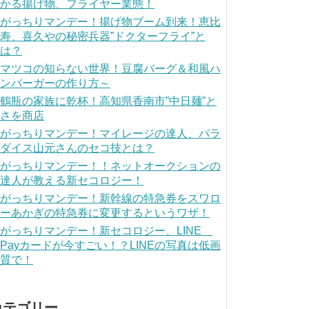
かる揚げ物、フライヤー業態！
がっちりマンデー！揚げ物ブーム到来！恵比
寿、喜久やの秘密兵器”ドクターフライ”と
は？
マツコの知らない世界！豆腐バーグ＆和風ハ
ンバーガーの作り方～
鶴瓶の家族に乾杯！高知県香南市”中日麺”と
さを商店
がっちりマンデー！マイレージの達人、パラ
ダイス山元さんのセコ技とは？
がっちりマンデー！！ネットオークションの
達人が教える新セコロジー！
がっちりマンデー！新幹線の特急券をスワロ
ーあかぎの特急券に変更するというワザ！
がっちりマンデー！新セコロジー、LINE
Payカードが今すごい！？LINEの写真は低画
質で！
カテゴリー