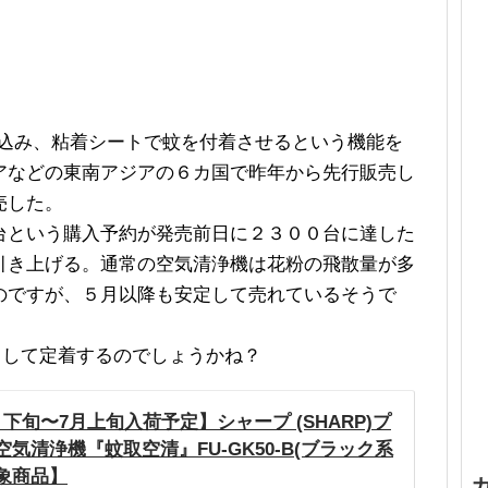
い込み、粘着シートで蚊を付着させるという機能を
アなどの東南アジアの６カ国で昨年から先行販売し
売した。
台という購入予約が発売前日に２３００台に達した
引き上げる。通常の空気清浄機は花粉の飛散量が多
のですが、５月以降も安定して売れているそうで
として定着するのでしょうかね？
下旬〜7月上旬入荷予定】シャープ (SHARP)プ
気清浄機『蚊取空清』FU-GK50-B(ブラック系
象商品】