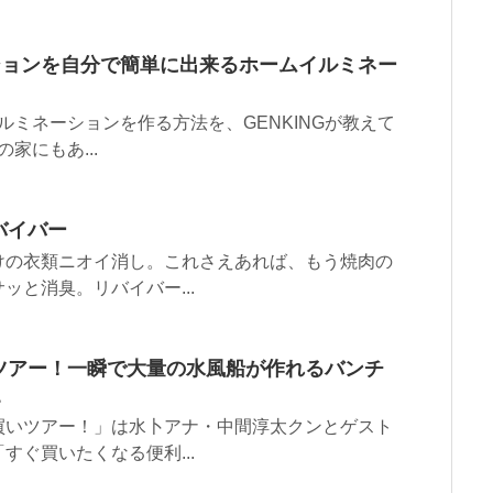
ションを自分で簡単に出来るホームイルミネー
ルミネーションを作る方法を、GENKINGが教えて
家にもあ...
バイバー
けの衣類ニオイ消し。これさえあれば、もう焼肉の
と消臭。リバイバー...
ツアー！一瞬で大量の水風船が作れるバンチ
。
買いツアー！」は水卜アナ・中間淳太クンとゲスト
ぐ買いたくなる便利...