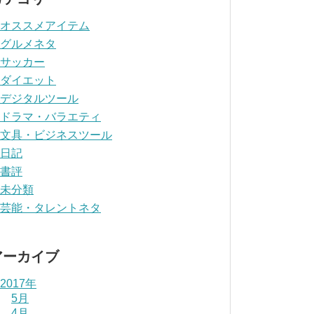
オススメアイテム
グルメネタ
サッカー
ダイエット
デジタルツール
ドラマ・バラエティ
文具・ビジネスツール
日記
書評
未分類
芸能・タレントネタ
アーカイブ
2017年
5月
4月