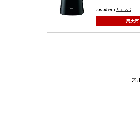
posted with
カエレバ
楽天市
ス