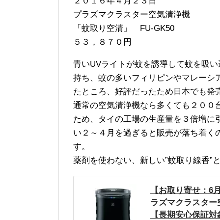
２０１６年４月２３日
プラズマクラスター空気清浄機
「蚊取り空清」 FU-GK50
５３，８７０円
青いUVライトが蚊を誘導して蚊を吸
持ち、蚊の多いフィリピンやマレーシ
たところ、好評だったため日本でも発
通常の空気清浄機なら多くても２００
ため、タイの工場の生産量を３倍増に
い２～４月を過ぎると販売が落ち着く
す。
薬剤を使わない、新しい”蚊取り線香”
【お取り寄せ：6月
ラズマクラスター空
【長期安心保証対