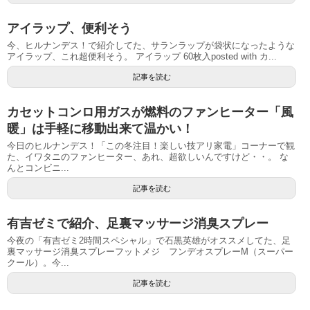
アイラップ、便利そう
今、ヒルナンデス！で紹介してた、サランラップが袋状になったような
アイラップ、これ超便利そう。 アイラップ 60枚入posted with カ...
記事を読む
カセットコンロ用ガスが燃料のファンヒーター「風
暖」は手軽に移動出来て温かい！
今日のヒルナンデス！「この冬注目！楽しい技アリ家電」コーナーで観
た、イワタニのファンヒーター、あれ、超欲しいんですけど・・。 な
んとコンビニ...
記事を読む
有吉ゼミで紹介、足裏マッサージ消臭スプレー
今夜の「有吉ゼミ2時間スペシャル」で石黒英雄がオススメしてた、足
裏マッサージ消臭スプレーフットメジ フンデオスプレーM（スーパー
クール）。今...
記事を読む