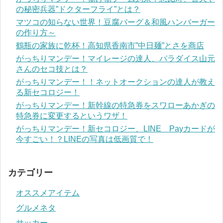
の秘密兵器”ドクターフライ”とは？
マツコの知らない世界！豆腐バーグ＆和風ハンバーガー
の作り方～
鶴瓶の家族に乾杯！高知県香南市”中日麺”とさを商店
がっちりマンデー！マイレージの達人、パラダイス山元
さんのセコ技とは？
がっちりマンデー！！ネットオークションの達人が教え
る新セコロジー！
がっちりマンデー！新幹線の特急券をスワローあかぎの
特急券に変更するというワザ！
がっちりマンデー！新セコロジー、LINE Payカードが
今すごい！？LINEの写真は低画質で！
カテゴリー
オススメアイテム
グルメネタ
サッカー