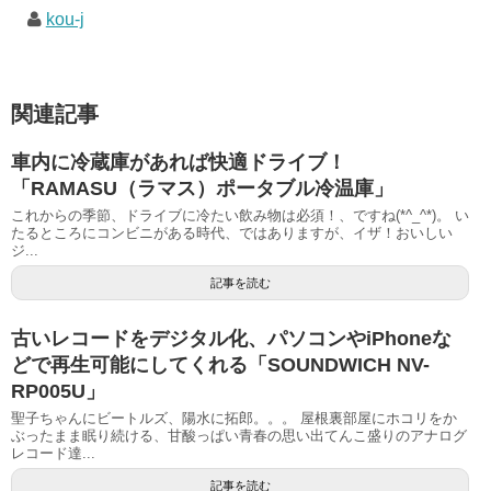
kou-j
関連記事
車内に冷蔵庫があれば快適ドライブ！
「RAMASU（ラマス）ポータブル冷温庫」
これからの季節、ドライブに冷たい飲み物は必須！、ですね(*^_^*)。 い
たるところにコンビニがある時代、ではありますが、イザ！おいしい
ジ...
記事を読む
古いレコードをデジタル化、パソコンやiPhoneな
どで再生可能にしてくれる「SOUNDWICH NV-
RP005U」
聖子ちゃんにビートルズ、陽水に拓郎。。。 屋根裏部屋にホコリをか
ぶったまま眠り続ける、甘酸っぱい青春の思い出てんこ盛りのアナログ
レコード達...
記事を読む