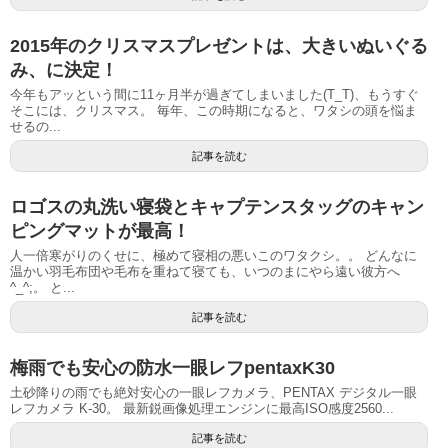
2015年のクリスマスプレゼントは、大きいぬいぐる
み、に決定！
今年もアッという間に11ヶ月半が過ぎてしまいました(T_T)、もうすぐ
そこには、クリスマス。 毎年、この時期になると、ワタシの頭を悩ま
せるの...
記事を読む
ロゴスの丸洗い寝袋とキャプテンスタッグのキャン
ピングマットが最高！
人一倍寒がりのくせに、極めて寝相の悪いこのワタクシ。。 どんなに
温かい羽毛布団や毛布を重ねて寝ても、いつのまにやら遠い彼方へ
^_^;。 と...
記事を読む
梅雨でも安心の防水一眼レフpentaxK30
土砂降りの雨でも絶対安心の一眼レフカメラ、PENTAX デジタル一眼
レフカメラ K-30。 最新鋭画像処理エンジンに最高ISO感度2560...
記事を読む