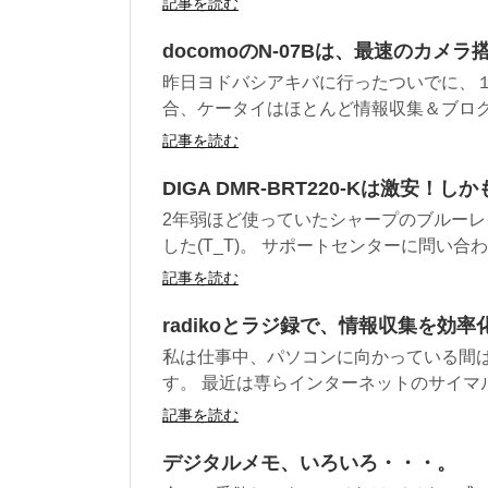
記事を読む
docomoのN-07Bは、最速のカメラ
昨日ヨドバシアキバに行ったついでに、１
合、ケータイはほとんど情報収集＆ブログ更
記事を読む
DIGA DMR-BRT220-Kは激安！
2年弱ほど使っていたシャープのブルー
した(T_T)。 サポートセンターに問い合わ
記事を読む
radikoとラジ録で、情報収集を効率
私は仕事中、パソコンに向かっている間は
す。 最近は専らインターネットのサイマルラジ
記事を読む
デジタルメモ、いろいろ・・・。