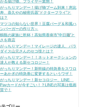
かる揚げ物、フライヤー業態！
がっちりマンデー！揚げ物ブーム到来！恵比
寿、喜久やの秘密兵器”ドクターフライ”と
は？
マツコの知らない世界！豆腐バーグ＆和風ハ
ンバーガーの作り方～
鶴瓶の家族に乾杯！高知県香南市”中日麺”と
さを商店
がっちりマンデー！マイレージの達人、パラ
ダイス山元さんのセコ技とは？
がっちりマンデー！！ネットオークションの
達人が教える新セコロジー！
がっちりマンデー！新幹線の特急券をスワロ
ーあかぎの特急券に変更するというワザ！
がっちりマンデー！新セコロジー、LINE
Payカードが今すごい！？LINEの写真は低画
質で！
カテゴリー