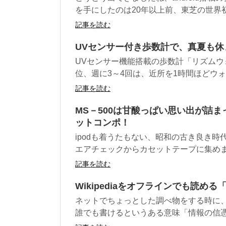
を手にしたのは20年以上前、東芝の世界初ノ
記事を読む
UVセンサー付き歩数計で、真夏も
UVセンサー機能搭載の歩数計「リズムウ
位、週に3～4回は、近所を1時間ほどウォー
記事を読む
MS－500は甘酸っぱい思い出が詰
ットコンポ！
ipodも着うたもない、昭和の古き良き
エアチェックからカセットテープに集めまく
記事を読む
Wikipediaをオフラインでも読める
ネットでちょっとした調べ物をする時に、知
誰でも書けるというある意味「情報の信憑性