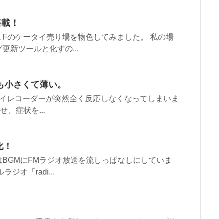
搭載！
Fのケータイ売り場を物色してみました。 私の場
新ツールと化すの...
しかも小さくて薄い。
レイレコーダーが突然全く反応しなくなってしまいま
せ、症状を...
化！
BGMにFMラジオ放送を流しっぱなしにしていま
オ「radi...