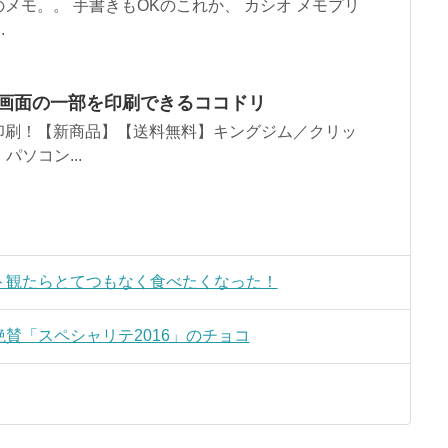
メモ。。 手書きもOKのこれか、 カシオ メモプリ
.
C画面の一部を印刷できるココドリ
印刷！【新商品】【送料無料】キングジム／クリッ
パソコン...
ト観たらとてつもなく食べたくなった！
賛「スペシャリテ2016」のチョコ