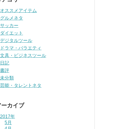
オススメアイテム
グルメネタ
サッカー
ダイエット
デジタルツール
ドラマ・バラエティ
文具・ビジネスツール
日記
書評
未分類
芸能・タレントネタ
アーカイブ
2017年
5月
4月