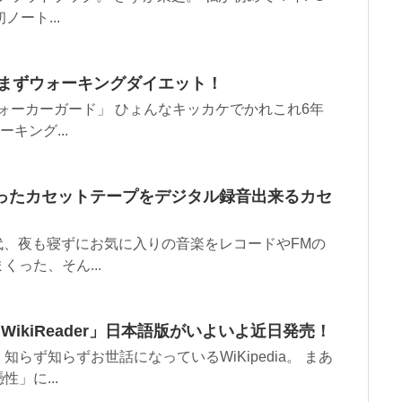
ート...
休まずウォーキングダイエット！
ォーカーガード」 ひょんなキッカケでかれこれ6年
キング...
まったカセットテープをデジタル録音出来るカセ
時代、夜も寝ずにお気に入りの音楽をレコードやFMの
った、そん...
「WikiReader」日本語版がいよいよ近日発売！
らず知らずお世話になっているWiKipedia。 まあ
」に...