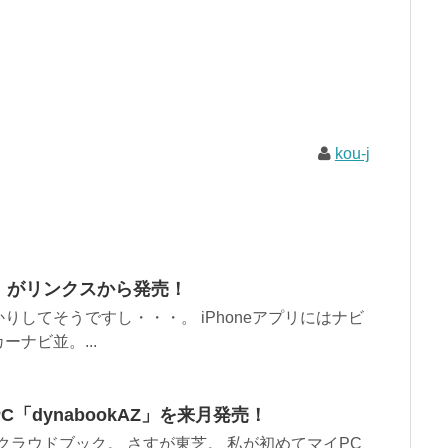
kou-j
13」がリンクスから発売！
してそうですし・・・。 iPhoneアプリにはナビ
ナビ並。...
dynabookAZ」を来月発売！
のクラウドブック。 さすが東芝。 私が初めてマイPC