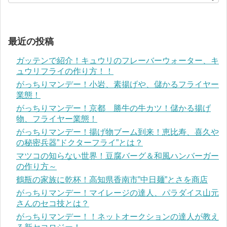
最近の投稿
ガッテンで紹介！キュウリのフレーバーウォーター、キ
ュウリフライの作り方！！
がっちりマンデー！小岩、素揚げや、儲かるフライヤー
業態！
がっちりマンデー！京都 勝牛の牛カツ！儲かる揚げ
物、フライヤー業態！
がっちりマンデー！揚げ物ブーム到来！恵比寿、喜久や
の秘密兵器”ドクターフライ”とは？
マツコの知らない世界！豆腐バーグ＆和風ハンバーガー
の作り方～
鶴瓶の家族に乾杯！高知県香南市”中日麺”とさを商店
がっちりマンデー！マイレージの達人、パラダイス山元
さんのセコ技とは？
がっちりマンデー！！ネットオークションの達人が教え