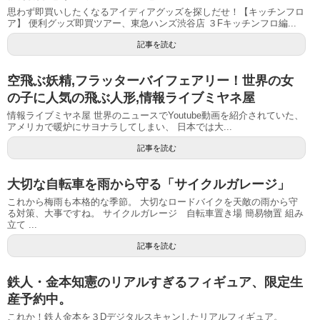
思わず即買いしたくなるアイディアグッズを探しだせ！【キッチンフロ
ア】 便利グッズ即買ツアー、東急ハンズ渋谷店 ３Fキッチンフロ編...
記事を読む
空飛ぶ妖精,フラッターバイフェアリー！世界の女
の子に人気の飛ぶ人形,情報ライブミヤネ屋
情報ライブミヤネ屋 世界のニュースでYoutube動画を紹介されていた、
アメリカで暖炉にサヨナラしてしまい、 日本では大...
記事を読む
大切な自転車を雨から守る「サイクルガレージ」
これから梅雨も本格的な季節。 大切なロードバイクを天敵の雨から守
る対策、大事ですね。 サイクルガレージ 自転車置き場 簡易物置 組み
立て ...
記事を読む
鉄人・金本知憲のリアルすぎるフィギュア、限定生
産予約中。
これか！鉄人金本を３Dデジタルスキャンしたリアルフィギュア。