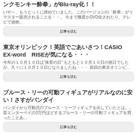
ンクモンキー酔拳」がBlu-ray化！！
いや～、もうとっくに諦めていました、このバージョンの「酔拳」がリ
マスター販売されることを・・。 今まで幾度かDVD化されたり、テレ
ビで放映...
記事を読む
東京オリンピック！英語でごあいさつ！CASIO
EX-word RISEが気になる・・・
今年の１０月１０日は”体育の日” もともと１０月１０日の祝日でした
が、久々に１０月１０日になりましたね・・・ 前回の東京オリンピ...
記事を読む
ブルース・リーの可動フィギュアがリアルなのに安
い！さすがバンダイ
バンダイから可動式のブルース・リーフィギュアを出していたとは。。
昔エンターベイの3万円ほどするブルース・リーの可動フィギュアを買
ったことあ...
記事を読む