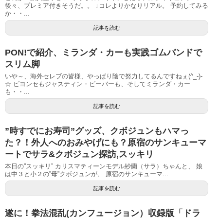
後々、プレミア付きそうだ。。 ↓コレよりかなりリアル。 予約してみる
か・・...
記事を読む
PON!で紹介、ミランダ・カーも実践ゴムバンドで
スリム脚
いや～、海外セレブの皆様、やっぱり陰で努力してるんですねぇ(^_-)-
☆ ビヨンセもジャスティン・ビーバーも、そしてミランダ・カー
も・・...
記事を読む
”時すでにお寿司”グッズ、クボジュンもハマっ
た？！外人へのおみやげにも？原宿のサンキューマ
ートでサラ&クボジュン探訪,スッキリ
本日の”スッキリ” カリスマティーンモデル紗蘭（サラ）ちゃんと、 娘
は中３と小２の”母”クボジュンが、 原宿のサンキューマ...
記事を読む
遂に！拳法混乱(カンフュージョン）収録版「ドラ