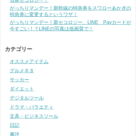
る新セコロジー！
がっちりマンデー！新幹線の特急券をスワローあかぎの
特急券に変更するというワザ！
がっちりマンデー！新セコロジー、LINE Payカードが
今すごい！？LINEの写真は低画質で！
カテゴリー
オススメアイテム
グルメネタ
サッカー
ダイエット
デジタルツール
ドラマ・バラエティ
文具・ビジネスツール
日記
書評