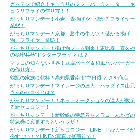
ガッテンで紹介！キュウリのフレーバーウォーター、キ
ュウリフライの作り方！！
がっちりマンデー！小岩、素揚げや、儲かるフライヤー
業態！
がっちりマンデー！京都 勝牛の牛カツ！儲かる揚げ
物、フライヤー業態！
がっちりマンデー！揚げ物ブーム到来！恵比寿、喜久や
の秘密兵器”ドクターフライ”とは？
マツコの知らない世界！豆腐バーグ＆和風ハンバーガー
の作り方～
鶴瓶の家族に乾杯！高知県香南市”中日麺”とさを商店
がっちりマンデー！マイレージの達人、パラダイス山元
さんのセコ技とは？
がっちりマンデー！！ネットオークションの達人が教え
る新セコロジー！
がっちりマンデー！新幹線の特急券をスワローあかぎの
特急券に変更するというワザ！
がっちりマンデー！新セコロジー、LINE Payカードが
今すごい！？LINEの写真は低画質で！