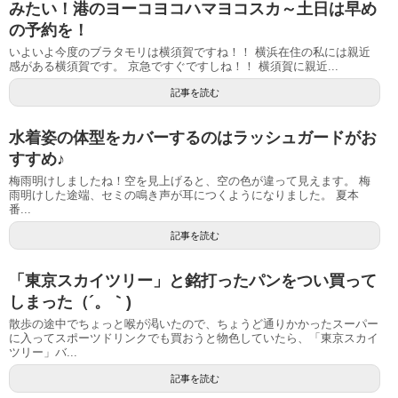
みたい！港のヨーコヨコハマヨコスカ～土日は早め
の予約を！
いよいよ今度のブラタモリは横須賀ですね！！ 横浜在住の私には親近
感がある横須賀です。 京急ですぐですしね！！ 横須賀に親近...
記事を読む
水着姿の体型をカバーするのはラッシュガードがお
すすめ♪
梅雨明けしましたね！空を見上げると、空の色が違って見えます。 梅
雨明けした途端、セミの鳴き声が耳につくようになりました。 夏本
番...
記事を読む
「東京スカイツリー」と銘打ったパンをつい買って
しまった（´。｀)
散歩の途中でちょっと喉が渇いたので、ちょうど通りかかったスーパー
に入ってスポーツドリンクでも買おうと物色していたら、「東京スカイ
ツリー」バ...
記事を読む