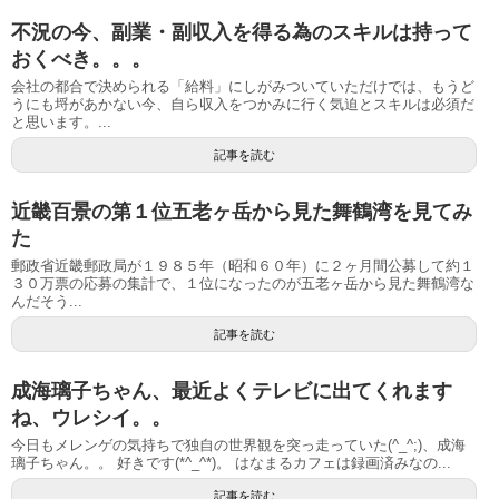
不況の今、副業・副収入を得る為のスキルは持って
おくべき。。。
会社の都合で決められる「給料」にしがみついていただけでは、もうど
うにも埒があかない今、自ら収入をつかみに行く気迫とスキルは必須だ
と思います。...
記事を読む
近畿百景の第１位五老ヶ岳から見た舞鶴湾を見てみ
た
郵政省近畿郵政局が１９８５年（昭和６０年）に２ヶ月間公募して約１
３０万票の応募の集計で、１位になったのが五老ヶ岳から見た舞鶴湾な
んだそう...
記事を読む
成海璃子ちゃん、最近よくテレビに出てくれます
ね、ウレシイ。。
今日もメレンゲの気持ちで独自の世界観を突っ走っていた(^_^;)、成海
璃子ちゃん。。 好きです(*^_^*)。 はなまるカフェは録画済みなの...
記事を読む