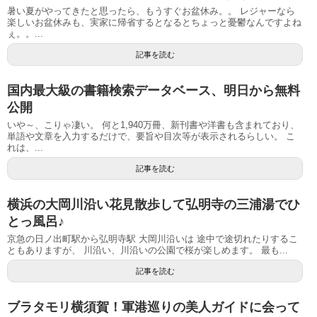
暑い夏がやってきたと思ったら、もうすぐお盆休み。。 レジャーなら
楽しいお盆休みも、実家に帰省するとなるとちょっと憂鬱なんですよね
ぇ。。...
記事を読む
国内最大級の書籍検索データベース、明日から無料
公開
いや～、こりゃ凄い。 何と1,940万冊、新刊書や洋書も含まれており、
単語や文章を入力するだけで、要旨や目次等が表示されるらしい。 こ
れは、...
記事を読む
横浜の大岡川沿い花見散歩して弘明寺の三浦湯でひ
とっ風呂♪
京急の日ノ出町駅から弘明寺駅 大岡川沿いは 途中で途切れたりするこ
ともありますが、 川沿い、川沿いの公園で桜が楽しめます。 最も...
記事を読む
ブラタモリ横須賀！軍港巡りの美人ガイドに会って