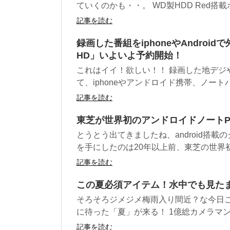
ていくのかも・・。 WD製HDD Red搭載ホ
記事を読む
録画した番組をiphoneやAndroid
HD」いよいよ予約開始！
これはイイ！欲しい！！ 録画した地デジ
て、iphoneやアンドロイド携帯、ノートパ
記事を読む
東芝が世界初のアンドロイドノートPC「
とうとう出てきましたね、android搭載
を手にしたのは20年以上前、東芝の世界初ノ
記事を読む
この夏必須アイテム！水中でも見たま
そろそろジメジメ梅雨入り間近？な今日こ
に待った「夏」が来る！ 1億総カメラマン化
記事を読む