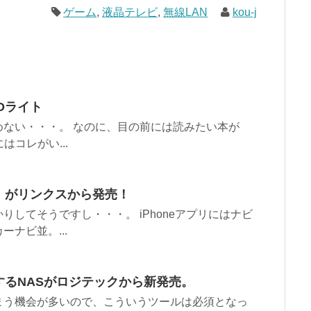
ゲーム
,
液晶テレビ
,
無線LAN
kou-j
Dライト
ない・・・。 なのに、目の前には読みたい本が
はコレがい...
13」がリンクスから発売！
してそうですし・・・。 iPhoneアプリにはナビ
ナビ並。...
るNASがロジテックから新発売。
まう機会が多いので、こういうツールは必須となっ