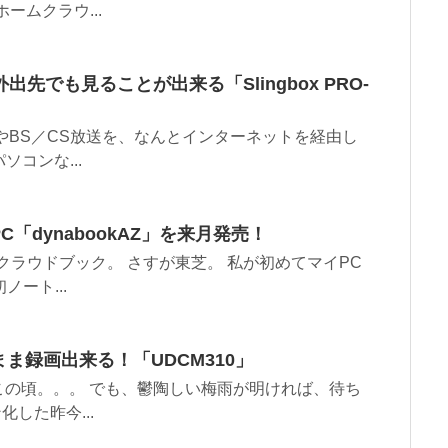
ームクラウ...
で外出先でも見ることが出来る「Slingbox PRO-
やBS／CS放送を、なんとインターネットを経由し
ソコンな...
dynabookAZ」を来月発売！
のクラウドブック。 さすが東芝。 私が初めてマイPC
ート...
ま録画出来る！「UDCM310」
の頃。。。 でも、鬱陶しい梅雨が明ければ、待ち
した昨今...