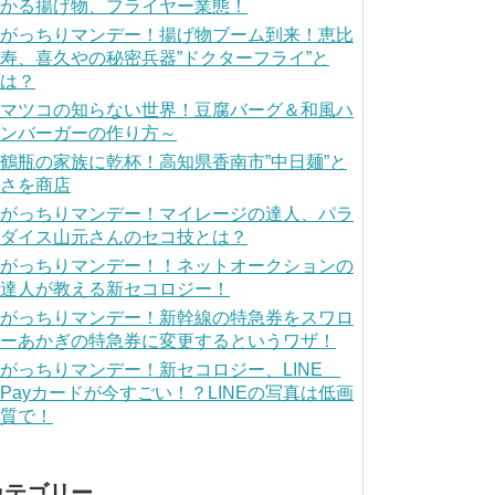
かる揚げ物、フライヤー業態！
がっちりマンデー！揚げ物ブーム到来！恵比
寿、喜久やの秘密兵器”ドクターフライ”と
は？
マツコの知らない世界！豆腐バーグ＆和風ハ
ンバーガーの作り方～
鶴瓶の家族に乾杯！高知県香南市”中日麺”と
さを商店
がっちりマンデー！マイレージの達人、パラ
ダイス山元さんのセコ技とは？
がっちりマンデー！！ネットオークションの
達人が教える新セコロジー！
がっちりマンデー！新幹線の特急券をスワロ
ーあかぎの特急券に変更するというワザ！
がっちりマンデー！新セコロジー、LINE
Payカードが今すごい！？LINEの写真は低画
質で！
カテゴリー