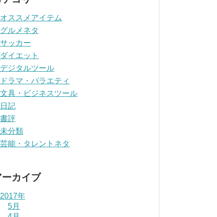
オススメアイテム
グルメネタ
サッカー
ダイエット
デジタルツール
ドラマ・バラエティ
文具・ビジネスツール
日記
書評
未分類
芸能・タレントネタ
アーカイブ
2017年
5月
4月