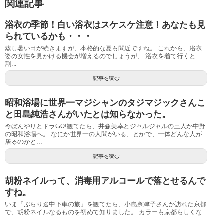
関連記事
浴衣の季節！白い浴衣はスケスケ注意！あなたも見
られているかも・・・
蒸し暑い日が続きますが、本格的な夏も間近ですね。 これから、浴衣
姿の女性を見かける機会が増えるのでしょうが、 浴衣を着て行くと
割...
記事を読む
昭和浴場に世界一マジシャンのタジマジックさんこ
と田島純浩さんがいたとは知らなかった。
今ぼんやりとドラGO!観てたら、井森美幸とジャルジャルの三人が中野
の昭和浴場へ。 なにか世界一の人間がいる、とかで、一体どんな人が
居るのかと...
記事を読む
胡粉ネイルって、消毒用アルコールで落とせるんで
すね。
いま「ぶらり途中下車の旅」を観てたら、小島奈津子さんが訪れた京都
で、胡粉ネイルなるものを初めて知りました。 カラーも京都らしくな