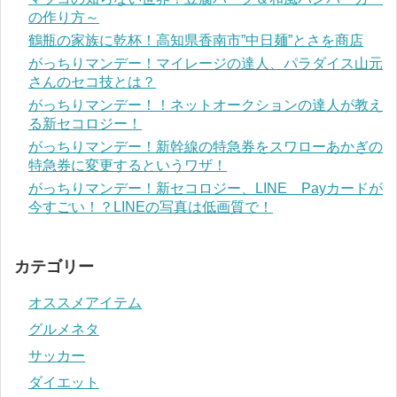
の作り方～
鶴瓶の家族に乾杯！高知県香南市”中日麺”とさを商店
がっちりマンデー！マイレージの達人、パラダイス山元
さんのセコ技とは？
がっちりマンデー！！ネットオークションの達人が教え
る新セコロジー！
がっちりマンデー！新幹線の特急券をスワローあかぎの
特急券に変更するというワザ！
がっちりマンデー！新セコロジー、LINE Payカードが
今すごい！？LINEの写真は低画質で！
カテゴリー
オススメアイテム
グルメネタ
サッカー
ダイエット