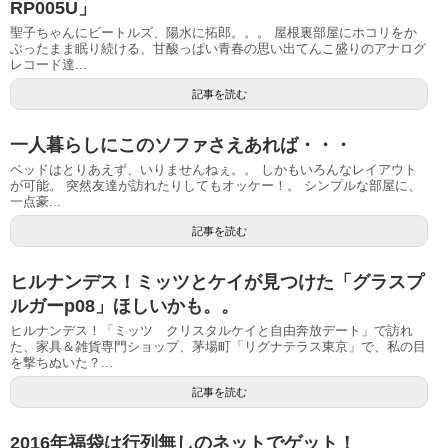
RP005U」
聖子ちゃんにビートルズ、陽水に拓郎。。。 屋根裏部屋にホコリをか
ぶったまま眠り続ける、甘酸っぱい青春の思い出てんこ盛りのアナログ
レコード達...
記事を読む
一人暮らしにこのソファさえあれば・・・
ベッドはとりあえず、いりませんねぇ。。 しかもいろんなレイアウト
が可能。 突然友達が訪れたりしてもオッケー！。 シンプルな部屋に、
一点豪...
記事を読む
ヒルナンデス！ミッツとケイが見つけた「グラスプ
ルガーp08」ほしいかも。。
ヒルナンデス！「ミッツ クリスタルケイと自由奔放デート」で訪れ
た、家具＆雑貨専門ショップ、茅場町「リグナテラス東京」で、私の目
を撃ちぬいた？...
記事を読む
2016年福袋は行列無しのネットでゲット！