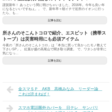
謹賀新年！ あっという間に明けちゃいました、2016年。今年も良い年
になるといいですねぇ。。 で、新年早々朝イチで近所のイオンに行っ
たら、も...
記事を読む
所さんのそこんトコロで紹介、エスビット（携帯ス
トーブ）は災害時用にも必須アイテム
今夜の「所さんのそこんトコロ」は「本当に買って良かったモノ教えて
下さいSP」。 紅葉が盛の高尾山で聞き取り調査。 で、ワタシが非常に
気になっ...
記事を読む
金スマＳＰ AKB 高橋みなみ リーダー論
これは読まねば！
スマホ電話圏外カバーを 日テレ サンバリ