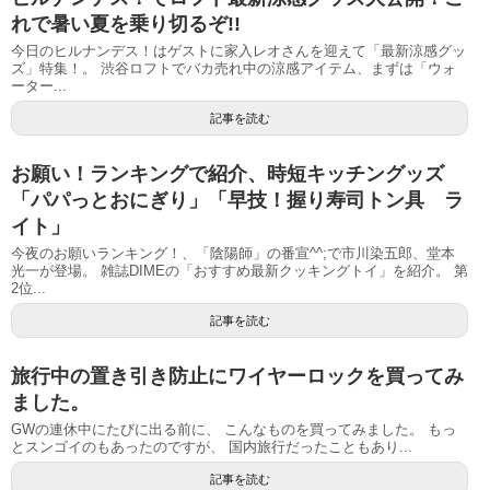
れで暑い夏を乗り切るぞ!!
今日のヒルナンデス！はゲストに家入レオさんを迎えて「最新涼感グッ
ズ」特集！。 渋谷ロフトでバカ売れ中の涼感アイテム、まずは「ウォ
ーター...
記事を読む
お願い！ランキングで紹介、時短キッチングッズ
「パパっとおにぎり」「早技！握り寿司トン具 ラ
イト」
今夜のお願いランキング！、「陰陽師」の番宣^^;で市川染五郎、堂本
光一が登場。 雑誌DIMEの「おすすめ最新クッキングトイ」を紹介。 第
2位...
記事を読む
旅行中の置き引き防止にワイヤーロックを買ってみ
ました。
GWの連休中にたびに出る前に、 こんなものを買ってみました。 もっ
とスンゴイのもあったのですが、 国内旅行だったこともあり...
記事を読む