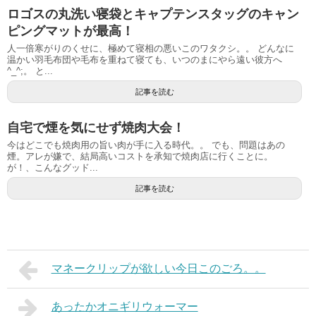
ロゴスの丸洗い寝袋とキャプテンスタッグのキャン
ピングマットが最高！
人一倍寒がりのくせに、極めて寝相の悪いこのワタクシ。。 どんなに
温かい羽毛布団や毛布を重ねて寝ても、いつのまにやら遠い彼方へ
^_^;。 と...
記事を読む
自宅で煙を気にせず焼肉大会！
今はどこでも焼肉用の旨い肉が手に入る時代。。 でも、問題はあの
煙。アレが嫌で、結局高いコストを承知で焼肉店に行くことに。
が！、こんなグッド...
記事を読む
マネークリップが欲しい今日このごろ。。
あったかオニギリウォーマー