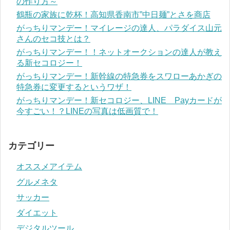
の作り方～
鶴瓶の家族に乾杯！高知県香南市”中日麺”とさを商店
がっちりマンデー！マイレージの達人、パラダイス山元
さんのセコ技とは？
がっちりマンデー！！ネットオークションの達人が教え
る新セコロジー！
がっちりマンデー！新幹線の特急券をスワローあかぎの
特急券に変更するというワザ！
がっちりマンデー！新セコロジー、LINE Payカードが
今すごい！？LINEの写真は低画質で！
カテゴリー
オススメアイテム
グルメネタ
サッカー
ダイエット
デジタルツール