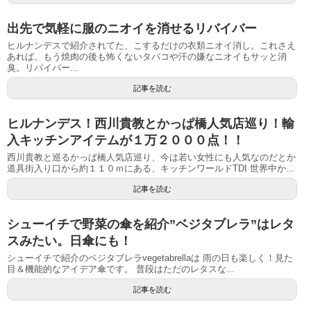
出先で気軽に服のニオイを消せるリバイバー
ヒルナンデスで紹介されてた、こするだけの衣類ニオイ消し。これさえ
あれば、もう焼肉の後も怖くないタバコや汗の嫌なニオイもサッと消
臭。リバイバー...
記事を読む
ヒルナンデス！西川貴教とかっぱ橋人気店巡り！輸
入キッチンアイテムが１万２０００点！！
西川貴教と巡るかっぱ橋人気店巡り、今は若い女性にも人気なのだとか
道具街入り口から約１１０ｍにある、キッチンワールドTDI 世界中か...
記事を読む
シューイチで野菜の傘を紹介”ベジタブレラ”はレタ
スみたい。日傘にも！
シューイチで紹介のベジタブレラvegetabrellaは 雨の日も楽しく！見た
目＆機能的なアイデア傘です。 普段はただのレタスな...
記事を読む