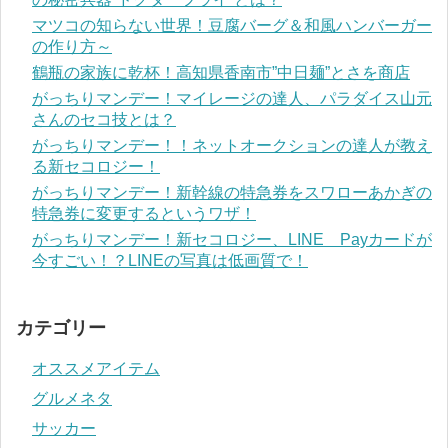
マツコの知らない世界！豆腐バーグ＆和風ハンバーガー
の作り方～
鶴瓶の家族に乾杯！高知県香南市”中日麺”とさを商店
がっちりマンデー！マイレージの達人、パラダイス山元
さんのセコ技とは？
がっちりマンデー！！ネットオークションの達人が教え
る新セコロジー！
がっちりマンデー！新幹線の特急券をスワローあかぎの
特急券に変更するというワザ！
がっちりマンデー！新セコロジー、LINE Payカードが
今すごい！？LINEの写真は低画質で！
カテゴリー
オススメアイテム
グルメネタ
サッカー