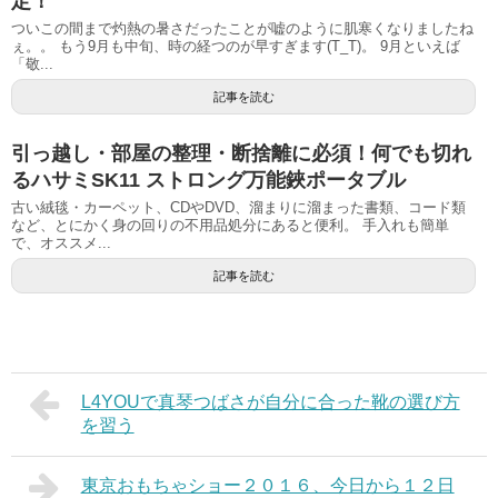
定！
ついこの間まで灼熱の暑さだったことが嘘のように肌寒くなりましたね
ぇ。。 もう9月も中旬、時の経つのが早すぎます(T_T)。 9月といえば
「敬...
記事を読む
引っ越し・部屋の整理・断捨離に必須！何でも切れ
るハサミSK11 ストロング万能鋏ポータブル
古い絨毯・カーペット、CDやDVD、溜まりに溜まった書類、コード類
など、とにかく身の回りの不用品処分にあると便利。 手入れも簡単
で、オススメ...
記事を読む
L4YOUで真琴つばさが自分に合った靴の選び方
を習う
東京おもちゃショー２０１６、今日から１２日