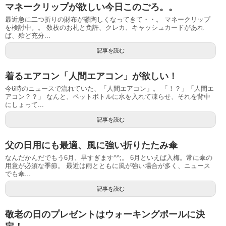
マネークリップが欲しい今日このごろ。。
最近急に二つ折りの財布が鬱陶しくなってきて・・。 マネークリップ
を検討中。。 数枚のお札と免許、クレカ、キャッシュカードがあれ
ば、殆ど充分...
記事を読む
着るエアコン「人間エアコン」が欲しい！
今6時のニュースで流れていた、「人間エアコン」。 「！？」「人間エ
アコン？？」 なんと、ペットボトルに水を入れて凍らせ、それを背中
にしょって...
記事を読む
父の日用にも最適、風に強い折りたたみ傘
なんだかんだでもう6月、早すぎます^^;。 6月といえば入梅。常に傘の
用意が必須な季節。 最近は雨とともに風が強い場合が多く、ニュース
でも傘...
記事を読む
敬老の日のプレゼントはウォーキングポールに決