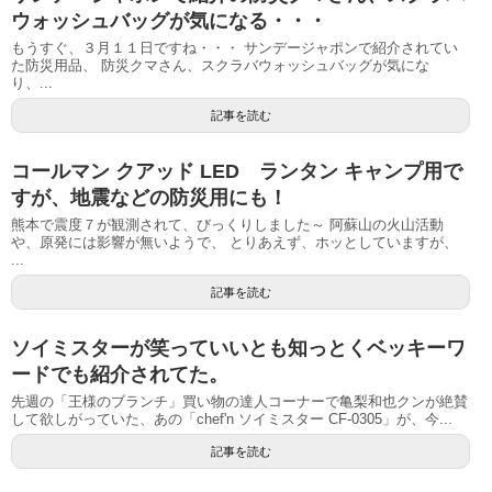
ウォッシュバッグが気になる・・・
もうすぐ、３月１１日ですね・・・ サンデージャポンで紹介されてい
た防災用品、 防災クマさん、スクラバウォッシュバッグが気にな
り、...
記事を読む
コールマン クアッド LED ランタン キャンプ用で
すが、地震などの防災用にも！
熊本で震度７が観測されて、びっくりしました～ 阿蘇山の火山活動
や、原発には影響が無いようで、 とりあえず、ホッとしていますが、
...
記事を読む
ソイミスターが笑っていいとも知っとくベッキーワ
ードでも紹介されてた。
先週の「王様のブランチ」買い物の達人コーナーで亀梨和也クンが絶賛
して欲しがっていた、あの「chef'n ソイミスター CF-0305」が、今...
記事を読む