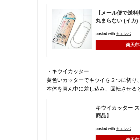
【メール便で送料無
丸まらない (イカ
posted with
カエレバ
楽天市
・キウイカッター
黄色いカッターでキウイを２つに切り
本体を真ん中に差し込み、回転させる
キウイカッター ス
商品】
posted with
カエレバ
楽天市