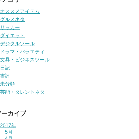
オススメアイテム
グルメネタ
サッカー
ダイエット
デジタルツール
ドラマ・バラエティ
文具・ビジネスツール
日記
書評
未分類
芸能・タレントネタ
アーカイブ
2017年
5月
4月