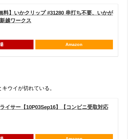
料】いかクリップ #31280 串打ち不要、いかが
) 新越ワークス
場
Amazon
、
とキウイが切れている。
ライサー【10P03Sep16】【コンビニ受取対応
場
Amazon