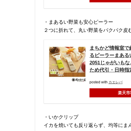
・まあるい野菜も安心ピーラー
２つに折れて、丸い野菜をパクパク皮
まちかど情報室で
るピーラーまあるい野
2051じゃがい
ため代引・日時指
posted with
カエレバ
楽天市
・いかクリップ
イカを焼いても反り返らず、均等にま