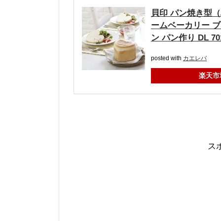
貝印 パン焼き型（ハ
ームベーカリー ブ
ン パン作り DL 70
posted with
カエレバ
楽天市
ス