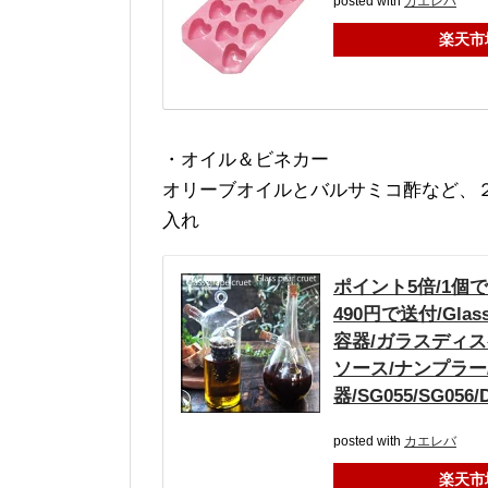
posted with
カエレバ
楽天市
・オイル＆ビネカー
オリーブオイルとバルサミコ酢など、
入れ
ポイント5倍/1個
490円で送付/Glass 
容器/ガラスディス
ソース/ナンプラー
器/SG055/SG05
posted with
カエレバ
楽天市