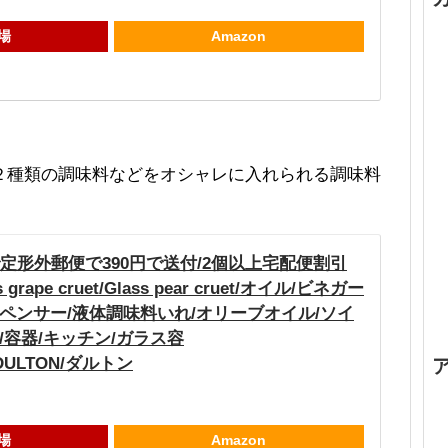
場
Amazon
２種類の調味料などをオシャレに入れられる調味料
で定形外郵便で390円で送付/2個以上宅配便割引
grape cruet/Glass pear cruet/オイル/ビネガー
ペンサー/液体調味料いれ/オリーブオイル/ソイ
/容器/キッチン/ガラス容
6/DULTON/ダルトン
場
Amazon