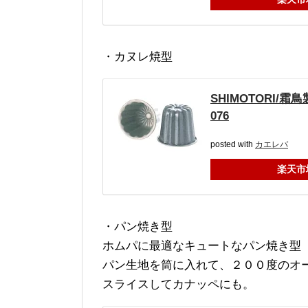
・カヌレ焼型
SHIMOTORI
076
posted with
カエレバ
楽天市
・パン焼き型
ホムパに最適なキュートなパン焼き型
パン生地を筒に入れて、２００度のオ
スライスしてカナッペにも。