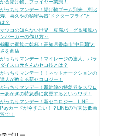
かる揚げ物、フライヤー業態！
がっちりマンデー！揚げ物ブーム到来！恵比
寿、喜久やの秘密兵器”ドクターフライ”と
は？
マツコの知らない世界！豆腐バーグ＆和風ハ
ンバーガーの作り方～
鶴瓶の家族に乾杯！高知県香南市”中日麺”と
さを商店
がっちりマンデー！マイレージの達人、パラ
ダイス山元さんのセコ技とは？
がっちりマンデー！！ネットオークションの
達人が教える新セコロジー！
がっちりマンデー！新幹線の特急券をスワロ
ーあかぎの特急券に変更するというワザ！
がっちりマンデー！新セコロジー、LINE
Payカードが今すごい！？LINEの写真は低画
質で！
カテゴリー