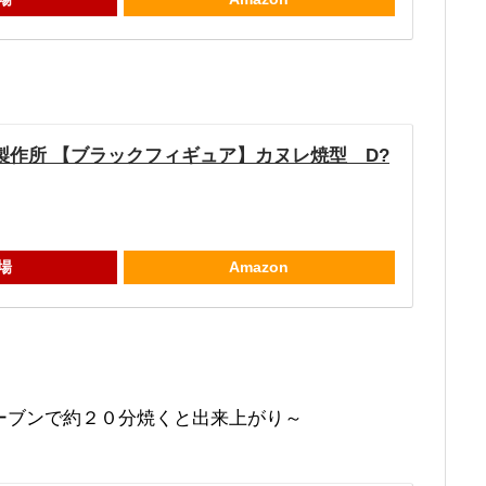
/霜鳥製作所 【ブラックフィギュア】カヌレ焼型 D?
場
Amazon
ーブンで約２０分焼くと出来上がり～