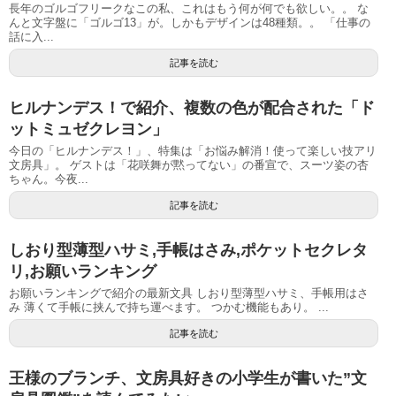
長年のゴルゴフリークなこの私、これはもう何が何でも欲しい。。 な
んと文字盤に「ゴルゴ13」が。しかもデザインは48種類。。 「仕事の
話に入...
記事を読む
ヒルナンデス！で紹介、複数の色が配合された「ド
ットミュゼクレヨン」
今日の「ヒルナンデス！」、特集は「お悩み解消！使って楽しい技アリ
文房具」。 ゲストは「花咲舞が黙ってない」の番宣で、スーツ姿の杏
ちゃん。今夜...
記事を読む
しおり型薄型ハサミ,手帳はさみ,ポケットセクレタ
リ,お願いランキング
お願いランキングで紹介の最新文具 しおり型薄型ハサミ、手帳用はさ
み 薄くて手帳に挟んで持ち運べます。 つかむ機能もあり。 ...
記事を読む
王様のブランチ、文房具好きの小学生が書いた”文