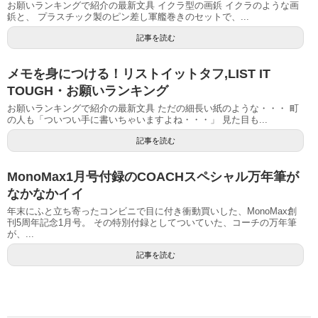
お願いランキングで紹介の最新文具 イクラ型の画鋲 イクラのような画
鋲と、 プラスチック製のピン差し軍艦巻きのセットで、...
記事を読む
メモを身につける！リストイットタフ,LIST IT
TOUGH・お願いランキング
お願いランキングで紹介の最新文具 ただの細長い紙のような・・・ 町
の人も「ついつい手に書いちゃいますよね・・・」 見た目も...
記事を読む
MonoMax1月号付録のCOACHスペシャル万年筆が
なかなかイイ
年末にふと立ち寄ったコンビニで目に付き衝動買いした、MonoMax創
刊5周年記念1月号。 その特別付録としてついていた、コーチの万年筆
が、...
記事を読む