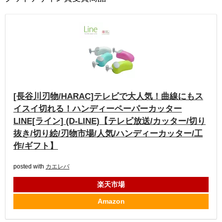
[長谷川刃物/HARAC]テレビで大人気！曲線にもス
イスイ切れる！ハンディーペーパーカッター
LINE[ライン] (D-LINE)【テレビ放送/カッター/切り
抜き/切り絵/刃物市場/人気/ハンディーカッター/工
作/ギフト】
posted with
カエレバ
楽天市場
Amazon