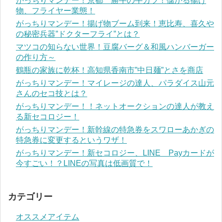
がっちりマンデー！京都 勝牛の牛カツ！儲かる揚げ
物、フライヤー業態！
がっちりマンデー！揚げ物ブーム到来！恵比寿、喜久や
の秘密兵器”ドクターフライ”とは？
マツコの知らない世界！豆腐バーグ＆和風ハンバーガー
の作り方～
鶴瓶の家族に乾杯！高知県香南市”中日麺”とさを商店
がっちりマンデー！マイレージの達人、パラダイス山元
さんのセコ技とは？
がっちりマンデー！！ネットオークションの達人が教え
る新セコロジー！
がっちりマンデー！新幹線の特急券をスワローあかぎの
特急券に変更するというワザ！
がっちりマンデー！新セコロジー、LINE Payカードが
今すごい！？LINEの写真は低画質で！
カテゴリー
オススメアイテム