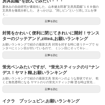
房具図鑑”を読んでみたい・・・
夏休みの自由研究が書籍化した、山本健太郎著”文房具図鑑”１６８個の
文房具を徹底分析した。 きっかけは、”消しピン”という消しゴムを弾
く...
記事を読む
封筒をかわいく便利に閉じてきれいに開封！サンス
ターのジッテアンド,zitte&,お願いランキング
お願いランキングで紹介の最新文具 封筒を封する時に使うテープで セ
ンターにミシン目が付いているので、 ミシン目にそってキレ...
記事を読む
蛍光ペンみたいですが、”蛍光スティックのり”ナン
デス！ヤマト糊,お願いランキング
お願いランキングで紹介の最新文具 蛍光ペンのような形状ですが、 乾
くと無色透明になる ヤマトのりの蛍光スティック糊 塗る時は蛍光...
記事を読む
イクラ プッシュピン,お願いランキング