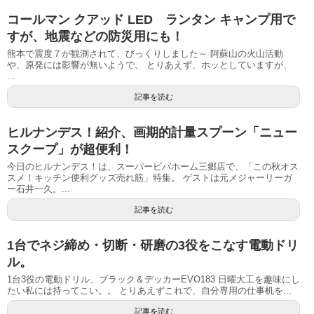
コールマン クアッド LED ランタン キャンプ用で
すが、地震などの防災用にも！
熊本で震度７が観測されて、びっくりしました～ 阿蘇山の火山活動
や、原発には影響が無いようで、 とりあえず、ホッとしていますが、
...
記事を読む
ヒルナンデス！紹介、画期的計量スプーン「ニュー
スクープ」が超便利！
今日のヒルナンデス！は、スーパービバホーム三郷店で、「この秋オス
スメ！キッチン便利グッズ売れ筋」特集。 ゲストは元メジャーリーガ
ー石井一久。...
記事を読む
1台でネジ締め・切断・研磨の3役をこなす電動ドリ
ル。
1台3役の電動ドリル、ブラック＆デッカーEVO183 日曜大工を趣味にし
たい私には持ってこい。。 とりあえずこれで、自分専用の仕事机を...
記事を読む