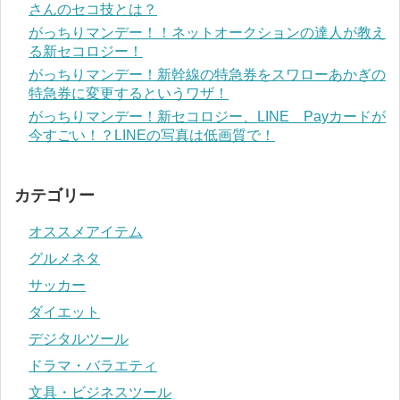
さんのセコ技とは？
がっちりマンデー！！ネットオークションの達人が教え
る新セコロジー！
がっちりマンデー！新幹線の特急券をスワローあかぎの
特急券に変更するというワザ！
がっちりマンデー！新セコロジー、LINE Payカードが
今すごい！？LINEの写真は低画質で！
カテゴリー
オススメアイテム
グルメネタ
サッカー
ダイエット
デジタルツール
ドラマ・バラエティ
文具・ビジネスツール