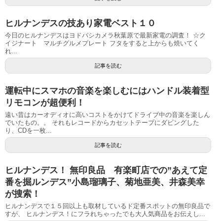
ヒルナンデスの技あり家電ベスト１０
今日のヒルナンデスはヨドバシカメラ秋葉原で最新家電の調査！ ☆ク
イジナート マルチグルメプレート フタをすると上からも焼いてく
れ...
記事を読む
運転中にスマホの音楽を楽しむにはハンドル装着型
リモコンが超便利！
遠い昔はカーオディオに高いコストをかけてドライブ中の音楽を楽しん
でいたもの。。 それもレコードからカセットテープにダビングした
り、CDを一枚...
記事を読む
ヒルナンデス！ 無印良品 有楽町店での”あえて定
番を掘ルンデス”小島瑠璃子、菊地亜美、井森美幸
が搜索！
ヒルナンデスで１５回以上も取材しているド定番スポットの無印良品で
すが、 ヒルナンデス！にフラれちゃったでも大人気商品をお伝えし...