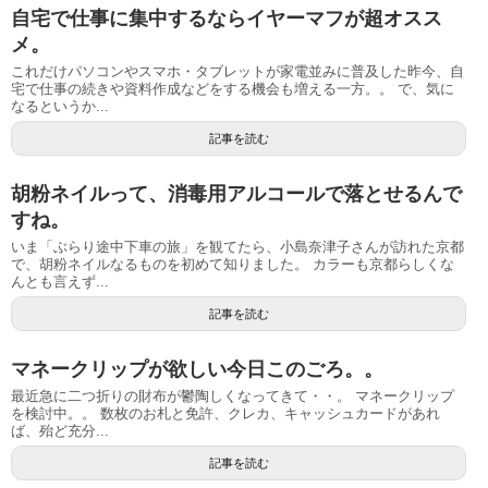
自宅で仕事に集中するならイヤーマフが超オスス
メ。
これだけパソコンやスマホ・タブレットが家電並みに普及した昨今、自
宅で仕事の続きや資料作成などをする機会も増える一方。。 で、気に
なるというか...
記事を読む
胡粉ネイルって、消毒用アルコールで落とせるんで
すね。
いま「ぶらり途中下車の旅」を観てたら、小島奈津子さんが訪れた京都
で、胡粉ネイルなるものを初めて知りました。 カラーも京都らしくな
んとも言えず...
記事を読む
マネークリップが欲しい今日このごろ。。
最近急に二つ折りの財布が鬱陶しくなってきて・・。 マネークリップ
を検討中。。 数枚のお札と免許、クレカ、キャッシュカードがあれ
ば、殆ど充分...
記事を読む