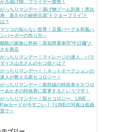
かる揚げ物、フライヤー業態！
がっちりマンデー！揚げ物ブーム到来！恵比
寿、喜久やの秘密兵器”ドクターフライ”と
は？
マツコの知らない世界！豆腐バーグ＆和風ハ
ンバーガーの作り方～
鶴瓶の家族に乾杯！高知県香南市”中日麺”と
さを商店
がっちりマンデー！マイレージの達人、パラ
ダイス山元さんのセコ技とは？
がっちりマンデー！！ネットオークションの
達人が教える新セコロジー！
がっちりマンデー！新幹線の特急券をスワロ
ーあかぎの特急券に変更するというワザ！
がっちりマンデー！新セコロジー、LINE
Payカードが今すごい！？LINEの写真は低画
質で！
カテゴリー