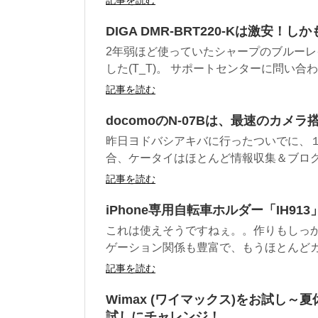
DIGA DMR-BRT220-Kは激安！
2年弱ほど使っていたシャープのブルー
した(T_T)。 サポートセンターに問い合わ
記事を読む
docomoのN-07Bは、最速のカメラ
昨日ヨドバシアキバに行ったついでに、１
合、ケータイはほとんど情報収集＆ブログ更
記事を読む
iPhone専用自転車ホルダー「IH9
これは使えそうですねぇ。。作りもしっかり
ゲーション関係も豊富で、もうほとんどカー
記事を読む
Wimax (ワイマックス)をお試し～
試しにチャレンジ！