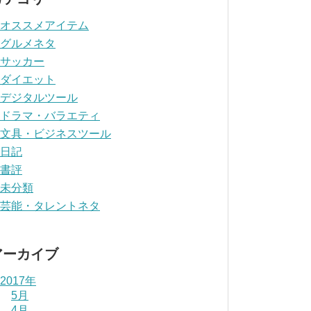
オススメアイテム
グルメネタ
サッカー
ダイエット
デジタルツール
ドラマ・バラエティ
文具・ビジネスツール
日記
書評
未分類
芸能・タレントネタ
アーカイブ
2017年
5月
4月