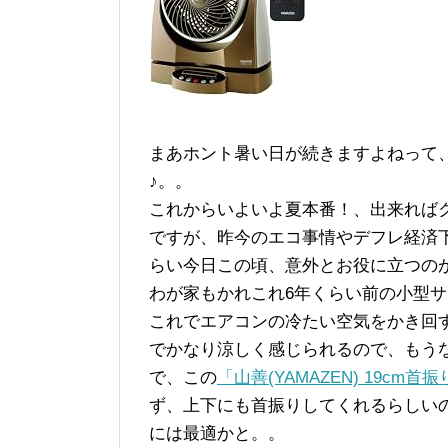
まあホント暑い日が続きますよねって、
♪。。
これからいよいよ夏本番！、出来れば
ですが、昨今のエコ事情やデフレ経済
らい今日この頃、意外とお役に立つの
わが家もかれこれ6年くらい前の小型
これでエアコンの冷たい空気をかき回
でかなり涼しく感じられるので、もう
で、この
「山善(YAMAZEN) 19cm
ず、上下にも首振りしてくれるらしい
には最適かと。。