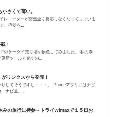
しかも小さくて薄い。
レイレコーダーが突然全く反応しなくなってしまいま
せ、症状を...
搭載！
Fのケータイ売り場を物色してみました。 私の場
新ツールと化すの...
13」がリンクスから発売！
してそうですし・・・。 iPhoneアプリにはナビ
ナビ並。...
夏休みの旅行に持参～トライWimaxで１５日お