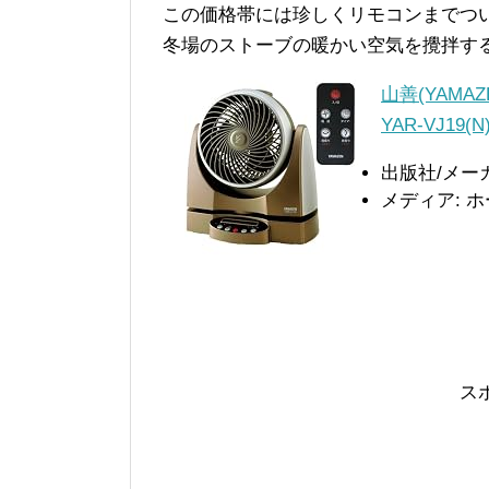
この価格帯には珍しくリモコンまでつ
冬場のストーブの暖かい空気を攪拌す
山善(YAMA
YAR-VJ19(
出版社/メーカ
メディア: 
ス