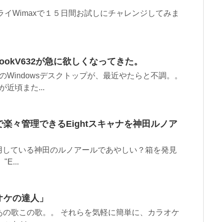
ライWimaxで１５日間お試しにチャレンジしてみま
ynabookV632が急に欲しくなってきた。
Windowsデスクトップが、最近やたらと不調。。
近頃また...
楽々管理できるEightスキャナを神田ルノア
用している神田のルノアールであやしい？箱を発見
...
オケの達人」
たあの歌この歌。。 それらを気軽に簡単に、カラオケ