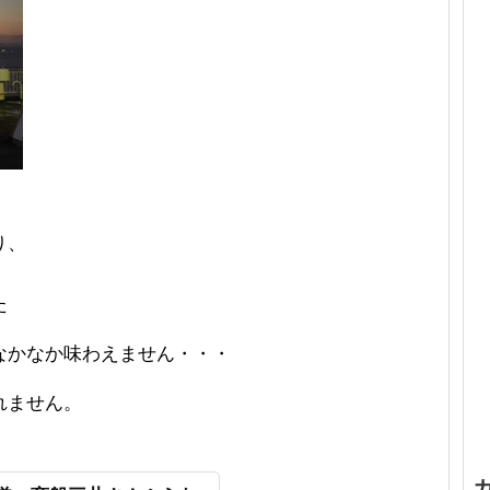
り、
た
なかなか味わえません・・・
れません。