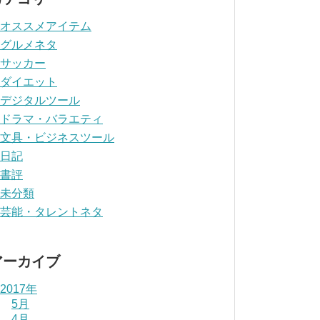
オススメアイテム
グルメネタ
サッカー
ダイエット
デジタルツール
ドラマ・バラエティ
文具・ビジネスツール
日記
書評
未分類
芸能・タレントネタ
アーカイブ
2017年
5月
4月