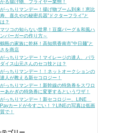
かる揚げ物、フライヤー業態！
がっちりマンデー！揚げ物ブーム到来！恵比
寿、喜久やの秘密兵器”ドクターフライ”と
は？
マツコの知らない世界！豆腐バーグ＆和風ハ
ンバーガーの作り方～
鶴瓶の家族に乾杯！高知県香南市”中日麺”と
さを商店
がっちりマンデー！マイレージの達人、パラ
ダイス山元さんのセコ技とは？
がっちりマンデー！！ネットオークションの
達人が教える新セコロジー！
がっちりマンデー！新幹線の特急券をスワロ
ーあかぎの特急券に変更するというワザ！
がっちりマンデー！新セコロジー、LINE
Payカードが今すごい！？LINEの写真は低画
質で！
カテゴリー