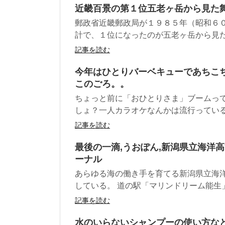
近畿百景の第１位五老ヶ岳から見た
郵政省近畿郵政局が１９８５年（昭和６
計で、１位になったのが五老ヶ岳から見た舞
記事を読む
今年はひとりバーベキューであちこ
このごろ。。
ちょっと前に「おひとりさま」ブームって
しょ？一人カラオケなんかは流行っているみ
記事を読む
最後の一滴,うおぽん,新潟県立海洋高
ーナル
あらゆる海の働き手を育てる新潟県立海洋
している。 道の駅「マリンドリーム能生」.
記事を読む
水のいらないシャンプーの使い方な