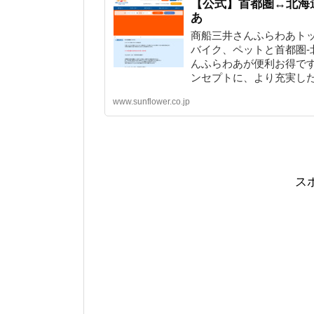
【公式】首都圏↔北海
あ
商船三井さんふらわあト
バイク、ペットと首都圏-
んふらわあが便利お得で
ンセプトに、より充実し
www.sunflower.co.jp
ス