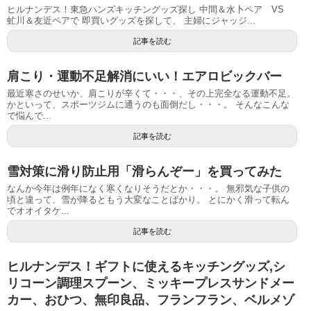
ヒルナンデス！東急ハンズキッチングッズ探し 中間＆水卜ペア VS
虻川＆友近ペアで 即買いグッズを探して、 主婦にジャッジ...
記事を読む
肩こり・運動不足解消にいい！エアロビックバー
最近寒さのせいか、肩こりが辛くて・・・、その上完全なる運動不足。
かといって、スポーツジムに通うのも面倒だし・・・。 そんなこんな
で悩んで...
記事を読む
雪対策に滑り防止用「滑らんぞー」を買ってみた
なんか今年は例年になく寒くなりそうだとか・・・。 無邪気な子供の
頃と違って、雪が降るともう大変なことばかり。 とにかく滑って転ん
でオオイタケ...
記事を読む
ヒルナンデス！ギフトに使えるキッチングッズ,シ
リコーン調理スプーン、ミッキープレスサンドメー
カー、おひつ、無印良品、フランフラン、ベルメゾ