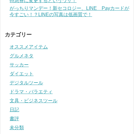
特急券に変更するというワザ！
がっちりマンデー！新セコロジー、LINE Payカードが
今すごい！？LINEの写真は低画質で！
カテゴリー
オススメアイテム
グルメネタ
サッカー
ダイエット
デジタルツール
ドラマ・バラエティ
文具・ビジネスツール
日記
書評
未分類