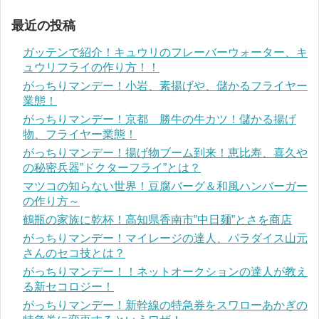
最近の投稿
ガッテンで紹介！キュウリのフレーバーウォーター、キ
ュウリフライの作り方！！
がっちりマンデー！小岩、素揚げや、儲かるフライヤー
業態！
がっちりマンデー！京都 勝牛の牛カツ！儲かる揚げ
物、フライヤー業態！
がっちりマンデー！揚げ物ブーム到来！恵比寿、喜久や
の秘密兵器”ドクターフライ”とは？
マツコの知らない世界！豆腐バーグ＆和風ハンバーガー
の作り方～
鶴瓶の家族に乾杯！高知県香南市”中日麺”とさを商店
がっちりマンデー！マイレージの達人、パラダイス山元
さんのセコ技とは？
がっちりマンデー！！ネットオークションの達人が教え
る新セコロジー！
がっちりマンデー！新幹線の特急券をスワローあかぎの