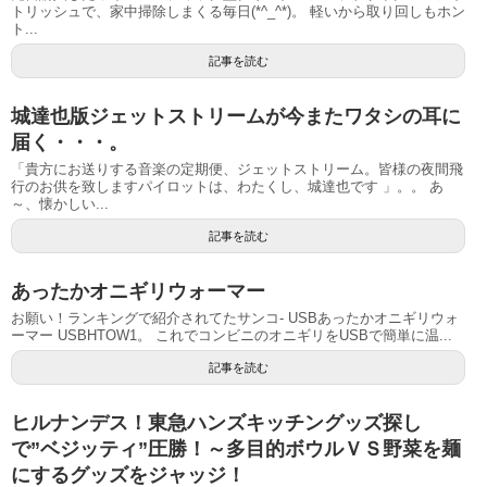
トリッシュで、家中掃除しまくる毎日(*^_^*)。 軽いから取り回しもホン
ト...
記事を読む
城達也版ジェットストリームが今またワタシの耳に
届く・・・。
「貴方にお送りする音楽の定期便、ジェットストリーム。皆様の夜間飛
行のお供を致しますパイロットは、わたくし、城達也です 」。。 あ
～、懐かしい...
記事を読む
あったかオニギリウォーマー
お願い！ランキングで紹介されてたサンコ- USBあったかオニギリウォ
ーマー USBHTOW1。 これでコンビニのオニギリをUSBで簡単に温...
記事を読む
ヒルナンデス！東急ハンズキッチングッズ探し
で”ベジッティ”圧勝！～多目的ボウルＶＳ野菜を麺
にするグッズをジャッジ！