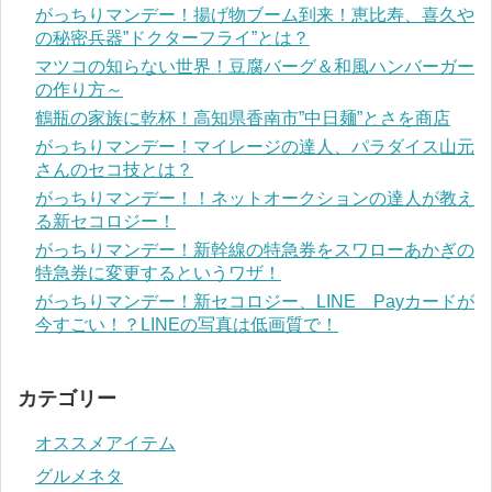
がっちりマンデー！揚げ物ブーム到来！恵比寿、喜久や
の秘密兵器”ドクターフライ”とは？
マツコの知らない世界！豆腐バーグ＆和風ハンバーガー
の作り方～
鶴瓶の家族に乾杯！高知県香南市”中日麺”とさを商店
がっちりマンデー！マイレージの達人、パラダイス山元
さんのセコ技とは？
がっちりマンデー！！ネットオークションの達人が教え
る新セコロジー！
がっちりマンデー！新幹線の特急券をスワローあかぎの
特急券に変更するというワザ！
がっちりマンデー！新セコロジー、LINE Payカードが
今すごい！？LINEの写真は低画質で！
カテゴリー
オススメアイテム
グルメネタ