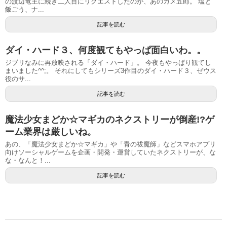
の渡辺竜王に続き二人目にリクエストしたのが、あのカメ五郎。 塩と
飯ごう、ナ...
記事を読む
ダイ・ハード３、何度観てもやっぱ面白いわ。。
ジブリなみに再放映される「ダイ・ハード」。 今夜もやっぱり観てし
まいました^^;。 それにしてもシリーズ3作目のダイ・ハード３、ゼウス
役のサ...
記事を読む
魔法少女まどか☆マギカのネクストリーが倒産!?ゲ
ーム業界は厳しいね。
あの、「魔法少女まどか☆マギカ」や「青の祓魔師」などスマホアプリ
向けソーシャルゲームを企画・開発・運営していたネクストリーが、な
な・なんと！...
記事を読む