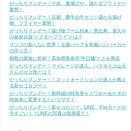
がっちりマンデー！小岩、素揚げや、儲かるフライヤー
業態！
がっちりマンデー！京都 勝牛の牛カツ！儲かる揚げ
物、フライヤー業態！
がっちりマンデー！揚げ物ブーム到来！恵比寿、喜久や
の秘密兵器”ドクターフライ”とは？
マツコの知らない世界！豆腐バーグ＆和風ハンバーガー
の作り方～
鶴瓶の家族に乾杯！高知県香南市”中日麺”とさを商店
がっちりマンデー！マイレージの達人、パラダイス山元
さんのセコ技とは？
がっちりマンデー！！ネットオークションの達人が教え
る新セコロジー！
がっちりマンデー！新幹線の特急券をスワローあかぎの
特急券に変更するというワザ！
がっちりマンデー！新セコロジー、LINE Payカードが
今すごい！？LINEの写真は低画質で！