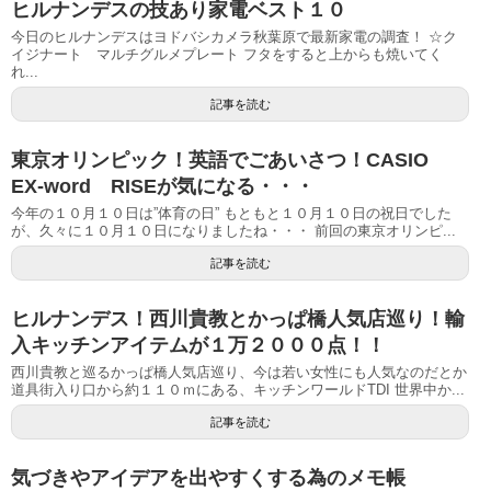
ヒルナンデスの技あり家電ベスト１０
今日のヒルナンデスはヨドバシカメラ秋葉原で最新家電の調査！ ☆ク
イジナート マルチグルメプレート フタをすると上からも焼いてく
れ...
記事を読む
東京オリンピック！英語でごあいさつ！CASIO
EX-word RISEが気になる・・・
今年の１０月１０日は”体育の日” もともと１０月１０日の祝日でした
が、久々に１０月１０日になりましたね・・・ 前回の東京オリンピ...
記事を読む
ヒルナンデス！西川貴教とかっぱ橋人気店巡り！輸
入キッチンアイテムが１万２０００点！！
西川貴教と巡るかっぱ橋人気店巡り、今は若い女性にも人気なのだとか
道具街入り口から約１１０ｍにある、キッチンワールドTDI 世界中か...
記事を読む
気づきやアイデアを出やすくする為のメモ帳