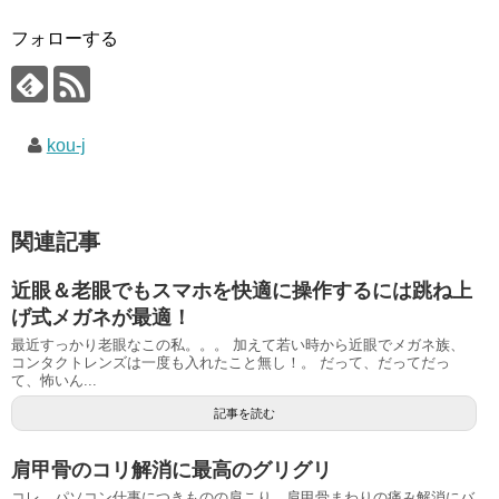
フォローする
kou-j
関連記事
近眼＆老眼でもスマホを快適に操作するには跳ね上
げ式メガネが最適！
最近すっかり老眼なこの私。。。 加えて若い時から近眼でメガネ族、
コンタクトレンズは一度も入れたこと無し！。 だって、だってだっ
て、怖いん...
記事を読む
肩甲骨のコリ解消に最高のグリグリ
コレ、パソコン仕事につきものの肩こり、肩甲骨まわりの痛み解消にバ