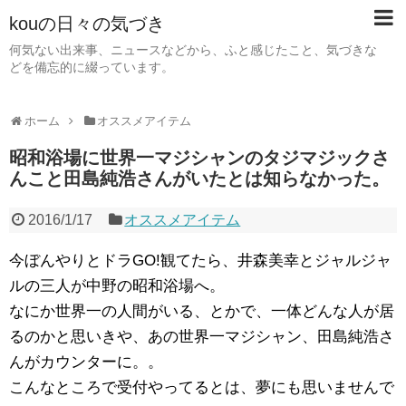
kouの日々の気づき
何気ない出来事、ニュースなどから、ふと感じたこと、気づきな
どを備忘的に綴っています。
ホーム
オススメアイテム
昭和浴場に世界一マジシャンのタジマジックさ
んこと田島純浩さんがいたとは知らなかった。
2016/1/17
オススメアイテム
今ぼんやりとドラGO!観てたら、井森美幸とジャルジャ
ルの三人が中野の昭和浴場へ。
なにか世界一の人間がいる、とかで、一体どんな人が居
るのかと思いきや、あの世界一マジシャン、田島純浩さ
んがカウンターに。。
こんなところで受付やってるとは、夢にも思いませんで