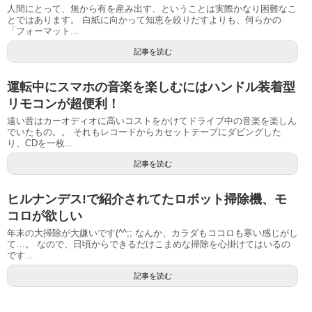
人間にとって、無から有を産み出す、ということは実際かなり困難なこ
とではあります。 白紙に向かって知恵を絞りだすよりも、何らかの
「フォーマット...
記事を読む
運転中にスマホの音楽を楽しむにはハンドル装着型
リモコンが超便利！
遠い昔はカーオディオに高いコストをかけてドライブ中の音楽を楽しん
でいたもの。。 それもレコードからカセットテープにダビングした
り、CDを一枚...
記事を読む
ヒルナンデス!で紹介されてたロボット掃除機、モ
コロが欲しい
年末の大掃除が大嫌いです(^^;; なんか、カラダもココロも寒い感じがし
て…。 なので、日頃からできるだけこまめな掃除を心掛けてはいるの
です...
記事を読む