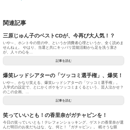
関連記事
三原じゅん子のベストCDが、今再び大人気！？
いや～、ホント今の世の中、というか消費者心理というか、全く読めま
せんねぇ。 やはり、当選と共にキッパリ芸能活動から足を洗う潔さ
が、人々の心を...
記事を読む
爆笑レッドシアターの「ツッコミ選手権」、爆笑！
いや～、かなり笑える、爆笑レッドシアターの「ツッコミ選手権」。
入学式の設定で、とにかくボケをツッコミまくるという、芸人泣かせ？
のこの企画、...
記事を読む
笑っていいとも！の香里奈がガチャピンを！
今日の笑っていいとも！テレフォンショッキング、ゲストの香里奈が選
んだ明日のお友だちはな、な、何と！『ガチャピン』。 眠そうな眼