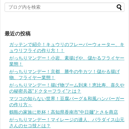
最近の投稿
ガッテンで紹介！キュウリのフレーバーウォーター、キ
ュウリフライの作り方！！
がっちりマンデー！小岩、素揚げや、儲かるフライヤー
業態！
がっちりマンデー！京都 勝牛の牛カツ！儲かる揚げ
物、フライヤー業態！
がっちりマンデー！揚げ物ブーム到来！恵比寿、喜久や
の秘密兵器”ドクターフライ”とは？
マツコの知らない世界！豆腐バーグ＆和風ハンバーガー
の作り方～
鶴瓶の家族に乾杯！高知県香南市”中日麺”とさを商店
がっちりマンデー！マイレージの達人、パラダイス山元
さんのセコ技とは？