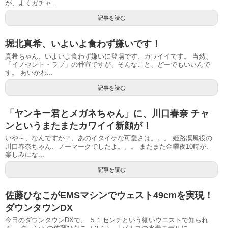
が、よくガチャ...
記事を読む
堀北真希、いよいよ食わず嫌いです！
真希ちゃん、いよいよ食わず嫌いに登場です、カワイイです。 当然、
「イノセント・ラブ」の番宣ですが、そんなこと、どーでもいいんで
す。 あいかわ...
記事を読む
「ヤンキー君とメガネちゃん」に、川口春奈 チャ
ンというまたまたカワイイ新顔が！
いや～、なんですか？、あのイタイケな可愛さは。。。 姫路凜風役の
川口春奈ちゃん、ノーマークでしたよ。。。 またまた金曜夜10時が、
楽しみにな...
記事を読む
佐藤ひなこがEMSマシンでウェスト49cmを実現！
ダウンタウンDX
今日のダウンタウンDXで、 ５１センチという細いウエストで知られ