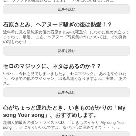
る、 タレントの佐藤ひなこ（２１） 「パルコの水着モデルに...
記事を読む
石原さとみ、ヘアヌード騒ぎの後は熱愛！？
近年希に見る清純派女優の石原さとみの周辺が、にわかに色めき立って
ますねぇ、最近。 まあ、ヘアヌード写真集の件については、その真偽
の程もわかり...
記事を読む
セロのマジックに、ネタはあるのか？？
いや～、今日も見てしまいましたよ、セロマジック。 あれをやられた
ら、今までの他のマジシャン、出る幕無くなりますよね、実際。 あの
ス...
記事を読む
心がちょっと疲れたとき、いきものがかりの「My
song Your song」、おすすめします。
超個人的最近のダントツベストCD、「いきものがかり My song Your
song」、とにかくいいんですよ、なぜか心に浸みてきて・・・。...