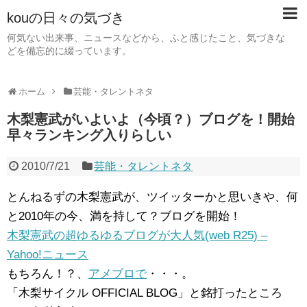
kouの日々の気づき
何気ない出来事、ニュースなどから、ふと感じたこと、気づきな
どを備忘的に綴っています。
ホーム
芸能・タレントネタ
木梨憲武がいよいよ（今頃？）ブログを！開始
早々ランキング入りらしい
2010/7/21
芸能・タレントネタ
とんねるずの木梨憲武が、ツイッターかと思いきや、何
と2010年の今、満を持して？ブログを開始！
木梨憲武の超ゆるゆるブログが大人気(web R25) –
Yahoo!ニュース
もちろん！？、
アメブロで
・・・。
「木梨サイクル OFFICIAL BLOG」と銘打ったところ