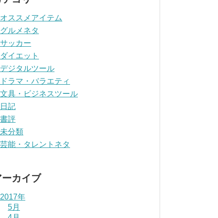
オススメアイテム
グルメネタ
サッカー
ダイエット
デジタルツール
ドラマ・バラエティ
文具・ビジネスツール
日記
書評
未分類
芸能・タレントネタ
アーカイブ
2017年
5月
4月