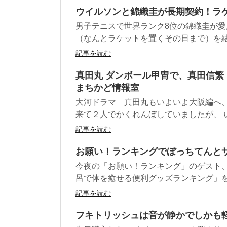
ウイルソンと錦織圭が長期契約！ラケッ
男子テニスで世界ランク8位の錦織圭が
（なんとラケットを置くその日まで）を結ん
記事を読む
真田丸 ダンボール甲冑で、真田信繁
まちかど情報室
大河ドラマ 真田丸もいよいよ大阪編へ、
来て２人でかくれんぼしていましたが、 いよ
記事を読む
お願い！ランキングでぼっちてんと
今夜の「お願い！ランキング」のゲスト、
呂で体を癒せる便利グッズランキング」を紹
記事を読む
フキトリッシュは音が静かでしかも