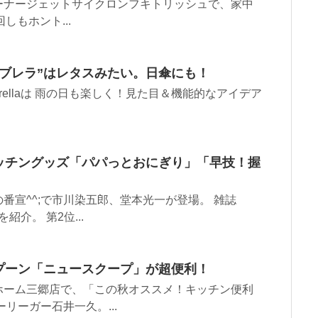
ーナージェットサイクロンフキトリッシュで、家中
回しもホント...
ブレラ”はレタスみたい。日傘にも！
brellaは 雨の日も楽しく！見た目＆機能的なアイデア
ッチングッズ「パパっとおにぎり」「早技！握
番宣^^;で市川染五郎、堂本光一が登場。 雑誌
介。 第2位...
プーン「ニュースクープ」が超便利！
ホーム三郷店で、「この秋オススメ！キッチン便利
リーガー石井一久。...