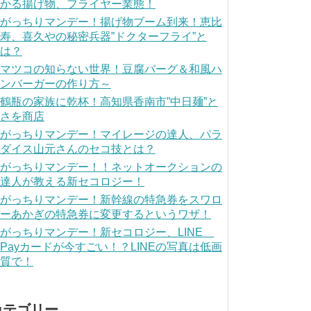
かる揚げ物、フライヤー業態！
がっちりマンデー！揚げ物ブーム到来！恵比
寿、喜久やの秘密兵器”ドクターフライ”と
は？
マツコの知らない世界！豆腐バーグ＆和風ハ
ンバーガーの作り方～
鶴瓶の家族に乾杯！高知県香南市”中日麺”と
さを商店
がっちりマンデー！マイレージの達人、パラ
ダイス山元さんのセコ技とは？
がっちりマンデー！！ネットオークションの
達人が教える新セコロジー！
がっちりマンデー！新幹線の特急券をスワロ
ーあかぎの特急券に変更するというワザ！
がっちりマンデー！新セコロジー、LINE
Payカードが今すごい！？LINEの写真は低画
質で！
カテゴリー