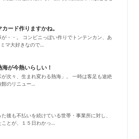
マカード作りますかね。
が・・。 コンビニっぽい作りでトンテンカン、あ
マ大好きなので...
熱海が今熱いらしい！
が次々、生まれ変わる熱海」。 一時は客足も途絶
のリニュー...
た後も不払いを続けている世帯・事業所に対し、
とが、１５日わかっ...