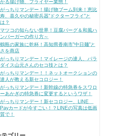
かる揚げ物、フライヤー業態！
がっちりマンデー！揚げ物ブーム到来！恵比
寿、喜久やの秘密兵器”ドクターフライ”と
は？
マツコの知らない世界！豆腐バーグ＆和風ハ
ンバーガーの作り方～
鶴瓶の家族に乾杯！高知県香南市”中日麺”と
さを商店
がっちりマンデー！マイレージの達人、パラ
ダイス山元さんのセコ技とは？
がっちりマンデー！！ネットオークションの
達人が教える新セコロジー！
がっちりマンデー！新幹線の特急券をスワロ
ーあかぎの特急券に変更するというワザ！
がっちりマンデー！新セコロジー、LINE
Payカードが今すごい！？LINEの写真は低画
質で！
カテゴリー