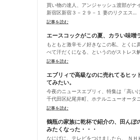
買い物の達人、アンジャッシュ渡部がナイ
新宿区新宿３－２９－１ 妻のリクエス...
記事を読む
エースコックがこの夏、カラい味噌
もともと激辛モノ好きなこの私、とくに
べて汗だくになる、というのがストレス解消
記事を読む
エブリィで高級なのに売れてるヒッ
てみたい。
今夜のニュースエブリィ、特集は「高いけ
千代田区紀尾井町、ホテルニューオータニの
記事を読む
鶴瓶の家族に乾杯で紹介の、田んぼ
みたくなった・・・
なにげに、テレビをつけましたら、 ＮＨ