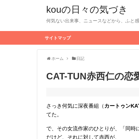
kouの日々の気づき
何気ない出来事、ニュースなどから、ふと
サイトマップ
ホーム
日記
CAT-TUN赤西仁の恋
さっき何気に深夜番組（
カートゥンKAT
てた。
で、その女流作家のひとりが、「同時
だけど、それに対して赤西が、