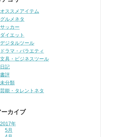
オススメアイテム
グルメネタ
サッカー
ダイエット
デジタルツール
ドラマ・バラエティ
文具・ビジネスツール
日記
書評
未分類
芸能・タレントネタ
アーカイブ
2017年
5月
4月