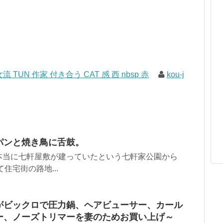
流 TUN 作家 付き合う CAT 感 西 nbsp 赤
kou-j
パンと焼き鳥に舌鼓。
本当に七軒屋敷が建っていたという七軒家公園から
住宅街の路地...
がビックロで圧力鍋、ヘアビューサー、カール
ー、ノーズトリマーを妻のためお買い上げ～