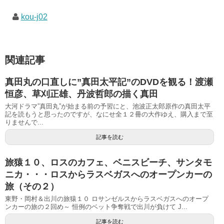
kou-j02
関連記事
真田丸の口直しに”真田太平記”のDVDを観る！渡瀬
恒彦、草刈正雄、丹波哲郎の描く真田
大河ドラマ”真田丸”が始まる前の予習にと、池波正太郎原作の真田太平
記を読もうと思ったのですが、なにせ全１２冊の大作ゆえ、購入まで至
りませんで...
記事を読む
旅猿１０、ロスのカフェ、ベニスビーチ、サンタモ
ニカ・・・ロスからラスベガスへのオープンカーの
旅（その２）
東野・岡村＆出川の旅猿１０ ロサンゼルスからラスベガスへのオープ
ンカーの旅の２回め～ 恒例のベット争奪戦で出川が負けて J...
記事を読む