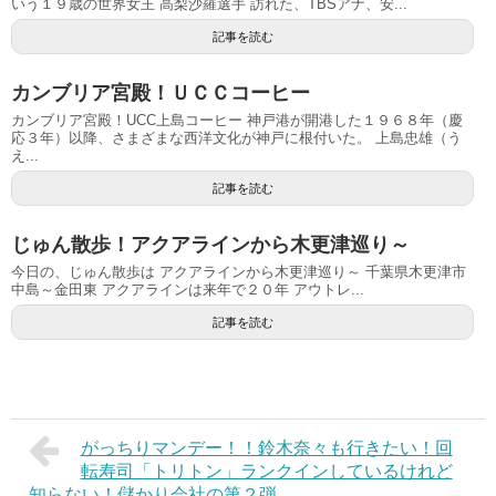
いう１９歳の世界女王 高梨沙羅選手 訪れた、TBSアナ、安...
記事を読む
カンブリア宮殿！ＵＣＣコーヒー
カンブリア宮殿！UCC上島コーヒー 神戸港が開港した１９６８年（慶
応３年）以降、さまざまな西洋文化が神戸に根付いた。 上島忠雄（う
え...
記事を読む
じゅん散歩！アクアラインから木更津巡り～
今日の、じゅん散歩は アクアラインから木更津巡り～ 千葉県木更津市
中島～金田東 アクアラインは来年で２０年 アウトレ...
記事を読む
がっちりマンデー！！鈴木奈々も行きたい！回
転寿司「トリトン」ランクインしているけれど
知らない！儲かり会社の第２弾