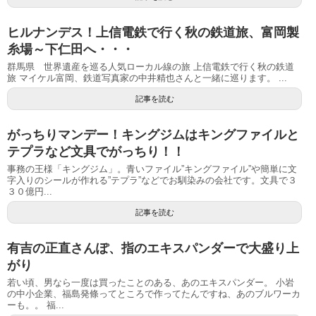
ヒルナンデス！上信電鉄で行く秋の鉄道旅、富岡製
糸場～下仁田へ・・・
群馬県 世界遺産を巡る人気ローカル線の旅 上信電鉄で行く秋の鉄道
旅 マイケル富岡、鉄道写真家の中井精也さんと一緒に巡ります。 ...
記事を読む
がっちりマンデー！キングジムはキングファイルと
テプラなど文具でがっちり！！
事務の王様「キングジム」。青いファイル”キングファイル”や簡単に文
字入りのシールが作れる”テプラ”などでお馴染みの会社です。文具で３
３０億円...
記事を読む
有吉の正直さんぽ、指のエキスパンダーで大盛り上
がり
若い頃、男なら一度は買ったことのある、あのエキスパンダー。 小岩
の中小企業、福島発條ってところで作ってたんですね、あのブルワーカ
ーも。。 福...