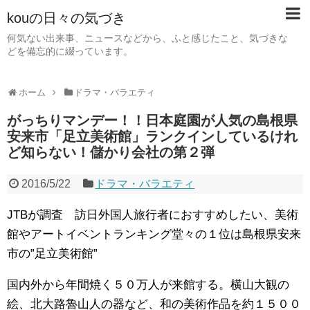
kouの日々の気づき
何気ない出来事、ニュースなどから、ふと感じたこと、気づきな
どを備忘的に綴っています。
ホーム
ドラマ・バラエティ
がっちりマンデー！！日本庭園が人気の島根県
安来市「足立美術館」ランクインしているけれ
ど知らない！儲かり会社の第２弾
2016/5/22
ドラマ・バラエティ
JTBが調査 訪日外国人旅行者におすすめしたい、美術
館やアートイベントランキング堂々の１位は島根県安来
市の”足立美術館”
国内外から年間焼く５０万人が来館する。横山大観の
絵、北大路魯山人の器など、和の美術作品を約１５００