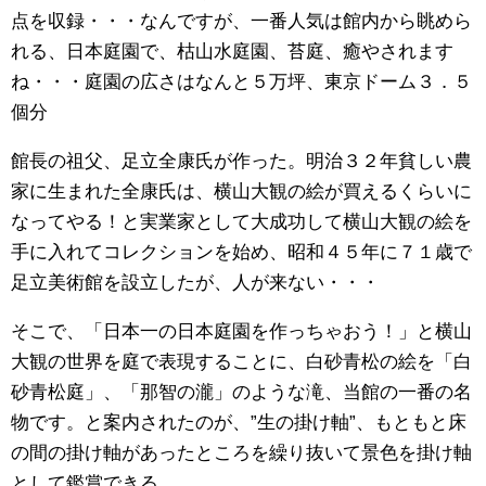
点を収録・・・なんですが、一番人気は館内から眺めら
れる、日本庭園で、枯山水庭園、苔庭、癒やされます
ね・・・庭園の広さはなんと５万坪、東京ドーム３．５
個分
館長の祖父、足立全康氏が作った。明治３２年貧しい農
家に生まれた全康氏は、横山大観の絵が買えるくらいに
なってやる！と実業家として大成功して横山大観の絵を
手に入れてコレクションを始め、昭和４５年に７１歳で
足立美術館を設立したが、人が来ない・・・
そこで、「日本一の日本庭園を作っちゃおう！」と横山
大観の世界を庭で表現することに、白砂青松の絵を「白
砂青松庭」、「那智の瀧」のような滝、当館の一番の名
物です。と案内されたのが、”生の掛け軸”、もともと床
の間の掛け軸があったところを繰り抜いて景色を掛け軸
として鑑賞できる。