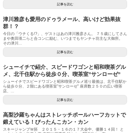
記事を読む
津川雅彦も愛用のドゥラメール、高いけど効果抜
群！？
今日の「ウチくる!?」、ゲストはあの津川雅彦さん。 ７５歳にしてさん
まや奥田瑛二らと合コンに励む、いつまでもヤンチャ坊主な大御所。
その津川...
記事を読む
シューイチで紹介、スピードワゴンと昭和喫茶グル
メ、北千住駅から徒歩０分、喫茶室”サンローゼ”
シューイチでスピードワゴンと昭和喫茶グルメ巡り最後は、北千住駅か
ら徒歩０分、２階にある喫茶室”サンローゼ” 座席数２５０の広い喫茶
店、...
記事を読む
高梨沙羅ちゃんはストレッチポールハーフカットで
鍛えている！ぴったんこカン・カン
スキージャンプＷ胚 ２０１５・１６の１７大会中、優勝１４回！ と