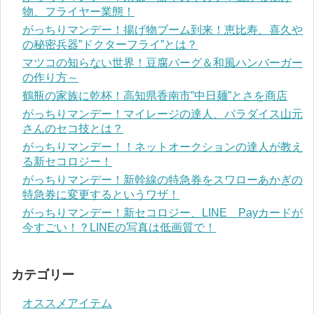
物、フライヤー業態！
がっちりマンデー！揚げ物ブーム到来！恵比寿、喜久や
の秘密兵器”ドクターフライ”とは？
マツコの知らない世界！豆腐バーグ＆和風ハンバーガー
の作り方～
鶴瓶の家族に乾杯！高知県香南市”中日麺”とさを商店
がっちりマンデー！マイレージの達人、パラダイス山元
さんのセコ技とは？
がっちりマンデー！！ネットオークションの達人が教え
る新セコロジー！
がっちりマンデー！新幹線の特急券をスワローあかぎの
特急券に変更するというワザ！
がっちりマンデー！新セコロジー、LINE Payカードが
今すごい！？LINEの写真は低画質で！
カテゴリー
オススメアイテム