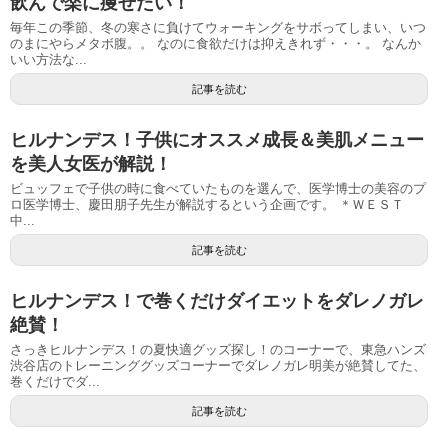
飲んで楽に痩せたい！
毎年この季節、冬の寒さに負けてウォーキングをサボってしまい、いつ
のまにやらメタボ腹。。 なのに食欲だけは抑えきれず・・・。 なんか
いい方法な...
記事を読む
ヒルナンデス！子供にオススメ成長＆美肌メニュー
を美人女医が解説！
ビュッフェで子供の時に食べていたものを選んで、医学博士の美容のプ
ロ医学博士、慶田朋子先生が解説するという企画です。 ＊ＷＥＳＴ
中...
記事を読む
ヒルナンデス！で巻くだけダイエットをダレノガレ
絶賛！
さっきヒルナンデス！の夏快適グッズ探し！のコーナーで、東急ハンズ
渋谷店のトレーニンググッズコーナーでダレノガレ明美が絶賛してた、
巻くだけでダ...
記事を読む