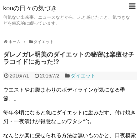
kouの日々の気づき
何気ない出来事、ニュースなどから、ふと感じたこと、気づきな
どを備忘的に綴っています。
ホーム
ダイエット
ダレノガレ明美のダイエットの秘密は楽痩せチ
ラコイドにあった!?
2016/7/1
2016/7/2
ダイエット
ウエストやお腹まわりのボディラインが気になる季
節。。
毎年今頃になると急にダイエットに励みだす、付け焼き
刃・一夜漬けが得意なこのワタシ^^;。
なんとか楽に痩せられる方法は無いものかと、日夜模索