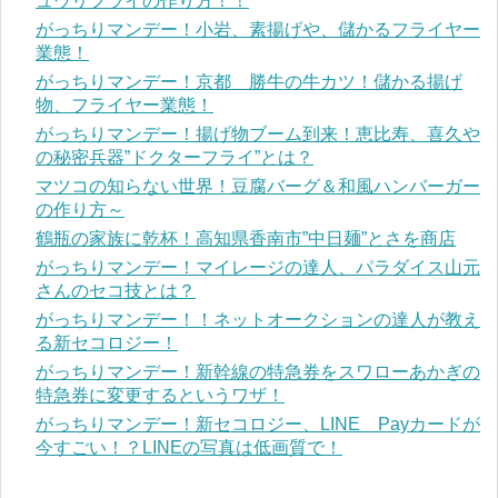
ュウリフライの作り方！！
がっちりマンデー！小岩、素揚げや、儲かるフライヤー
業態！
がっちりマンデー！京都 勝牛の牛カツ！儲かる揚げ
物、フライヤー業態！
がっちりマンデー！揚げ物ブーム到来！恵比寿、喜久や
の秘密兵器”ドクターフライ”とは？
マツコの知らない世界！豆腐バーグ＆和風ハンバーガー
の作り方～
鶴瓶の家族に乾杯！高知県香南市”中日麺”とさを商店
がっちりマンデー！マイレージの達人、パラダイス山元
さんのセコ技とは？
がっちりマンデー！！ネットオークションの達人が教え
る新セコロジー！
がっちりマンデー！新幹線の特急券をスワローあかぎの
特急券に変更するというワザ！
がっちりマンデー！新セコロジー、LINE Payカードが
今すごい！？LINEの写真は低画質で！