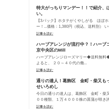
特大がっちりマンデー！！で紹介、ほ
い。
【3パック】ホタテがくやしがる ほぼホ
ー！...価格：1,380円（税込、送料別） いや
記事を読む
ハーブアレンジが流行中？！ハーブ
京中央区のMill
ハーブアレンジローズマリー◆送料無料◆post
よると、 ２０～４０代の働...
記事を読む
通りの達人！葛飾区 金町・柴又も
せいろめし
今日の通りの達人は、葛飾区 金町・柴又
００種類、１万４０００株の菖蒲が咲き誇っ
記事を読む