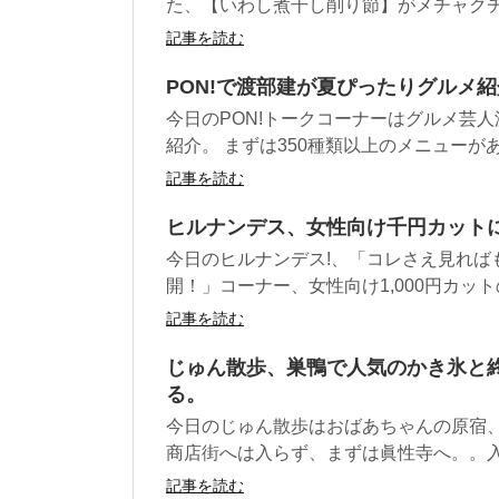
た、【いわし煮干し削り節】がメチャクチャ
記事を読む
PON!で渡部建が夏ぴったりグルメ
今日のPON!トークコーナーはグルメ芸
紹介。 まずは350種類以上のメニューがある
記事を読む
ヒルナンデス、女性向け千円カット
今日のヒルナンデス!、「コレさえ見れば
開！」コーナー、女性向け1,000円カットの美
記事を読む
じゅん散歩、巣鴨で人気のかき氷と
る。
今日のじゅん散歩はおばあちゃんの原宿、
商店街へは入らず、まずは眞性寺へ。。入り
記事を読む