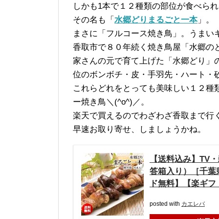
しかも1本で１２種類の部位が食べら
その名も「
水郷どりまるごと一本
」。
まさに「フルコース焼き鳥」。うまいキャ
香取市で８０年続く焼き鳥屋「水郷の
家さんの元で育て上げた「水郷どり」
位のボンボチ・皮・手羽先・ハート・
これらどれをとっても美味しい１２種
ー焼き鳥＼(^o^)／。
楽天で買えるのでわざわざ香取まで行
早速お取り寄せ、しましょうかね。
【送料込み】TV
答箱入り）［千葉
ド無料】【楽ギフ_
posted with
カエレバ