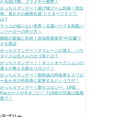
かる揚げ物、フライヤー業態！
がっちりマンデー！揚げ物ブーム到来！恵比
寿、喜久やの秘密兵器”ドクターフライ”と
は？
マツコの知らない世界！豆腐バーグ＆和風ハ
ンバーガーの作り方～
鶴瓶の家族に乾杯！高知県香南市”中日麺”と
さを商店
がっちりマンデー！マイレージの達人、パラ
ダイス山元さんのセコ技とは？
がっちりマンデー！！ネットオークションの
達人が教える新セコロジー！
がっちりマンデー！新幹線の特急券をスワロ
ーあかぎの特急券に変更するというワザ！
がっちりマンデー！新セコロジー、LINE
Payカードが今すごい！？LINEの写真は低画
質で！
カテゴリー