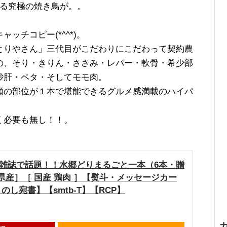
れる究極の焼き鳥が。。
ッチコピー(*^^*)。
とりやさん」三代目がこだわりにこだわって契約農
の、そり・きりん・ささみ・レバー・軟骨・希少部
砂肝・ペタ・そしてモモ肉。
類の部位が１本で堪能できるグルメ感満載のハイパ
く必要も無し！！。
・雑誌で話題！！水郷どりまるごと一本（6本・贈
県産］［ 国産 鶏肉 ］【熨斗・メッセージカー
のし宛書】【smtb-T】【RCP】