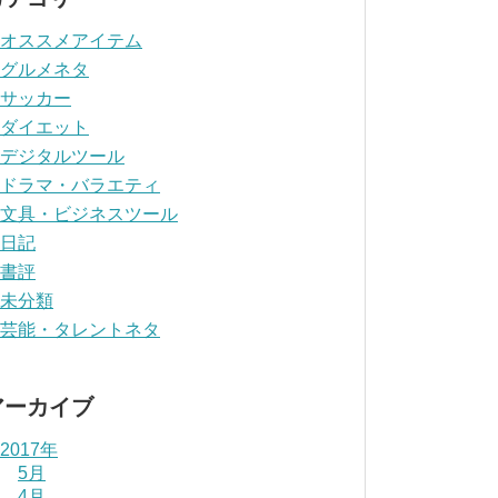
オススメアイテム
グルメネタ
サッカー
ダイエット
デジタルツール
ドラマ・バラエティ
文具・ビジネスツール
日記
書評
未分類
芸能・タレントネタ
アーカイブ
2017年
5月
4月