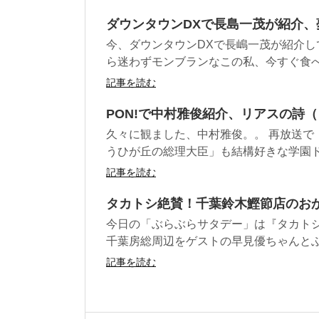
ダウンタウンDXで長島一茂が紹介
今、ダウンタウンDXで長嶋一茂が紹介し
ら迷わずモンブランなこの私、今すぐ食べた
記事を読む
PON!で中村雅俊紹介、リアスの詩
久々に観ました、中村雅俊。。 再放送で
うひが丘の総理大臣」も結構好きな学園ドラ
記事を読む
タカトシ絶賛！千葉鈴木鰹節店のお
今日の「ぶらぶらサタデー」は『タカト
千葉房総周辺をゲストの早見優ちゃんとぶら
記事を読む