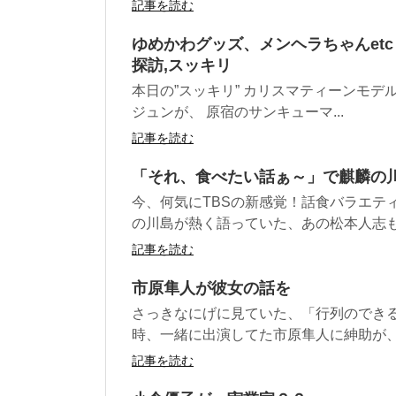
記事を読む
ゆめかわグッズ、メンヘラちゃんet
探訪,スッキリ
本日の”スッキリ” カリスマティーンモデ
ジュンが、 原宿のサンキューマ...
記事を読む
「それ、食べたい話ぁ～」で麒麟の
今、何気にTBSの新感覚！話食バラエテ
の川島が熱く語っていた、あの松本人志も絶
記事を読む
市原隼人が彼女の話を
さっきなにげに見ていた、「行列のできる
時、一緒に出演してた市原隼人に紳助が、 「
記事を読む