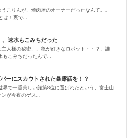
ゆうこりんが、焼肉屋のオーナーだったなんて。。
は！裏で...
」、速水もこみちだった
ご主人様の秘密」、亀が好きなロボット・・？、誰
もこみちだったんで...
ズバーにスカウトされた暴露話を！？
、世界で一番美しい顔第8位に選ばれたという、富士山
が今夜のゲス...