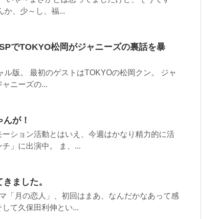
か、少～し、福...
半SPでTOKYO松岡がジャニーズの裏話を暴
ャル版。 最初のゲストはTOKYOの松岡クン。 ジャ
ニーズの...
ゃんが！
モーション活動とはいえ、今週はかなり精力的に活
」に出演中。 ま、...
てきました。
ラマ「月の恋人」、初回はまあ、なんだかなあって感
て久保田利伸とい...