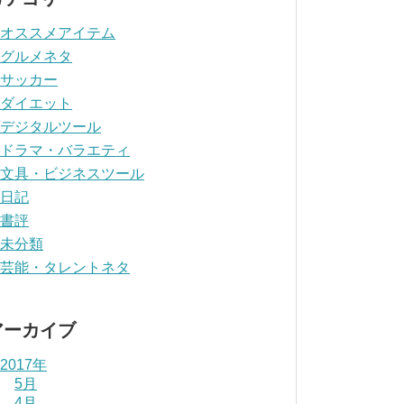
オススメアイテム
グルメネタ
サッカー
ダイエット
デジタルツール
ドラマ・バラエティ
文具・ビジネスツール
日記
書評
未分類
芸能・タレントネタ
アーカイブ
2017年
5月
4月