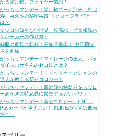
かる揚げ物、フライヤー業態！
がっちりマンデー！揚げ物ブーム到来！恵比
寿、喜久やの秘密兵器”ドクターフライ”と
は？
マツコの知らない世界！豆腐バーグ＆和風ハ
ンバーガーの作り方～
鶴瓶の家族に乾杯！高知県香南市”中日麺”と
さを商店
がっちりマンデー！マイレージの達人、パラ
ダイス山元さんのセコ技とは？
がっちりマンデー！！ネットオークションの
達人が教える新セコロジー！
がっちりマンデー！新幹線の特急券をスワロ
ーあかぎの特急券に変更するというワザ！
がっちりマンデー！新セコロジー、LINE
Payカードが今すごい！？LINEの写真は低画
質で！
カテゴリー