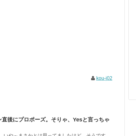
kou-j02
ソン直後にプロポーズ。そりゃ、Yesと言っちゃ
！。 いや～まさかとは思ってましたけど、そうです