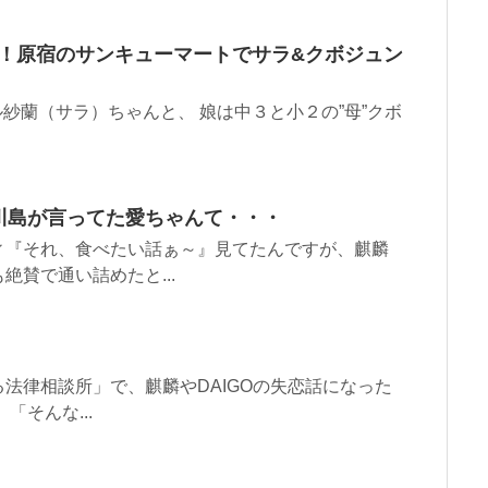
c！原宿のサンキューマートでサラ&クボジュン
ル紗蘭（サラ）ちゃんと、 娘は中３と小２の”母”クボ
川島が言ってた愛ちゃんて・・・
ィ『それ、食べたい話ぁ～』見てたんですが、麒麟
賛で通い詰めたと...
法律相談所」で、麒麟やDAIGOの失恋話になった
そんな...