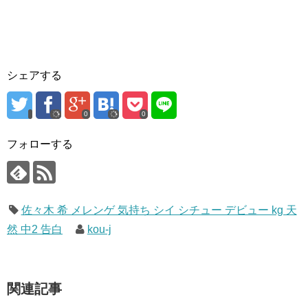
シェアする
0
0
フォローする
佐々木 希 メレンゲ 気持ち シイ シチュー デビュー kg 天
然 中2 告白
kou-j
関連記事