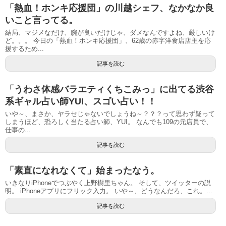
「熱血！ホンキ応援団」の川越シェフ、なかなか良
いこと言ってる。
結局、マジメなだけ、腕が良いだけじゃ、ダメなんですよね、厳しいけ
ど。。。 今日の「熱血！ホンキ応援団」、62歳の赤字洋食店店主を応
援するため...
記事を読む
「うわさ体感バラエティくちこみっ」に出てる渋谷
系ギャル占い師YUI、スゴい占い！！
いや～、まさか、ヤラセじゃないでしょうね～？？？って思わず疑って
しまうほど、恐ろしく当たる占い師、YUI。 なんでも109の元店員で、
仕事の...
記事を読む
「素直になれなくて」始まったなう。
いきなりiPhoneでつぶやく上野樹里ちゃん。 そして、ツイッターの説
明。 iPhoneアプリにフリック入力。 いや～、どうなんだろ、これ。...
記事を読む