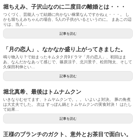
堀ちえみ、子沢山なのに二度目の離婚とは・・・
つくづく、芸能人って結婚に向かない稼業なんですかねぇ・・・。 し
かも堀ちえみちゃんの場合、5人の子供がいるというのに。 まあこの辺
りは、当人...
記事を読む
「月の恋人」、なかなか盛り上がってきました。
鳴り物入り？で始まったキムタク月9ドラマ「月の恋人」、初回はま
あ、なんだかなあって感じで、篠原涼子、北川景子、松田翔太、そして
久保田利伸とい...
記事を読む
堀北真希、最後はトムナムクン
いきなりむせてます、トムヤムクンで。。。 いよいよ対決。 豚の角煮
は大丈夫でした。 次は すっぽん鍋とトムヤムクンの実食対決！ はたし
て結果...
記事を読む
王様のブランチのガクト、意外とお茶目で面白い。