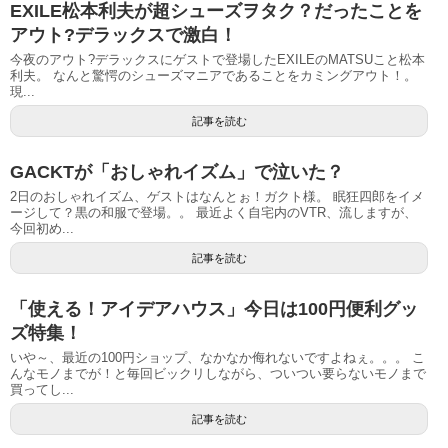
EXILE松本利夫が超シューズヲタク？だったことを
アウト?デラックスで激白！
今夜のアウト?デラックスにゲストで登場したEXILEのMATSUこと松本
利夫。 なんと驚愕のシューズマニアであることをカミングアウト！。
現...
記事を読む
GACKTが「おしゃれイズム」で泣いた？
2日のおしゃれイズム、ゲストはなんとぉ！ガクト様。 眠狂四郎をイメ
ージして？黒の和服で登場。。 最近よく自宅内のVTR、流しますが、
今回初め...
記事を読む
「使える！アイデアハウス」今日は100円便利グッ
ズ特集！
いや～、最近の100円ショップ、なかなか侮れないですよねぇ。。。 こ
んなモノまでが！と毎回ビックリしながら、ついつい要らないモノまで
買ってし...
記事を読む