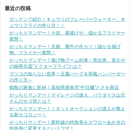
最近の投稿
ガッテンで紹介！キュウリのフレーバーウォーター、キ
ュウリフライの作り方！！
がっちりマンデー！小岩、素揚げや、儲かるフライヤー
業態！
がっちりマンデー！京都 勝牛の牛カツ！儲かる揚げ
物、フライヤー業態！
がっちりマンデー！揚げ物ブーム到来！恵比寿、喜久や
の秘密兵器”ドクターフライ”とは？
マツコの知らない世界！豆腐バーグ＆和風ハンバーガー
の作り方～
鶴瓶の家族に乾杯！高知県香南市”中日麺”とさを商店
がっちりマンデー！マイレージの達人、パラダイス山元
さんのセコ技とは？
がっちりマンデー！！ネットオークションの達人が教え
る新セコロジー！
がっちりマンデー！新幹線の特急券をスワローあかぎの
特急券に変更するというワザ！