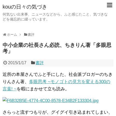
kouの日々の気づき
何気ない出来事、ニュースなどから、ふと感じたこと、気づきな
どを備忘的に綴っています。
ホーム
書評
中小企業の社長さん必読、ちきりん著「多眼思
考」
2015/1/17
書評
近所の本屋さんでふと手にした、社会派ブロガーのちき
りんさん著、
多眼思考 ~モノゴトの見方を変える300の
言葉! ~
を暇にまかせて立ち読み。
さらっと流すつもりが、グイグイ引き込まれてしまい、