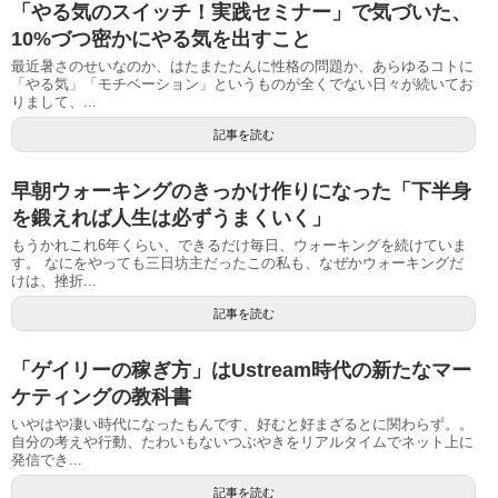
「やる気のスイッチ！実践セミナー」で気づいた、
10%づつ密かにやる気を出すこと
最近暑さのせいなのか、はたまたたんに性格の問題か、あらゆるコトに
「やる気」「モチベーション」というものが全くでない日々が続いてお
りまして、...
記事を読む
早朝ウォーキングのきっかけ作りになった「下半身
を鍛えれば人生は必ずうまくいく」
もうかれこれ6年くらい、できるだけ毎日、ウォーキングを続けていま
す。 なにをやっても三日坊主だったこの私も、なぜかウォーキングだ
けは、挫折...
記事を読む
「ゲイリーの稼ぎ方」はUstream時代の新たなマー
ケティングの教科書
いやはや凄い時代になったもんです、好むと好まざるとに関わらず。。
自分の考えや行動、たわいもないつぶやきをリアルタイムでネット上に
発信でき...
記事を読む