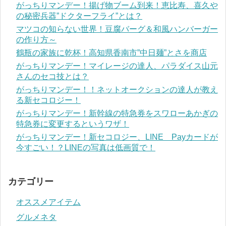
がっちりマンデー！揚げ物ブーム到来！恵比寿、喜久や
の秘密兵器”ドクターフライ”とは？
マツコの知らない世界！豆腐バーグ＆和風ハンバーガー
の作り方～
鶴瓶の家族に乾杯！高知県香南市”中日麺”とさを商店
がっちりマンデー！マイレージの達人、パラダイス山元
さんのセコ技とは？
がっちりマンデー！！ネットオークションの達人が教え
る新セコロジー！
がっちりマンデー！新幹線の特急券をスワローあかぎの
特急券に変更するというワザ！
がっちりマンデー！新セコロジー、LINE Payカードが
今すごい！？LINEの写真は低画質で！
カテゴリー
オススメアイテム
グルメネタ