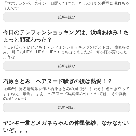
「サボテンの花」のイントロ聞くだけで、どっぷりあの世界に浸れちゃ
うんです...
記事を読む
今日のテレフォンショッキングは、浜崎あゆみ！ち
ょっと顔変わった？
本日の笑っていいとも！テレフォンショッキングのゲストは、浜崎あゆ
み。 昨日のHEY！HEY！HEY！にも出てましたが、何か顔が変わった
ような...
記事を読む
石原さとみ、ヘアヌード騒ぎの後は熱愛！？
近年希に見る清純派女優の石原さとみの周辺が、にわかに色めき立って
ますねぇ、最近。 まあ、ヘアヌード写真集の件については、その真偽
の程もわかり...
記事を読む
ヤンキー君とメガネちゃんの仲里依紗、なかなかい
いぞ。。。