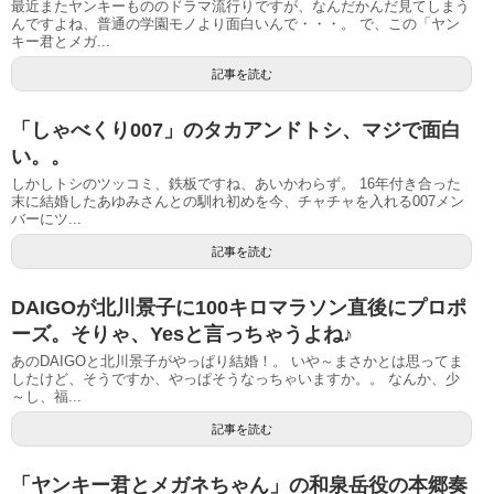
最近またヤンキーもののドラマ流行りですが、なんだかんだ見てしまう
んですよね、普通の学園モノより面白いんで・・・。 で、この「ヤン
キー君とメガ...
記事を読む
「しゃべくり007」のタカアンドトシ、マジで面白
い。。
しかしトシのツッコミ、鉄板ですね、あいかわらず。 16年付き合った
末に結婚したあゆみさんとの馴れ初めを今、チャチャを入れる007メン
バーにツ...
記事を読む
DAIGOが北川景子に100キロマラソン直後にプロポ
ーズ。そりゃ、Yesと言っちゃうよね♪
あのDAIGOと北川景子がやっぱり結婚！。 いや～まさかとは思ってま
したけど、そうですか、やっぱそうなっちゃいますか。。 なんか、少
～し、福...
記事を読む
「ヤンキー君とメガネちゃん」の和泉岳役の本郷奏