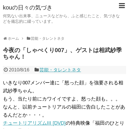
kouの日々の気づき
何気ない出来事、ニュースなどから、ふと感じたこと、気づきな
どを備忘的に綴っています。
ホーム
芸能・タレントネタ
今夜の「しゃべくり007」、ゲストは相武紗季
ちゃん！
2010/8/16
芸能・タレントネタ
いきなり007メンバー達に「怒った顔」を強要される相
武紗季ちゃん。
もう、当たり前にカワイイですよ、怒った顔も。。。
なんと、以前チュートリアルの福田に告白したことがあ
るんだとか・・・。
チュートリアリズムIII [DVD]
の特典映像「福田のひとり