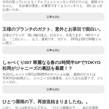
今日の笑っていいとも！テレフォンショッキングのゲストは、柴咲コウ
ちゃん。 「わが家の歴史」の番宣です！もうハッキリと。 頭におっき
な赤いリボ...
記事を読む
王様のブランチのガクト、意外とお茶目で面白い。
王様のブランチ「買い物の達人」のガクト、今見てます。 NGワード
は、「これいい」。 もう、連発です、ガクト。 DVDは1回で60枚くら
い買う...
記事を読む
しゃべくり007 華麗なる春の2時間半SPでTOKYO
松岡がジャニーズの裏話を暴露！？
今日のしゃべくり007は2時間半のスペシャル版。 最初のゲストは
TOKYOの松岡クン。 ジャニーズの裏番長、という立ち位置？で、ジャ
ニーズの...
記事を読む
ひとつ屋根の下、再放送始まりましたね。。
いや～、やっぱ好きなんですよ、「ひとつ屋根の下」。 あの主題歌