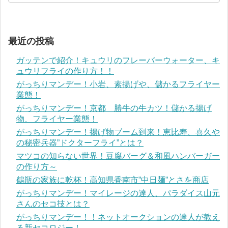
最近の投稿
ガッテンで紹介！キュウリのフレーバーウォーター、キ
ュウリフライの作り方！！
がっちりマンデー！小岩、素揚げや、儲かるフライヤー
業態！
がっちりマンデー！京都 勝牛の牛カツ！儲かる揚げ
物、フライヤー業態！
がっちりマンデー！揚げ物ブーム到来！恵比寿、喜久や
の秘密兵器”ドクターフライ”とは？
マツコの知らない世界！豆腐バーグ＆和風ハンバーガー
の作り方～
鶴瓶の家族に乾杯！高知県香南市”中日麺”とさを商店
がっちりマンデー！マイレージの達人、パラダイス山元
さんのセコ技とは？
がっちりマンデー！！ネットオークションの達人が教え
る新セコロジー！