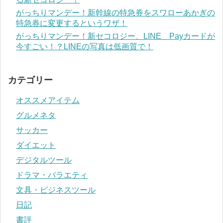
がっちりマンデー！新幹線の特急券をスワローあかぎの
特急券に変更するというワザ！
がっちりマンデー！新セコロジー、LINE Payカードが
今すごい！？LINEの写真は低画質で！
カテゴリー
オススメアイテム
グルメネタ
サッカー
ダイエット
デジタルツール
ドラマ・バラエティ
文具・ビジネスツール
日記
書評