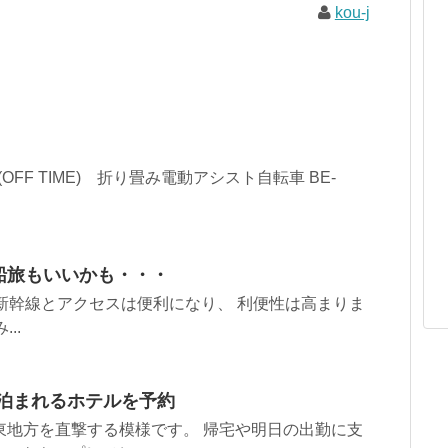
kou-j
FF TIME) 折り畳み電動アシスト自転車 BE-
船旅もいいかも・・・
新幹線とアクセスは便利になり、 利便性は高まりま
..
で泊まれるホテルを予約
東地方を直撃する模様です。 帰宅や明日の出勤に支