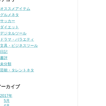
オススメアイテム
グルメネタ
サッカー
ダイエット
デジタルツール
ドラマ・バラエティ
文具・ビジネスツール
日記
書評
未分類
芸能・タレントネタ
アーカイブ
2017年
5月
4月