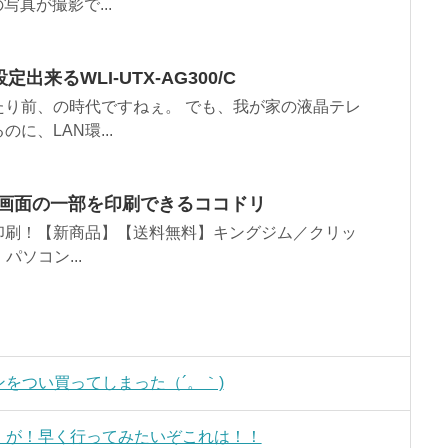
写真が撮影で...
来るWLI-UTX-AG300/C
り前、の時代ですねぇ。 でも、我が家の液晶テレ
に、LAN環...
C画面の一部を印刷できるココドリ
印刷！【新商品】【送料無料】キングジム／クリッ
パソコン...
をつい買ってしまった（´。｀)
」が！早く行ってみたいぞこれは！！