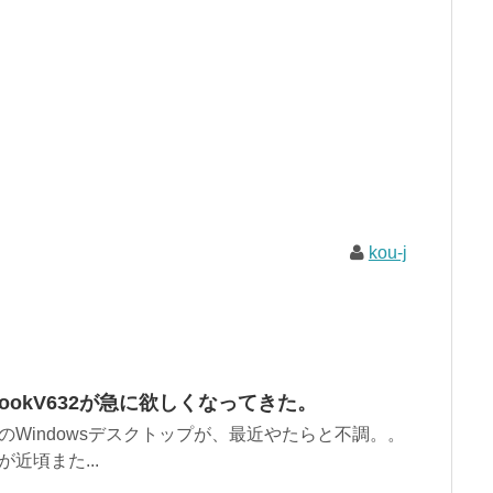
kou-j
ynabookV632が急に欲しくなってきた。
Windowsデスクトップが、最近やたらと不調。。
近頃また...