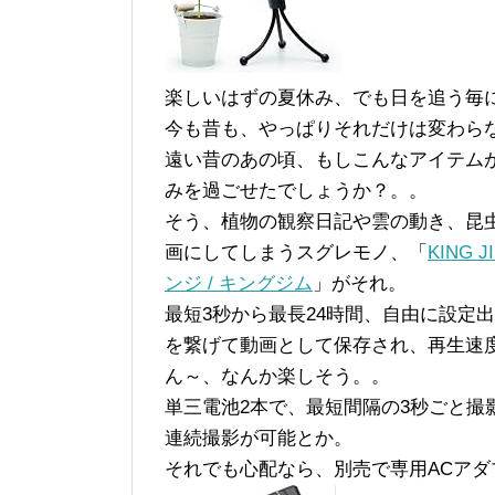
楽しいはずの夏休み、でも日を追う毎
今も昔も、やっぱりそれだけは変わら
遠い昔のあの頃、もしこんなアイテムが
みを過ごせたでしょうか？。。
そう、植物の観察日記や雲の動き、昆
画にしてしまうスグレモノ、「
KING
ンジ / キングジム
」がそれ。
最短3秒から最長24時間、自由に設定
を繋げて動画として保存され、再生速度
ん～、なんか楽しそう。。
単三電池2本で、最短間隔の3秒ごと撮影な
連続撮影が可能とか。
それでも心配なら、別売で専用ACア