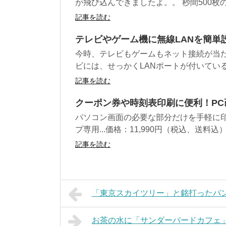
が飛び込んできましたよ。。 秒間500枚の
記事を読む
テレビやゲーム機に無線LANを簡単設定出
今時、テレビもゲームもネット接続が当た
ビには、せっかくLANポートが付いているの
記事を読む
クーポン券や時刻表印刷に便利！P
パソコン画面の必要な部分だけを手軽に
プ専用...価格：11,990円（税込、送料込） 
記事を読む
「東京スカイツリー」と銘打ったパン
お茶の水に「サンダーバードカフェ