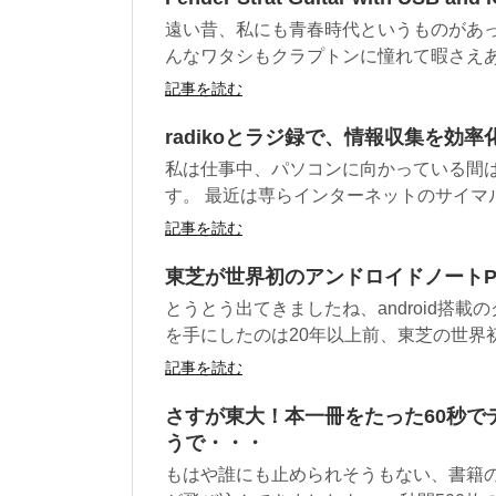
遠い昔、私にも青春時代というものがあった
んなワタシもクラプトンに憧れて暇さえあれ
記事を読む
radikoとラジ録で、情報収集を効率
私は仕事中、パソコンに向かっている間は
す。 最近は専らインターネットのサイマルラジ
記事を読む
東芝が世界初のアンドロイドノートPC「
とうとう出てきましたね、android搭載
を手にしたのは20年以上前、東芝の世界初ノ
記事を読む
さすが東大！本一冊をたった60秒で
うで・・・
もはや誰にも止められそうもない、書籍の