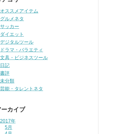
オススメアイテム
グルメネタ
サッカー
ダイエット
デジタルツール
ドラマ・バラエティ
文具・ビジネスツール
日記
書評
未分類
芸能・タレントネタ
アーカイブ
2017年
5月
4月