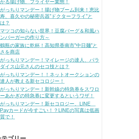
かる揚げ物、フライヤー業態！
がっちりマンデー！揚げ物ブーム到来！恵比
寿、喜久やの秘密兵器”ドクターフライ”と
は？
マツコの知らない世界！豆腐バーグ＆和風ハ
ンバーガーの作り方～
鶴瓶の家族に乾杯！高知県香南市”中日麺”と
さを商店
がっちりマンデー！マイレージの達人、パラ
ダイス山元さんのセコ技とは？
がっちりマンデー！！ネットオークションの
達人が教える新セコロジー！
がっちりマンデー！新幹線の特急券をスワロ
ーあかぎの特急券に変更するというワザ！
がっちりマンデー！新セコロジー、LINE
Payカードが今すごい！？LINEの写真は低画
質で！
カテゴリー