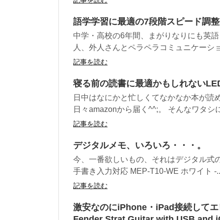
語学学習に最適の7段階スピード調整付
中学・高校の6年間、まがりなりにも英語
人、外人さんとペラペラコミュニケーション
記事を読む
寝る前の読書に最適かもしれないLE
日中はなにかと忙しくてなかなか本が読め
日々amazonから届く^^;。 そんなワタシに
記事を読む
デジタルメモ、いろいろ・・・。
今、一番欲しいもの、それはデジタル式の
手書き入力対応 MEP-T10-WE ホワイト -..
記事を読む
激安なのにiPhone・iPad接続してエ
Fender Strat Guitar with USB and 