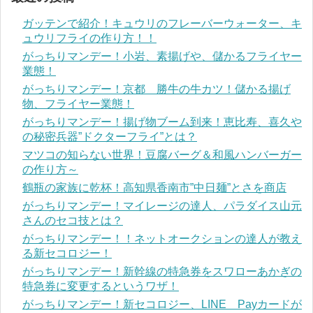
ガッテンで紹介！キュウリのフレーバーウォーター、キ
ュウリフライの作り方！！
がっちりマンデー！小岩、素揚げや、儲かるフライヤー
業態！
がっちりマンデー！京都 勝牛の牛カツ！儲かる揚げ
物、フライヤー業態！
がっちりマンデー！揚げ物ブーム到来！恵比寿、喜久や
の秘密兵器”ドクターフライ”とは？
マツコの知らない世界！豆腐バーグ＆和風ハンバーガー
の作り方～
鶴瓶の家族に乾杯！高知県香南市”中日麺”とさを商店
がっちりマンデー！マイレージの達人、パラダイス山元
さんのセコ技とは？
がっちりマンデー！！ネットオークションの達人が教え
る新セコロジー！
がっちりマンデー！新幹線の特急券をスワローあかぎの
特急券に変更するというワザ！
がっちりマンデー！新セコロジー、LINE Payカードが