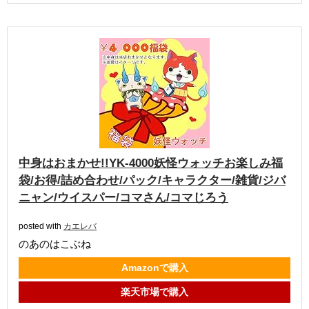
中身はおまかせ!!YK-4000妖怪ウォッチお楽しみ福
袋/お得/詰め合わせ/パック/キャラクター/雑貨/ジバ
ニャン/ウイスパー/コマさん/コマじろう
posted with
カエレバ
のあのはこぶね
Amazonで購入
楽天市場で購入