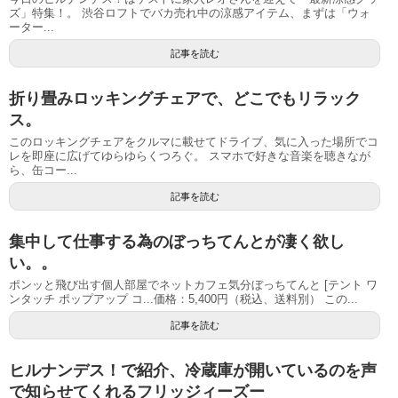
ズ」特集！。 渋谷ロフトでバカ売れ中の涼感アイテム、まずは「ウォ
ーター...
記事を読む
折り畳みロッキングチェアで、どこでもリラック
ス。
このロッキングチェアをクルマに載せてドライブ、気に入った場所でコ
レを即座に広げてゆらゆらくつろぐ。 スマホで好きな音楽を聴きなが
ら、缶コー...
記事を読む
集中して仕事する為のぼっちてんとが凄く欲し
い。。
ポンッと飛び出す個人部屋でネットカフェ気分ぼっちてんと [テント ワ
ンタッチ ポップアップ コ...価格：5,400円（税込、送料別） この...
記事を読む
ヒルナンデス！で紹介、冷蔵庫が開いているのを声
で知らせてくれるフリッジィーズー