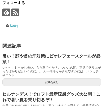
フォローする
kou-j
関連記事
暑い！顔や首の汗対策にビオレフェースクールが必
須！
いや～、しっかし暑い。もう夏ですか？。ついこの間、花見で盛り上が
ったばかりだというのに。。 人一倍汗っかきなワタシには、ハンカチ
やハンド...
記事を読む
ヒルナンデス！でロフト最新涼感グッズ大公開！こ
れで暑い夏を乗り切るぞ!!
今日のヒルナンデス！はゲストに家入レオさんを迎えて「最新涼感グッ