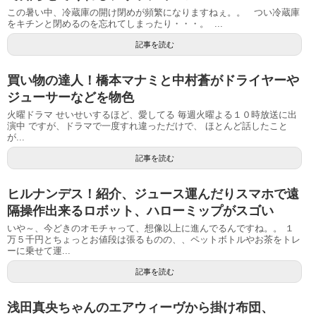
この暑い中、冷蔵庫の開け閉めが頻繁になりますねぇ。。 つい冷蔵庫
をキチンと閉めるのを忘れてしまったり・・・。 ...
記事を読む
買い物の達人！橋本マナミと中村蒼がドライヤーや
ジューサーなどを物色
火曜ドラマ せいせいするほど、愛してる 毎週火曜よる１０時放送に出
演中 ですが、ドラマで一度すれ違っただけで、 ほとんど話したこと
が...
記事を読む
ヒルナンデス！紹介、ジュース運んだりスマホで遠
隔操作出来るロボット、ハローミップがスゴい
いや～、今どきのオモチャって、想像以上に進んでるんですね。。 １
万５千円とちょっとお値段は張るものの、、ペットボトルやお茶をトレ
ーに乗せて運...
記事を読む
浅田真央ちゃんのエアウィーヴから掛け布団、