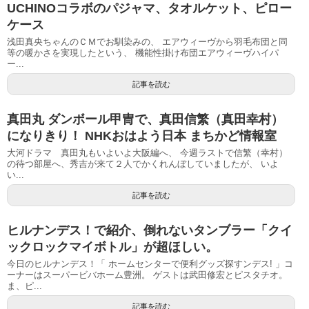
UCHINOコラボのパジャマ、タオルケット、ピロー
ケース
浅田真央ちゃんのＣＭでお馴染みの、 エアウィーヴから羽毛布団と同
等の暖かさを実現したという、 機能性掛け布団エアウィーヴハイパ
ー...
記事を読む
真田丸 ダンボール甲冑で、真田信繁（真田幸村）
になりきり！ NHKおはよう日本 まちかど情報室
大河ドラマ 真田丸もいよいよ大阪編へ、 今週ラストで信繁（幸村）
の待つ部屋へ、秀吉が来て２人でかくれんぼしていましたが、 いよ
い...
記事を読む
ヒルナンデス！で紹介、倒れないタンブラー「クイ
ックロックマイボトル」が超ほしい。
今日のヒルナンデス！「 ホームセンターで便利グッズ探すンデス! 」コ
ーナーはスーパービバホーム豊洲。 ゲストは武田修宏とピスタチオ。
ま、ピ...
記事を読む