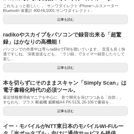
これちょっと欲しい。。 サンワダイレクト iPhoneヘルスメーター
Bluetooth 体重計 400-HLS001 サンワダイレクト i...
記事を読む
radikoやスカイプをパソコンで録音出来る「超驚
録」はかなりの高機能！
パソコンでの作業中は専らradikoでFMを聴いています。 音質も良く快
適ですしね。 深夜放送なども、「ラジ録」でタイマー録音したりして
楽し...
記事を読む
本を切らずにそのままスキャン「Simply Scan」は
電子書籍化時代の必須ツール。
最近情報整理術マニアを中心に、巷で脚光を浴びつつある「自炊」。
すなわち、プラス 断裁機 裁断幅A4 PK-513L 26-106で書籍を...
記事を読む
イー・モバイルがNTT東日本のモバイルWi-Fiルー
タ「光ポータブル」向けに通信サービスを提供