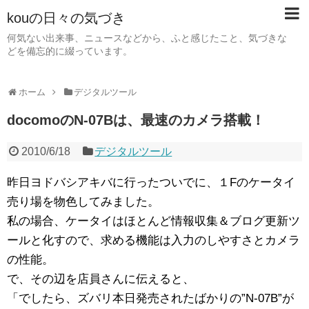
kouの日々の気づき
何気ない出来事、ニュースなどから、ふと感じたこと、気づきな
どを備忘的に綴っています。
ホーム
デジタルツール
docomoのN-07Bは、最速のカメラ搭載！
2010/6/18
デジタルツール
昨日ヨドバシアキバに行ったついでに、１Fのケータイ
売り場を物色してみました。
私の場合、ケータイはほとんど情報収集＆ブログ更新ツ
ールと化すので、求める機能は入力のしやすさとカメラ
の性能。
で、その辺を店員さんに伝えると、
「でしたら、ズバリ本日発売されたばかりの”N-07B”が