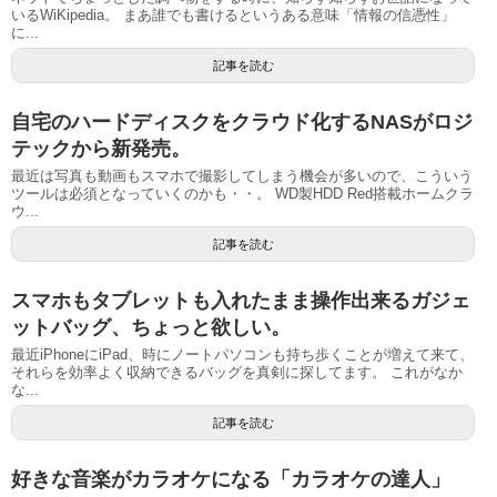
いるWiKipedia。 まあ誰でも書けるというある意味「情報の信憑性」
に...
記事を読む
自宅のハードディスクをクラウド化するNASがロジ
テックから新発売。
最近は写真も動画もスマホで撮影してしまう機会が多いので、こういう
ツールは必須となっていくのかも・・。 WD製HDD Red搭載ホームクラ
ウ...
記事を読む
スマホもタブレットも入れたまま操作出来るガジェ
ットバッグ、ちょっと欲しい。
最近iPhoneにiPad、時にノートパソコンも持ち歩くことが増えて来て、
それらを効率よく収納できるバッグを真剣に探してます。 これがなか
な...
記事を読む
好きな音楽がカラオケになる「カラオケの達人」