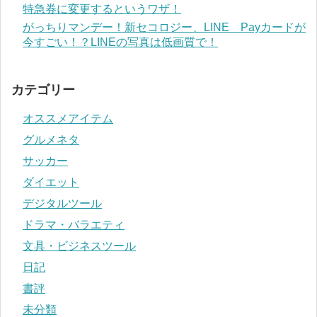
特急券に変更するというワザ！
がっちりマンデー！新セコロジー、LINE Payカードが
今すごい！？LINEの写真は低画質で！
カテゴリー
オススメアイテム
グルメネタ
サッカー
ダイエット
デジタルツール
ドラマ・バラエティ
文具・ビジネスツール
日記
書評
未分類