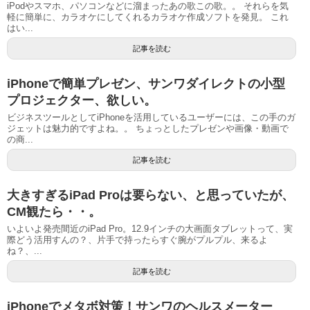
iPodやスマホ、パソコンなどに溜まったあの歌この歌。。 それらを気
軽に簡単に、カラオケにしてくれるカラオケ作成ソフトを発見。 これ
はい...
記事を読む
iPhoneで簡単プレゼン、サンワダイレクトの小型
プロジェクター、欲しい。
ビジネスツールとしてiPhoneを活用しているユーザーには、この手のガ
ジェットは魅力的ですよね。。 ちょっとしたプレゼンや画像・動画で
の商...
記事を読む
大きすぎるiPad Proは要らない、と思っていたが、
CM観たら・・。
いよいよ発売間近のiPad Pro。12.9インチの大画面タブレットって、実
際どう活用すんの？、片手で持ったらすぐ腕がプルプル、来るよ
ね？、...
記事を読む
iPhoneでメタボ対策！サンワのヘルスメーター