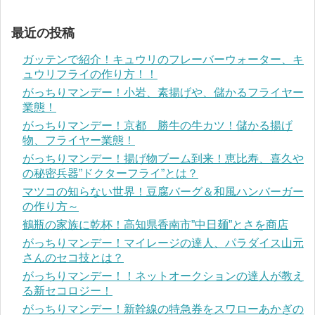
最近の投稿
ガッテンで紹介！キュウリのフレーバーウォーター、キ
ュウリフライの作り方！！
がっちりマンデー！小岩、素揚げや、儲かるフライヤー
業態！
がっちりマンデー！京都 勝牛の牛カツ！儲かる揚げ
物、フライヤー業態！
がっちりマンデー！揚げ物ブーム到来！恵比寿、喜久や
の秘密兵器”ドクターフライ”とは？
マツコの知らない世界！豆腐バーグ＆和風ハンバーガー
の作り方～
鶴瓶の家族に乾杯！高知県香南市”中日麺”とさを商店
がっちりマンデー！マイレージの達人、パラダイス山元
さんのセコ技とは？
がっちりマンデー！！ネットオークションの達人が教え
る新セコロジー！
がっちりマンデー！新幹線の特急券をスワローあかぎの