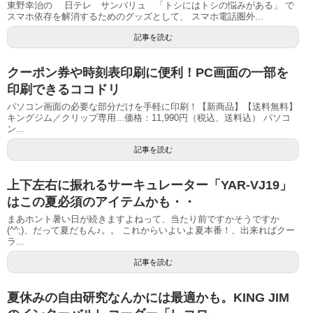
東野幸治の 日テレ サンバリュ 「トシにはトシの悩みがある」 で
スマホ依存を解消するためのグッズとして、 スマホ電話圏外...
記事を読む
クーポン券や時刻表印刷に便利！PC画面の一部を
印刷できるココドリ
パソコン画面の必要な部分だけを手軽に印刷！【新商品】【送料無料】
キングジム／クリップ専用...価格：11,990円（税込、送料込） パソコ
ン...
記事を読む
上下左右に振れるサーキュレーター「YAR-VJ19」
はこの夏必須のアイテムかも・・
まあホント暑い日が続きますよねって、当たり前ですかそうですか
(^^;)、だって夏だもん♪。。 これからいよいよ夏本番！、出来ればクー
ラ...
記事を読む
夏休みの自由研究なんかには最適かも。KING JIM