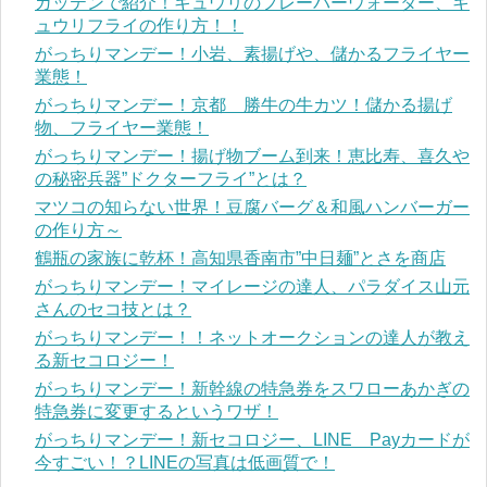
ガッテンで紹介！キュウリのフレーバーウォーター、キ
ュウリフライの作り方！！
がっちりマンデー！小岩、素揚げや、儲かるフライヤー
業態！
がっちりマンデー！京都 勝牛の牛カツ！儲かる揚げ
物、フライヤー業態！
がっちりマンデー！揚げ物ブーム到来！恵比寿、喜久や
の秘密兵器”ドクターフライ”とは？
マツコの知らない世界！豆腐バーグ＆和風ハンバーガー
の作り方～
鶴瓶の家族に乾杯！高知県香南市”中日麺”とさを商店
がっちりマンデー！マイレージの達人、パラダイス山元
さんのセコ技とは？
がっちりマンデー！！ネットオークションの達人が教え
る新セコロジー！
がっちりマンデー！新幹線の特急券をスワローあかぎの
特急券に変更するというワザ！
がっちりマンデー！新セコロジー、LINE Payカードが
今すごい！？LINEの写真は低画質で！