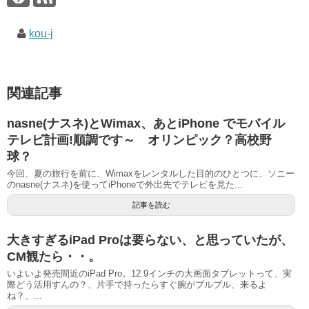
kou-j
関連記事
nasne(ナスネ)とWimax、あとiPhone でモバイル
テレビ計画!順調です～ オリンピック？高校野
球？
今回、夏の旅行を前に、Wimaxをレンタルした目的のひとつに、ソニー
のnasne(ナスネ)を使ってiPhoneで外出先でテレビを見た...
記事を読む
大きすぎるiPad Proは要らない、と思っていたが、
CM観たら・・。
いよいよ発売間近のiPad Pro。12.9インチの大画面タブレットって、実
際どう活用すんの？、片手で持ったらすぐ腕がプルプル、来るよ
ね？、...