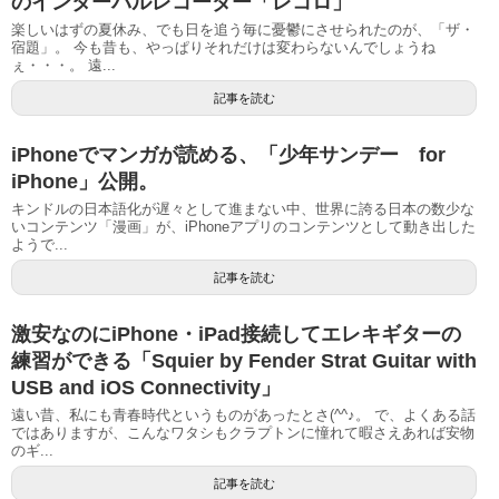
のインターバルレコーダー「レコロ」
楽しいはずの夏休み、でも日を追う毎に憂鬱にさせられたのが、「ザ・
宿題」。 今も昔も、やっぱりそれだけは変わらないんでしょうね
ぇ・・・。 遠...
記事を読む
iPhoneでマンガが読める、「少年サンデー for
iPhone」公開。
キンドルの日本語化が遅々として進まない中、世界に誇る日本の数少な
いコンテンツ「漫画」が、iPhoneアプリのコンテンツとして動き出した
ようで...
記事を読む
激安なのにiPhone・iPad接続してエレキギターの
練習ができる「Squier by Fender Strat Guitar with
USB and iOS Connectivity」
遠い昔、私にも青春時代というものがあったとさ(^^♪。 で、よくある話
ではありますが、こんなワタシもクラプトンに憧れて暇さえあれば安物
のギ...
記事を読む