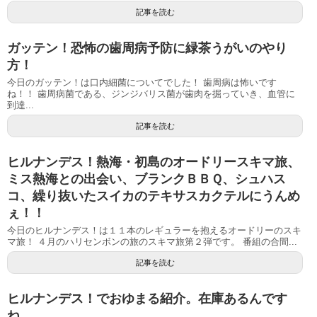
記事を読む
ガッテン！恐怖の歯周病予防に緑茶うがいのやり
方！
今日のガッテン！は口内細菌についてでした！ 歯周病は怖いです
ね！！ 歯周病菌である、ジンジバリス菌が歯肉を掘っていき、血管に
到達...
記事を読む
ヒルナンデス！熱海・初島のオードリースキマ旅、
ミス熱海との出会い、ブランクＢＢＱ、シュハス
コ、繰り抜いたスイカのテキサスカクテルにうんめ
ぇ！！
今日のヒルナンデス！は１１本のレギュラーを抱えるオードリーのスキ
マ旅！ ４月のハリセンボンの旅のスキマ旅第２弾です。 番組の合間...
記事を読む
ヒルナンデス！でおゆまる紹介。在庫あるんです
ね。