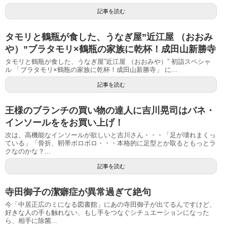
記事を読む
タモリと鶴瓶が食した、うなぎ屋”近江屋 （おおみ
や）”ブラタモリ×鶴瓶の家族に乾杯！成田山新勝寺
タモリと鶴瓶が食した、うなぎ屋”近江屋 （おおみや）” 初詣スペシャ
ル 「ブラタモリ×鶴瓶の家族に乾杯！成田山新勝寺」 に...
記事を読む
王様のブランチの買い物の達人に吉川晃司はバネ・
インソールををお買い上げ！
次は、高機能なインソールが欲しいと吉川さん・・・「足が壊れまくっ
ている」「骨折、靭帯ボロボロ・・・本格的に足型とか取るともっとラ
クなのかな？...
記事を読む
寺田御子の潔癖症が異常過ぎて絶句
今「中居正広のミになる図書館」にあの寺田御子が出てるんですけど、
好きな人の手も触れない、もし手をつなぐシチュエーションになった
ら、相手に除菌...