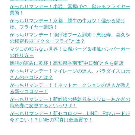
がっちりマンデー！小岩、素揚げや、儲かるフライヤー
業態！
がっちりマンデー！京都 勝牛の牛カツ！儲かる揚げ
物、フライヤー業態！
がっちりマンデー！揚げ物ブーム到来！恵比寿、喜久や
の秘密兵器”ドクターフライ”とは？
マツコの知らない世界！豆腐バーグ＆和風ハンバーガー
の作り方～
鶴瓶の家族に乾杯！高知県香南市”中日麺”とさを商店
がっちりマンデー！マイレージの達人、パラダイス山元
さんのセコ技とは？
がっちりマンデー！！ネットオークションの達人が教え
る新セコロジー！
がっちりマンデー！新幹線の特急券をスワローあかぎの
特急券に変更するというワザ！
がっちりマンデー！新セコロジー、LINE Payカードが
今すごい！？LINEの写真は低画質で！