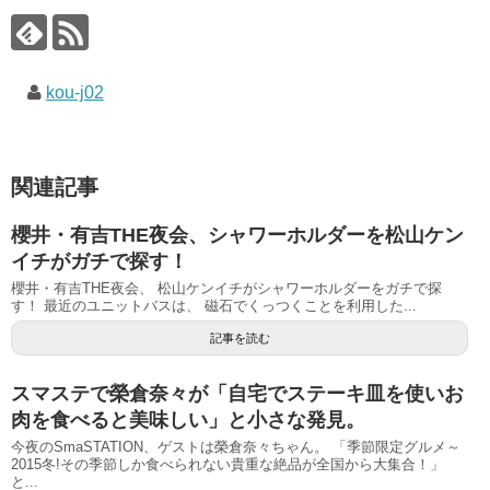
kou-j02
関連記事
櫻井・有吉THE夜会、シャワーホルダーを松山ケン
イチがガチで探す！
櫻井・有吉THE夜会、 松山ケンイチがシャワーホルダーをガチで探
す！ 最近のユニットバスは、 磁石でくっつくことを利用した...
記事を読む
スマステで榮倉奈々が「自宅でステーキ皿を使いお
肉を食べると美味しい」と小さな発見。
今夜のSmaSTATION、ゲストは榮倉奈々ちゃん。 「季節限定グルメ～
2015冬!その季節しか食べられない貴重な絶品が全国から大集合！」
と...