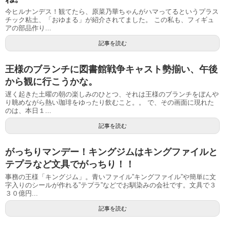
今ヒルナンデス！観てたら、原菜乃華ちゃんがハマってるというプラス
チック粘土、「おゆまる」が紹介されてました。 この私も、フィギュ
アの部品作り...
記事を読む
王様のブランチに図書館戦争キャスト勢揃い、午後
から観に行こうかな。
遅く起きた土曜の朝の楽しみのひとつ、それは王様のブランチをぼんや
り眺めながら熱い珈琲をゆったり飲むこと。。 で、その画面に現れた
のは、本日１...
記事を読む
がっちりマンデー！キングジムはキングファイルと
テプラなど文具でがっちり！！
事務の王様「キングジム」。青いファイル”キングファイル”や簡単に文
字入りのシールが作れる”テプラ”などでお馴染みの会社です。文具で３
３０億円...
記事を読む