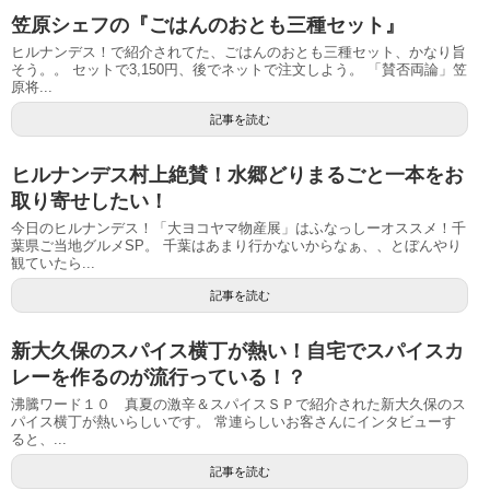
笠原シェフの『ごはんのおとも三種セット』
ヒルナンデス！で紹介されてた、ごはんのおとも三種セット、かなり旨
そう。。 セットで3,150円、後でネットで注文しよう。 「賛否両論」笠
原将...
記事を読む
ヒルナンデス村上絶賛！水郷どりまるごと一本をお
取り寄せしたい！
今日のヒルナンデス！「大ヨコヤマ物産展」はふなっしーオススメ！千
葉県ご当地グルメSP。 千葉はあまり行かないからなぁ、、とぼんやり
観ていたら...
記事を読む
新大久保のスパイス横丁が熱い！自宅でスパイスカ
レーを作るのが流行っている！？
沸騰ワード１０ 真夏の激辛＆スパイスＳＰで紹介された新大久保のス
パイス横丁が熱いらしいです。 常連らしいお客さんにインタビューす
ると、...
記事を読む