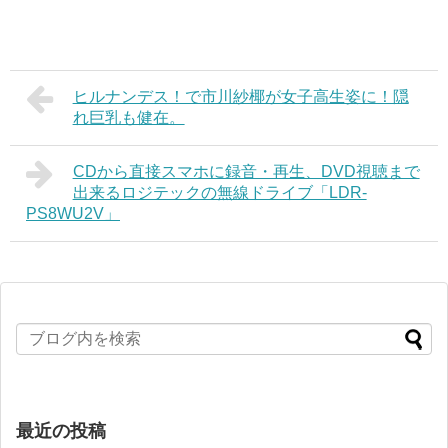
ヒルナンデス！で市川紗椰が女子高生姿に！隠
れ巨乳も健在。
CDから直接スマホに録音・再生、DVD視聴まで
出来るロジテックの無線ドライブ「LDR-
PS8WU2V」
最近の投稿