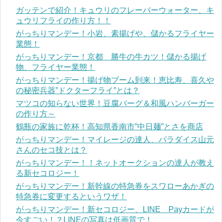
ガッテンで紹介！キュウリのフレーバーウォーター、キ
ュウリフライの作り方！！
がっちりマンデー！小岩、素揚げや、儲かるフライヤー
業態！
がっちりマンデー！京都 勝牛の牛カツ！儲かる揚げ
物、フライヤー業態！
がっちりマンデー！揚げ物ブーム到来！恵比寿、喜久や
の秘密兵器”ドクターフライ”とは？
マツコの知らない世界！豆腐バーグ＆和風ハンバーガー
の作り方～
鶴瓶の家族に乾杯！高知県香南市”中日麺”とさを商店
がっちりマンデー！マイレージの達人、パラダイス山元
さんのセコ技とは？
がっちりマンデー！！ネットオークションの達人が教え
る新セコロジー！
がっちりマンデー！新幹線の特急券をスワローあかぎの
特急券に変更するというワザ！
がっちりマンデー！新セコロジー、LINE Payカードが
今すごい！？LINEの写真は低画質で！