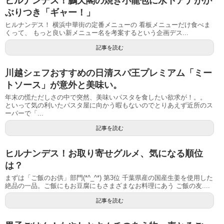
ヒルナンデス！鵬天閣の焼き小龍包に水卜アナがか
ぶりつき「ギャー！」
ヒルナンデス！ 横浜中華街の定番メニューの 看板メニューだけ食べま
くって、 もっと良い新メニュー名を考案するという企画デス...
記事を読む
川越シェフおすすめの日清スパ王プレミアム「ミー
トソース」が意外と美味い。
年末の慌ただしさの中で突然、美味いパスタを食したい欲求が！。。
といって気の利いたパスタ屋に向かう暇もないのでとりあえず近所のス
ーパーで「...
記事を読む
ヒルナンデス！お取り寄せグルメ、気になる順位
は？
まずは「ご飯のお供」部門(*^_^*) 第3位 千葉県産の国産生姜を使用した
絶品の一品。ご飯にもお豆腐にもさまざまなお料理にあう ご飯の友....
記事を読む