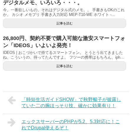
デジタルメモ、いろいろ・・・。
今、一番欲しいもの、それはデジタル式のメモ。。 手書きもOKのこれ
か、 カシオ メモプリ 手書き入力対応 MEP-T10-WE ホワイト -...
記事を読む
26,800円、契約不要で購入可能な激安スマートフォ
ン「IDEOS」いよいよ発売！
IDEOS | おこづかいで持てるスマートフォン。 とうとう出てきました
ね、こういうの、待ってたんですよ。 フツーの携帯はもちろん、iph...
記事を読む
「時短生活ガイドSHOW」で秋野暢子が披露し
ていた二の腕ほっそり技、確かに効果有り！
エックスサーバーのPHPが5.2、5.3対応に！こ
れでDrupal使えるぞ！