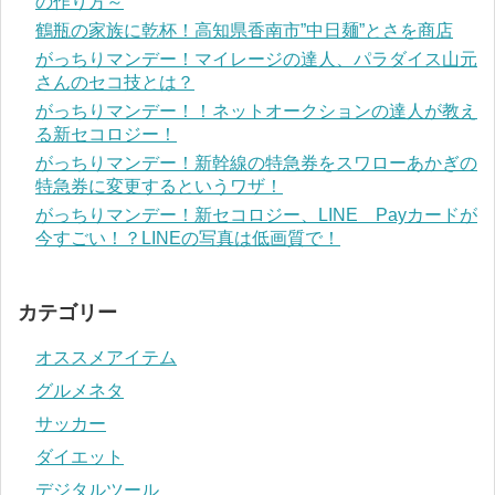
の作り方～
鶴瓶の家族に乾杯！高知県香南市”中日麺”とさを商店
がっちりマンデー！マイレージの達人、パラダイス山元
さんのセコ技とは？
がっちりマンデー！！ネットオークションの達人が教え
る新セコロジー！
がっちりマンデー！新幹線の特急券をスワローあかぎの
特急券に変更するというワザ！
がっちりマンデー！新セコロジー、LINE Payカードが
今すごい！？LINEの写真は低画質で！
カテゴリー
オススメアイテム
グルメネタ
サッカー
ダイエット
デジタルツール