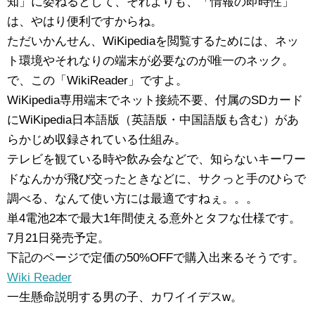
知」に委ねるとして、それよりも、「情報の即時性」
は、やはり便利ですからね。
ただいかんせん、WiKipediaを閲覧するためには、ネッ
ト環境やそれなりの端末が必要なのが唯一のネック。
で、この「WikiReader」ですよ。
WiKipedia専用端末でネット接続不要、付属のSDカード
にWiKipedia日本語版（英語版・中国語版も含む）があ
らかじめ収録されている仕組み。
テレビを観ている時や飲み会などで、知らないキーワー
ドなんかが飛び交ったときなどに、サクっと手のひらで
調べる、なんて使い方には最適ですねぇ。。。
単4電池2本で最大1年間使える意外とタフな仕様です。
7月21日発売予定。
下記のページで定価の50%OFFで購入出来るそうです。
Wiki Reader
一生懸命説明する男の子、カワイイデスw。