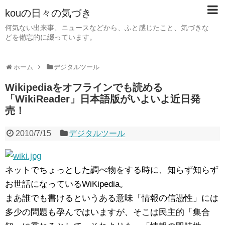
kouの日々の気づき
何気ない出来事、ニュースなどから、ふと感じたこと、気づきな
どを備忘的に綴っています。
ホーム
デジタルツール
Wikipediaをオフラインでも読める
「WikiReader」日本語版がいよいよ近日発
売！
2010/7/15
デジタルツール
ネットでちょっとした調べ物をする時に、知らず知らず
お世話になっているWiKipedia。
まあ誰でも書けるというある意味「情報の信憑性」には
多少の問題も孕んではいますが、そこは民主的「集合