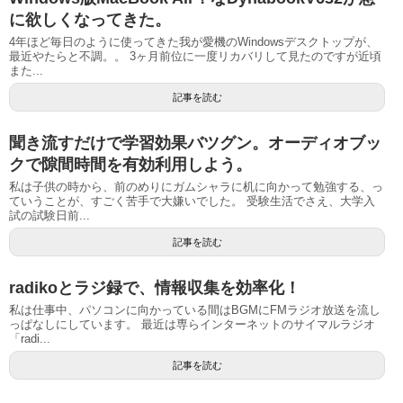
に欲しくなってきた。
4年ほど毎日のように使ってきた我が愛機のWindowsデスクトップが、
最近やたらと不調。。 3ヶ月前位に一度リカバリして見たのですが近頃
また...
記事を読む
聞き流すだけで学習効果バツグン。オーディオブッ
クで隙間時間を有効利用しよう。
私は子供の時から、前のめりにガムシャラに机に向かって勉強する、っ
ていうことが、すごく苦手で大嫌いでした。 受験生活でさえ、大学入
試の試験日前...
記事を読む
radikoとラジ録で、情報収集を効率化！
私は仕事中、パソコンに向かっている間はBGMにFMラジオ放送を流し
っぱなしにしています。 最近は専らインターネットのサイマルラジオ
「radi...
記事を読む