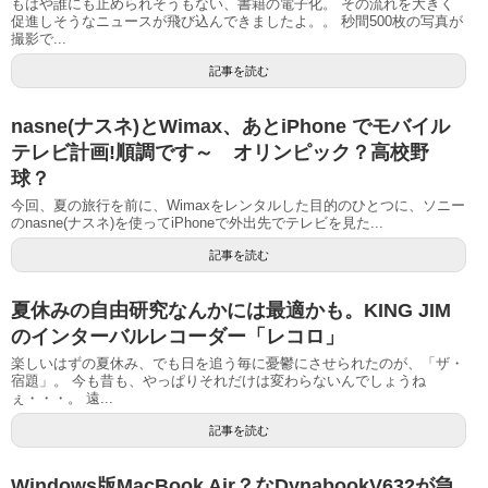
もはや誰にも止められそうもない、書籍の電子化。 その流れを大きく
促進しそうなニュースが飛び込んできましたよ。。 秒間500枚の写真が
撮影で...
記事を読む
nasne(ナスネ)とWimax、あとiPhone でモバイル
テレビ計画!順調です～ オリンピック？高校野
球？
今回、夏の旅行を前に、Wimaxをレンタルした目的のひとつに、ソニー
のnasne(ナスネ)を使ってiPhoneで外出先でテレビを見た...
記事を読む
夏休みの自由研究なんかには最適かも。KING JIM
のインターバルレコーダー「レコロ」
楽しいはずの夏休み、でも日を追う毎に憂鬱にさせられたのが、「ザ・
宿題」。 今も昔も、やっぱりそれだけは変わらないんでしょうね
ぇ・・・。 遠...
記事を読む
Windows版MacBook Air？なDynabookV632が急