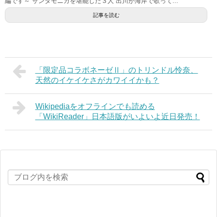
編です～ サンタモニカを堪能した３人 出川が海岸で歌って...
記事を読む
「限定品コラボネーゼⅡ」のトリンドル怜奈、
天然のイケイケさがカワイイかも？
Wikipediaをオフラインでも読める
「WikiReader」日本語版がいよいよ近日発売！