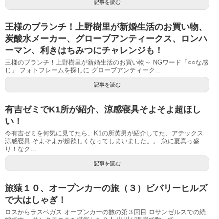
記事を読む
王様のブランチ！上野樹里が新婚生活のお買い物、
炭酸水メーカー、グローブアンティークス、ロンハ
ーマン、利きはちみつにチャレンジも！
王様のブランチ！上野樹里が新婚生活のお買い物～ NGワード「○○な感
じ」 フォトフレームを探しに グローブアンティーク...
記事を読む
有吉ゼミでK1所が紹介、涼感寝具そよそよ超ほし
い！
今有吉ゼミを何気に見てたら、K1の所英男が紹介してた、アテックス
涼感寝具 そよそよが超欲しくなってしまいました。。 急に夏真っ盛
り！なク...
記事を読む
旅猿１０、オープンカーの旅（３）ビバリーヒルズ
で大はしゃぎ！
ロスからラスベガス オープンカーの旅の第３回目 ロサンゼルスでの続