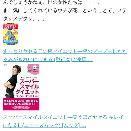
んでしょうかねぇ、世の女性たちは・・・。
ま、気にしてくれているウチが花、ということで、メデ
タシメデタシ。。。
すっきりヤセる二の腕ダイエット―腕のプヨプヨしたた
るみがきれいにしまる [単行本] / 漆原 …
スーパースマイルダイエット―笑うほどヤセる!キレイ
になる!! (ニューズムック) [ムック] …