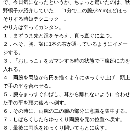
で、今日気になったというか、ちょっと驚いたのは、秋
野暢子が紹介していた、「1分で二の腕が2cmほどほっ
そりする時短テクニック」。
やり方は至ってカンタン。
１．まずつま先と踵をそろえ、真っ直ぐに立つ。
２．へそ、胸、顎に1本の芯が通っているようにイメー
ジする。
３．「おしっこ」をガマンする時の状態で下腹部に力を
入れる。
４．両腕を両脇から円を描くようにゆっくり上げ、頭上
で手の平を合わせる。
５．腕をまっすぐ伸ばし、耳から離れないように合わせ
た手の平を頭の後ろへ倒す。
６．その時に、両腕の二の腕の部分に意識を集中する。
７．しばらくしたらゆっくり両腕を元の位置へ戻す。
８．最後に両腕をゆっくり開いてもとに戻す。