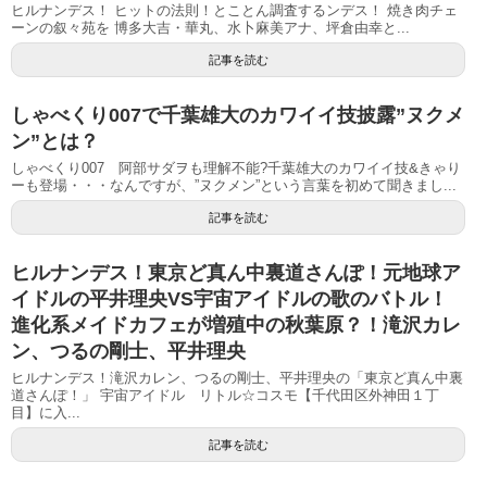
ヒルナンデス！ ヒットの法則！とことん調査するンデス！ 焼き肉チェ
ーンの叙々苑を 博多大吉・華丸、水卜麻美アナ、坪倉由幸と...
記事を読む
しゃべくり007で千葉雄大のカワイイ技披露”ヌクメ
ン”とは？
しゃべくり007 阿部サダヲも理解不能?千葉雄大のカワイイ技&きゃり
ーも登場・・・なんですが、”ヌクメン”という言葉を初めて聞きまし...
記事を読む
ヒルナンデス！東京ど真ん中裏道さんぽ！元地球ア
イドルの平井理央VS宇宙アイドルの歌のバトル！
進化系メイドカフェが増殖中の秋葉原？！滝沢カレ
ン、つるの剛士、平井理央
ヒルナンデス！滝沢カレン、つるの剛士、平井理央の「東京ど真ん中裏
道さんぽ！」 宇宙アイドル リトル☆コスモ【千代田区外神田１丁
目】に入...
記事を読む