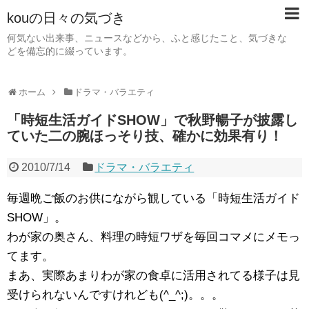
kouの日々の気づき
何気ない出来事、ニュースなどから、ふと感じたこと、気づきな
どを備忘的に綴っています。
ホーム
ドラマ・バラエティ
「時短生活ガイドSHOW」で秋野暢子が披露し
ていた二の腕ほっそり技、確かに効果有り！
2010/7/14
ドラマ・バラエティ
毎週晩ご飯のお供にながら観している「時短生活ガイド
SHOW」。
わが家の奥さん、料理の時短ワザを毎回コマメにメモっ
てます。
まあ、実際あまりわが家の食卓に活用されてる様子は見
受けられないんですけれども(^_^;)。。。