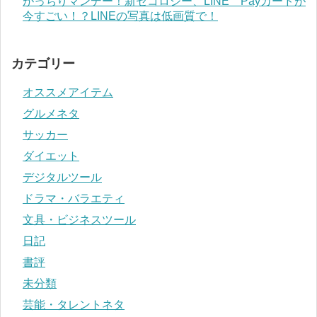
がっちりマンデー！新セコロジー、LINE Payカードが
今すごい！？LINEの写真は低画質で！
カテゴリー
オススメアイテム
グルメネタ
サッカー
ダイエット
デジタルツール
ドラマ・バラエティ
文具・ビジネスツール
日記
書評
未分類
芸能・タレントネタ