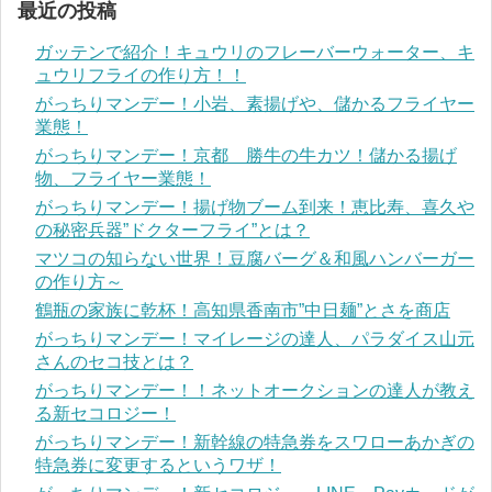
最近の投稿
ガッテンで紹介！キュウリのフレーバーウォーター、キ
ュウリフライの作り方！！
がっちりマンデー！小岩、素揚げや、儲かるフライヤー
業態！
がっちりマンデー！京都 勝牛の牛カツ！儲かる揚げ
物、フライヤー業態！
がっちりマンデー！揚げ物ブーム到来！恵比寿、喜久や
の秘密兵器”ドクターフライ”とは？
マツコの知らない世界！豆腐バーグ＆和風ハンバーガー
の作り方～
鶴瓶の家族に乾杯！高知県香南市”中日麺”とさを商店
がっちりマンデー！マイレージの達人、パラダイス山元
さんのセコ技とは？
がっちりマンデー！！ネットオークションの達人が教え
る新セコロジー！
がっちりマンデー！新幹線の特急券をスワローあかぎの
特急券に変更するというワザ！