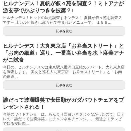
ヒルナンデス！夏帆が叙々苑を調査２！ミトアナが
游玄亭でかぶりつきを披露？!
ヒルナンデス！ヒットの法則調査するンデス！ 夏帆が叙々苑を調査２
です～ 上カルビ焼きは叙々苑で生まれたメニューで、 １９８...
記事を読む
ヒルナンデス！大丸東京店「お弁当ストリート」と
「お肉の細道」巡り、一番高い弁当を水卜麻美アナ
がご試食
今日の、ヒルナンデスでは東京駅八重洲口直結のデパート、大丸東京店
を調査します。 美女と巡る大丸東京店「お弁当ストリート」と「お肉
の細道...
記事を読む
誰だって波瀾爆笑で安田顕がガダバウトチェアをプ
レゼントされる！
今朝のワイドナショーは、あんまり面白いネタじゃなかったので、日テ
レの「誰だって波瀾爆笑」にチャンネルチェンジ。。 最近よくテレビ
で観る安田顕...