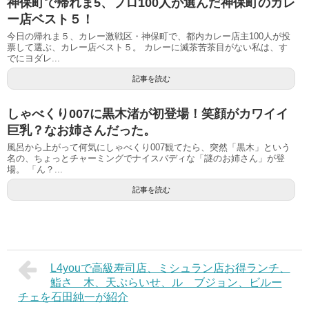
神保町で帰れま5、プロ100人が選んだ神保町のカレ
ー店ベスト５！
今日の帰れま５、カレー激戦区・神保町で、都内カレー店主100人が投
票して選ぶ、カレー店ベスト５。 カレーに滅茶苦茶目がない私は、す
でにヨダレ...
記事を読む
しゃべくり007に黒木渚が初登場！笑顔がカワイイ
巨乳？なお姉さんだった。
風呂から上がって何気にしゃべくり007観てたら、突然「黒木」という
名の、ちょっとチャーミングでナイスバディな「謎のお姉さん」が登
場。 「ん？...
記事を読む
L4youで高級寿司店、ミシュラン店お得ランチ、
鮨さゝ木、天ぷらいせ、ル ブジョン、ビルー
チェを石田純一が紹介