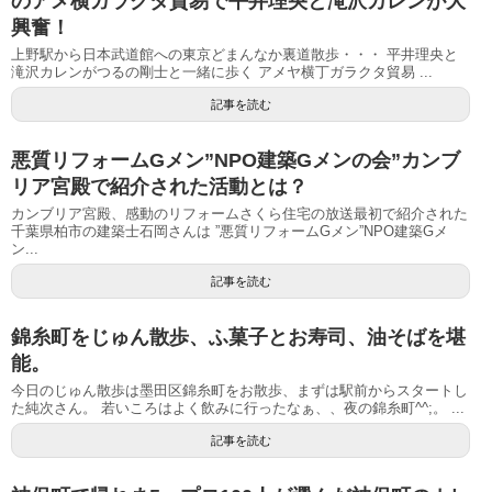
のアメ横ガラクタ貿易で平井理央と滝沢カレンが大
興奮！
上野駅から日本武道館への東京どまんなか裏道散歩・・・ 平井理央と
滝沢カレンがつるの剛士と一緒に歩く アメヤ横丁ガラクタ貿易 ...
記事を読む
悪質リフォームGメン”NPO建築Gメンの会”カンブ
リア宮殿で紹介された活動とは？
カンブリア宮殿、感動のリフォームさくら住宅の放送最初で紹介された
千葉県柏市の建築士石岡さんは ”悪質リフォームGメン”NPO建築Gメ
ン...
記事を読む
錦糸町をじゅん散歩、ふ菓子とお寿司、油そばを堪
能。
今日のじゅん散歩は墨田区錦糸町をお散歩、まずは駅前からスタートし
た純次さん。 若いころはよく飲みに行ったなぁ、、夜の錦糸町^^;。 ...
記事を読む