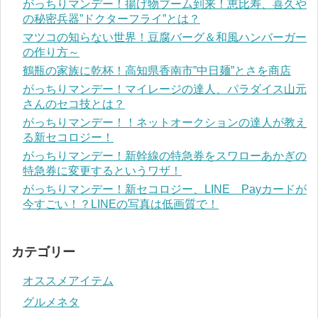
がっちりマンデー！揚げ物ブーム到来！恵比寿、喜久や
の秘密兵器”ドクターフライ”とは？
マツコの知らない世界！豆腐バーグ＆和風ハンバーガー
の作り方～
鶴瓶の家族に乾杯！高知県香南市”中日麺”とさを商店
がっちりマンデー！マイレージの達人、パラダイス山元
さんのセコ技とは？
がっちりマンデー！！ネットオークションの達人が教え
る新セコロジー！
がっちりマンデー！新幹線の特急券をスワローあかぎの
特急券に変更するというワザ！
がっちりマンデー！新セコロジー、LINE Payカードが
今すごい！？LINEの写真は低画質で！
カテゴリー
オススメアイテム
グルメネタ