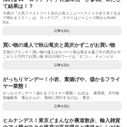
て結果は！？
今夜の『人気ファストフード店の人気メニューベスト１０全て当てるま
で帰れま１０！』は、ロッテリア。 ゲストはジャニーズ枠からKinKi
Kid...
記事を読む
買い物の達人で秋山竜次と黒沢かずこがお買い物
王様のブランチ！買い物の達人はロバート秋山竜次＆森三中の黒沢かず
こが１０万円でお買い物 本日のNGワードは「すごい」 チャンピオ...
記事を読む
がっちりマンデー！小岩、素揚げや、儲かるフライ
ヤー業態！
がっちりマンデー！儲かるフライヤー業態！ お次は、 業界紙、月刊食
堂編集長 通山さんが、 取材に同行するのは、 東京...
記事を読む
ヒルナンデス！東京どまんなか裏道散歩、輸入雑貨