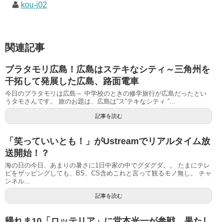
kou-j02
関連記事
ブラタモリ広島！広島はステキなシティ～三角州を
干拓して発展した広島、路面電車
今日のブラタモリは広島～ 中学校のときの修学旅行が広島だったとい
うタモさんです。 旅のお題は、広島は”ス”テキなシティ ”...
記事を読む
「笑っていいとも！」がUstreamでリアルタイム放
送開始！？
海の日の今日、あまりの暑さに1日中家の中でグダグダ。。 たまにテレ
ビをザッピングしても、BS、CS含めこれと言って観るモノ無し。 チャ
ンネル...
記事を読む
帰れま10「ロッテリア」に堂本光一が参戦、果たし