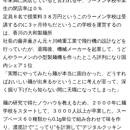
年未満に閉店していると言われる中、ラーメン学校卒業
生の閉店率は０％
定員８名で授業料３８万円というこのラーメン学校は受
講するのに３ヶ月待ちだというこの学校を運営するの
は、香川の大和製麺所
社長の藤井薫さん元々川崎重工業で飛行機の設計などを
行っていたが、退職後、機械メーカーを起業して、うど
んやラーメンの小型製麺機を作ったところ評判になり国
内シェア１位
「実際にやってみたら麺が本当に面白かった、どうすれ
ばおいしい麺が出来るかということに考えが至って、深
く掘り下げたら知らない間に天職になってしまった」
麺の研究で得たノウハウを教えるため、２０００年に麺
学校をスタートして、３０００人以上が卒業した。スー
プベース６０種類から0.1g単位で組み合わせて味を作
り、濃度計で”こってり”を計測して”デジタルクッキン