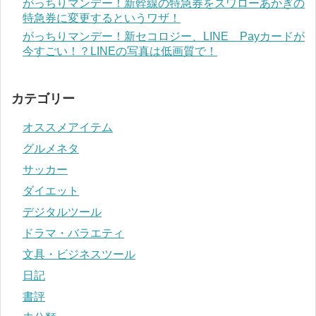
がっちりマンデー！新幹線の特急券をスワローあかぎの
特急券に変更するというワザ！
がっちりマンデー！新セコロジー、LINE Payカードが
今すごい！？LINEの写真は低画質で！
カテゴリー
オススメアイテム
グルメネタ
サッカー
ダイエット
デジタルツール
ドラマ・バラエティ
文具・ビジネスツール
日記
書評