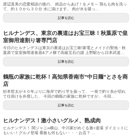
渡辺直美の恋愛相談の後の、 絶品からあげ！をメモ～ 鶏もも肉を洗っ
て、約１０から３０分 水に漬けます。 肉が水を吸っ...
記事を読む
ヒルナンデス、東京の裏道はお宝三昧！秋葉原で皇
室御用達割り箸専門店
今日のヒルナンデスは東京の裏道はお宝三昧!家電とメイドの聖地・秋
葉原で皇室御用達食器&アメ横で高級宝石の謎 上野駅から日本武道...
記事を読む
鶴瓶の家族に乾杯！高知県香南市”中日麺”とさを商
店
杉本哲太が４０年ぶりに海岸で釣り竿を振って、 一発で釣り糸が切れ
て仕掛けを弁償した、 今回の鶴瓶の家族に乾杯ですが、 今回...
記事を読む
ヒルナンデス！激小さいグルメ、熟成肉
ヒルナンデス！ 関ジャニ∞横山、中川家がめぐる激○道場 ダイエットに
もいい！グルメ登場 看板も何もない・・・お店？ ...