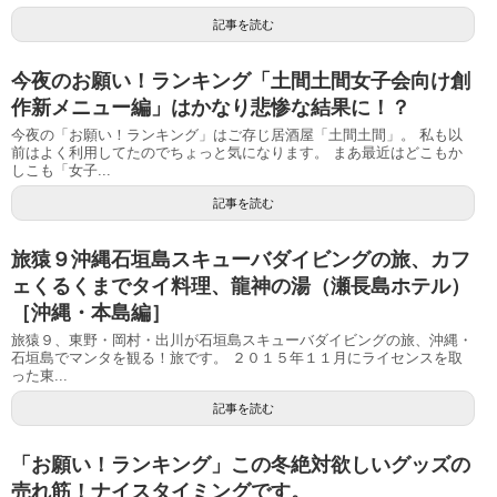
記事を読む
今夜のお願い！ランキング「土間土間女子会向け創
作新メニュー編」はかなり悲惨な結果に！？
今夜の「お願い！ランキング」はご存じ居酒屋「土間土間」。 私も以
前はよく利用してたのでちょっと気になります。 まあ最近はどこもか
しこも「女子...
記事を読む
旅猿９沖縄石垣島スキューバダイビングの旅、カフ
ェくるくまでタイ料理、龍神の湯（瀬長島ホテル）
［沖縄・本島編］
旅猿９、東野・岡村・出川が石垣島スキューバダイビングの旅、沖縄・
石垣島でマンタを観る！旅です。 ２０１５年１１月にライセンスを取
った東...
記事を読む
「お願い！ランキング」この冬絶対欲しいグッズの
売れ筋！ナイスタイミングです。