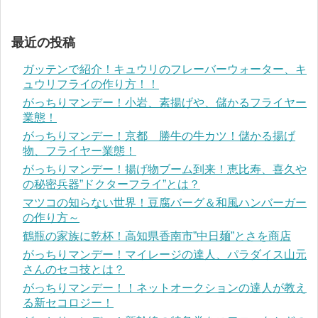
最近の投稿
ガッテンで紹介！キュウリのフレーバーウォーター、キ
ュウリフライの作り方！！
がっちりマンデー！小岩、素揚げや、儲かるフライヤー
業態！
がっちりマンデー！京都 勝牛の牛カツ！儲かる揚げ
物、フライヤー業態！
がっちりマンデー！揚げ物ブーム到来！恵比寿、喜久や
の秘密兵器”ドクターフライ”とは？
マツコの知らない世界！豆腐バーグ＆和風ハンバーガー
の作り方～
鶴瓶の家族に乾杯！高知県香南市”中日麺”とさを商店
がっちりマンデー！マイレージの達人、パラダイス山元
さんのセコ技とは？
がっちりマンデー！！ネットオークションの達人が教え
る新セコロジー！