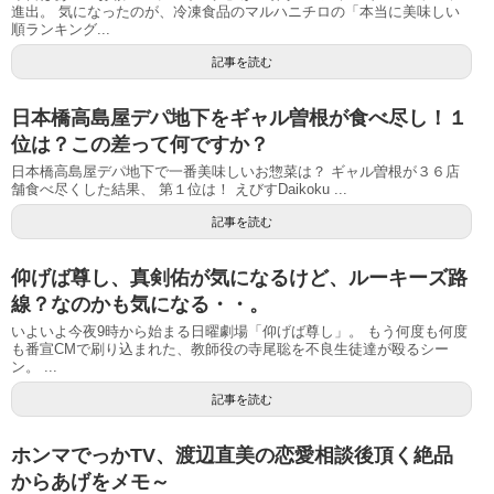
進出。 気になったのが、冷凍食品のマルハニチロの「本当に美味しい
順ランキング...
記事を読む
日本橋高島屋デパ地下をギャル曽根が食べ尽し！１
位は？この差って何ですか？
日本橋高島屋デパ地下で一番美味しいお惣菜は？ ギャル曽根が３６店
舗食べ尽くした結果、 第１位は！ えびすDaikoku ...
記事を読む
仰げば尊し、真剣佑が気になるけど、ルーキーズ路
線？なのかも気になる・・。
いよいよ今夜9時から始まる日曜劇場「仰げば尊し」。 もう何度も何度
も番宣CMで刷り込まれた、教師役の寺尾聡を不良生徒達が殴るシー
ン。 ...
記事を読む
ホンマでっかTV、渡辺直美の恋愛相談後頂く絶品
からあげをメモ～