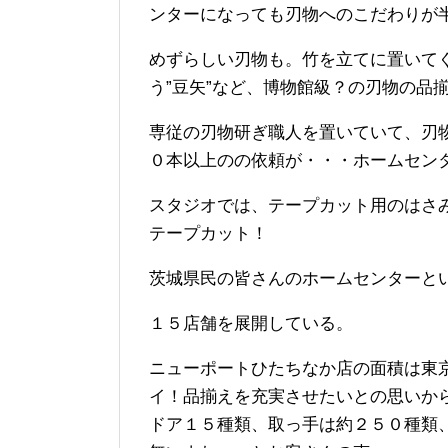
ンターになっても刃物へのこだわりが
めずらしい刃物も。竹を立てに置いてぐ
う”豆矢”など、博物館級？の刃物の品
専従の刃物研ぎ職人を置いていて、刃
０本以上のの依頼が・・・ホームセン
スタジオでは、テープカット用のはさ
テープカット！
茨城県民の皆さんのホームセンターと
１５店舗を展開している。
ニューポートひたちなか店の面積は東
イ！品揃えを充実させたいとの思いか
ドア１５種類、取っ手は約２５０種類