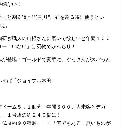
半端ない！
っと割る道具”竹割り”、石を割る時に使うとい
揃え。
物研ぎ職人の山根さんに磨いで欲しいと年間１００
ター「いない」は刃物でがっちり！
みが登場！ゴールドで豪華に。ぐっさんがスパっと
いえば「ジョイフル本田」
京ドーム５．１個分 年間３００万人来客とデカ
ら、１号店の約２４０倍に！
、仏壇約９０種類・・・「何でもある、無いものが