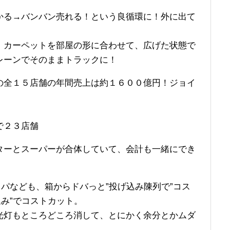
かる→バンバン売れる！という良循環に！外に出て
。カーペットを部屋の形に合わせて、広げた状態で
レーンでそのままトラックに！
の全１５店舗の年間売上は約１６００億円！ジョイ
で２３店舗
ターとスーパーが合体していて、会計も一緒にでき
ッパなども、箱からドバっと”投げ込み陳列で”コス
込み”でコストカット。
光灯もところどころ消して、とにかく余分とかムダ
。