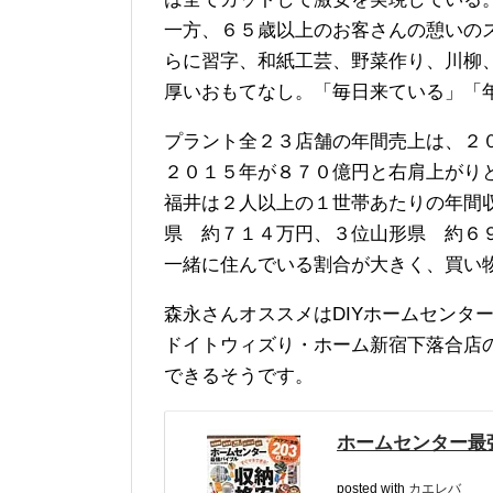
一方、６５歳以上のお客さんの憩いのス
らに習字、和紙工芸、野菜作り、川柳
厚いおもてなし。「毎日来ている」「
プラント全２３店舗の年間売上は、２
２０１５年が８７０億円と右肩上がり
福井は２人以上の１世帯あたりの年間
県 約７１４万円、３位山形県 約６
一緒に住んでいる割合が大きく、買い
森永さんオススメはDIYホームセンター
ドイトウィズり・ホーム新宿下落合店
できるそうです。
ホームセンター最
posted with
カエレバ