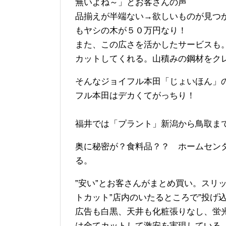
無いよね～」とお客さんの声
品揃えが半端ない→欲しいものが見つ
もヤシの木が５０万円なり！
また、この広さを活かしたサービスも
カットしてくれる。山積みの鋼材をク
そんなジョイフル本田「じょいほん」
フル本田はデカくてがっちり！
福井では「プラント」新潟から鳥取ま
奥に秘密が？食料品？？ ホームセン
る。
”安い”とお客さんがまとめ買い。スリ
トカット”店内のいたるところで”投げ
広告も白黒、天井も化粧張りなし、蛍
は全てカットして激安を実現している