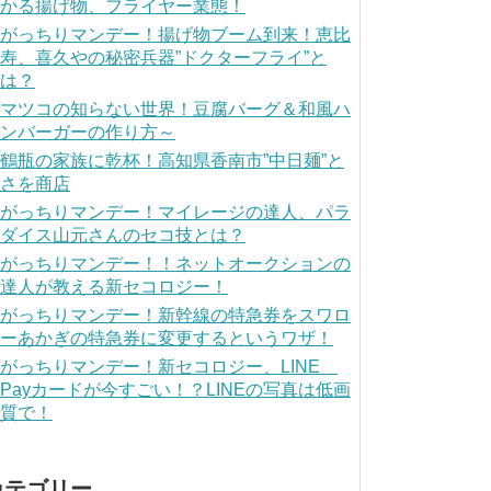
かる揚げ物、フライヤー業態！
がっちりマンデー！揚げ物ブーム到来！恵比
寿、喜久やの秘密兵器”ドクターフライ”と
は？
マツコの知らない世界！豆腐バーグ＆和風ハ
ンバーガーの作り方～
鶴瓶の家族に乾杯！高知県香南市”中日麺”と
さを商店
がっちりマンデー！マイレージの達人、パラ
ダイス山元さんのセコ技とは？
がっちりマンデー！！ネットオークションの
達人が教える新セコロジー！
がっちりマンデー！新幹線の特急券をスワロ
ーあかぎの特急券に変更するというワザ！
がっちりマンデー！新セコロジー、LINE
Payカードが今すごい！？LINEの写真は低画
質で！
カテゴリー