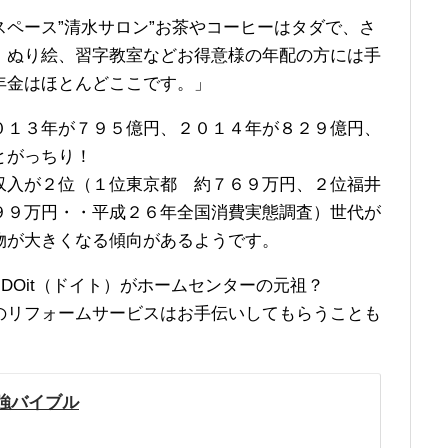
ペース”清水サロン”お茶やコーヒーはタダで、さ
、ぬり絵、習字教室などお得意様の年配の方には手
年金はほとんどここです。」
０１３年が７９５億円、２０１４年が８２９億円、
とがっちり！
収入が２位（１位東京都 約７６９万円、２位福井
９９万円・・平成２６年全国消費実態調査）世代が
物が大きくなる傾向があるようです。
DOit（ドイト）がホームセンターの元祖？
のリフォームサービスはお手伝いしてもらうことも
強バイブル