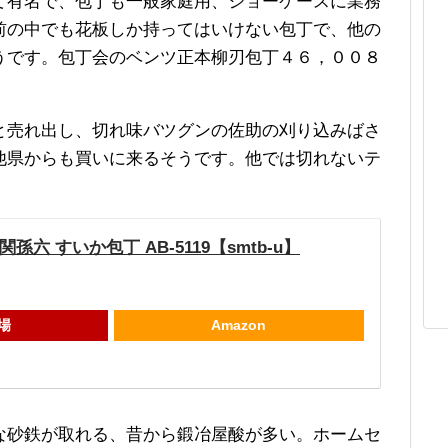
て有名で、包丁も一般家庭用、ショーケースに業務
前の中でも花板しか持ってはいけない包丁で、他の
うです。包丁会のベンツ正本柳刃包丁４６，００８
と売れ出し、切れ味バツグンの佐助の刈り込みばさ
他県からも買いに来るそうです。他では切れないテ
孫六 すいか包丁 AB-5119【smtb-u】
場
Amazon
な砂鉄が取れる、昔から鍛冶屋酸が多い。ホームセ