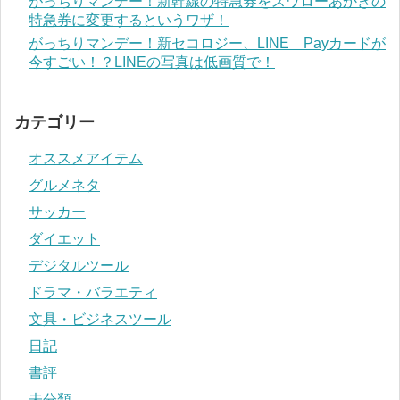
がっちりマンデー！新幹線の特急券をスワローあかぎの
特急券に変更するというワザ！
がっちりマンデー！新セコロジー、LINE Payカードが
今すごい！？LINEの写真は低画質で！
カテゴリー
オススメアイテム
グルメネタ
サッカー
ダイエット
デジタルツール
ドラマ・バラエティ
文具・ビジネスツール
日記
書評
未分類