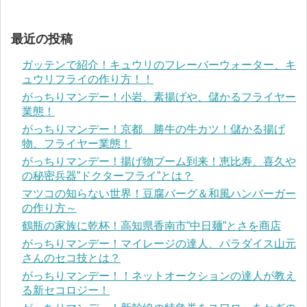
最近の投稿
ガッテンで紹介！キュウリのフレーバーウォーター、キ
ュウリフライの作り方！！
がっちりマンデー！小岩、素揚げや、儲かるフライヤー
業態！
がっちりマンデー！京都 勝牛の牛カツ！儲かる揚げ
物、フライヤー業態！
がっちりマンデー！揚げ物ブーム到来！恵比寿、喜久や
の秘密兵器”ドクターフライ”とは？
マツコの知らない世界！豆腐バーグ＆和風ハンバーガー
の作り方～
鶴瓶の家族に乾杯！高知県香南市”中日麺”とさを商店
がっちりマンデー！マイレージの達人、パラダイス山元
さんのセコ技とは？
がっちりマンデー！！ネットオークションの達人が教え
る新セコロジー！