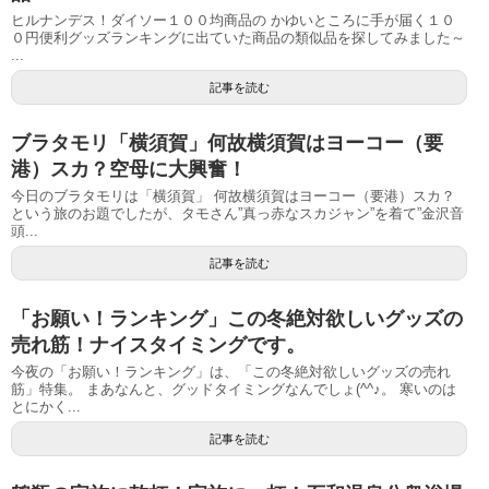
ヒルナンデス！ダイソー１００均商品の かゆいところに手が届く１０
０円便利グッズランキングに出ていた商品の類似品を探してみました～
...
記事を読む
ブラタモリ「横須賀」何故横須賀はヨーコー（要
港）スカ？空母に大興奮！
今日のブラタモリは「横須賀」 何故横須賀はヨーコー（要港）スカ？
という旅のお題でしたが、タモさん”真っ赤なスカジャン”を着て”金沢音
頭...
記事を読む
「お願い！ランキング」この冬絶対欲しいグッズの
売れ筋！ナイスタイミングです。
今夜の「お願い！ランキング」は、「この冬絶対欲しいグッズの売れ
筋」特集。 まあなんと、グッドタイミングなんでしょ(^^♪。 寒いのは
とにかく...
記事を読む