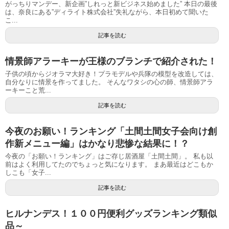
がっちりマンデー、新企画”しれっと新ビジネス始めました” 本日の最後
は、奈良にある”ディライト株式会社”失礼ながら、本日初めて聞いた
こ...
記事を読む
情景師アラーキーが王様のブランチで紹介された！
子供の頃からジオラマ大好き！プラモデルや兵隊の模型を改造しては、
自分なりに情景を作ってました。 そんなワタシの心の師、情景師アラ
ーキーこと荒...
記事を読む
今夜のお願い！ランキング「土間土間女子会向け創
作新メニュー編」はかなり悲惨な結果に！？
今夜の「お願い！ランキング」はご存じ居酒屋「土間土間」。 私も以
前はよく利用してたのでちょっと気になります。 まあ最近はどこもか
しこも「女子...
記事を読む
ヒルナンデス！１００円便利グッズランキング類似
品～