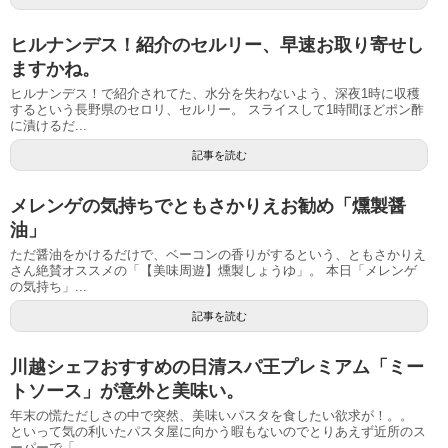
ヒルナンデス！紹介のセルリー、早速お取り寄せし
ますかね。
ヒルナンデス！で紹介されてた、水分を失わないよう、深夜1時に収穫
するという長野県のセロリ、セルリー。 スライスして1時間ほどポン酢
に漬けるだ...
記事を読む
メレンゲの気持ちでともさかりえお勧め「燻製醤
油」
ただ醤油をかけるだけで、ベーコンの香りがするという、ともさかりえ
さん絶賛オススメの「【美味周遊】燻製しょうゆ」。 本日「メレンゲ
の気持ち」...
記事を読む
川越シェフおすすめの日清スパ王プレミアム「ミー
トソース」が意外と美味い。
年末の慌ただしさの中で突然、美味いパスタを食したい欲求が！。。
といって気の利いたパスタ屋に向かう暇もないのでとりあえず近所のス
ーパーで「...