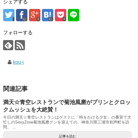
シェアする
0
0
フォローする
kou-j
関連記事
満天☆青空レストランで菊池風磨がプリンとクロッ
クムッシュを大絶賛！
今日の満天☆青空レストランはゲストに「時をかける少女」の番宣で大
忙しのSexyZone菊池風磨クンを迎えての、神奈川県三浦市初声町を訪
問。 ...
記事を読む