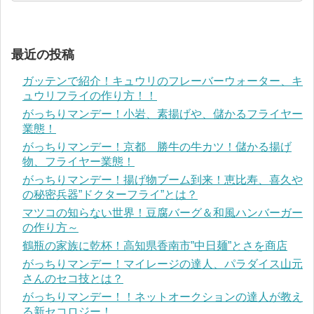
最近の投稿
ガッテンで紹介！キュウリのフレーバーウォーター、キ
ュウリフライの作り方！！
がっちりマンデー！小岩、素揚げや、儲かるフライヤー
業態！
がっちりマンデー！京都 勝牛の牛カツ！儲かる揚げ
物、フライヤー業態！
がっちりマンデー！揚げ物ブーム到来！恵比寿、喜久や
の秘密兵器”ドクターフライ”とは？
マツコの知らない世界！豆腐バーグ＆和風ハンバーガー
の作り方～
鶴瓶の家族に乾杯！高知県香南市”中日麺”とさを商店
がっちりマンデー！マイレージの達人、パラダイス山元
さんのセコ技とは？
がっちりマンデー！！ネットオークションの達人が教え
る新セコロジー！