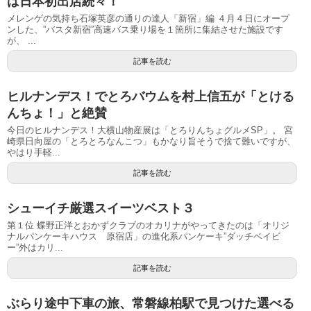
は日本初出店続々！
メレンゲの気持ち石塚英彦の通りの達人「新宿」編 ４月４日にオープ
ンした、”バスタ新宿”高速バス乗り場を１箇所に集結させた施設です
が、 ...
記事を読む
ヒルナンデス！でとろバウムを村上信五が「とける
んちょ！」と絶賛
今日のヒルナンデス！大横山物産展は「とろりんちょグルメSP」。 宮
崎県日向屋の「とろとろなんこつ」もかなり旨そうで捨て難いですが、
やはり手軽...
記事を読む
シューイチ厳選スイーツベスト３
第１位 蝶野正洋とおかずクラブのオカリナがやってきたのは「オリジ
ナルパンケーキハウス 原宿店」の進化系パンケーキ”ダッチベイビ
ー”外はカリ...
記事を読む
ぶらり途中下車の旅、常磐線柏駅で見つけた選べる