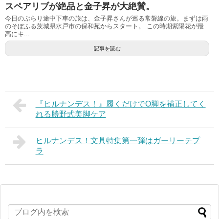
スペアリブが絶品と金子昇が大絶賛。
今日のぶらり途中下車の旅は、金子昇さんが巡る常磐線の旅。まずは雨
のそぼふる茨城県水戸市の保和苑からスタート。 この時期紫陽花が最
高にキ...
記事を読む
『ヒルナンデス！』履くだけでO脚を補正してく
れる勝野式美脚ケア
ヒルナンデス！文具特集第一弾はガーリーテプ
ラ