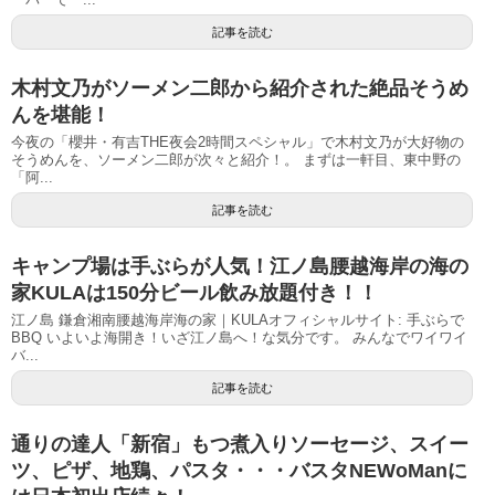
記事を読む
木村文乃がソーメン二郎から紹介された絶品そうめ
んを堪能！
今夜の「櫻井・有吉THE夜会2時間スペシャル」で木村文乃が大好物の
そうめんを、ソーメン二郎が次々と紹介！。 まずは一軒目、東中野の
「阿...
記事を読む
キャンプ場は手ぶらが人気！江ノ島腰越海岸の海の
家KULAは150分ビール飲み放題付き！！
江ノ島 鎌倉湘南腰越海岸海の家｜KULAオフィシャルサイト: 手ぶらで
BBQ いよいよ海開き！いざ江ノ島へ！な気分です。 みんなでワイワイ
バ...
記事を読む
通りの達人「新宿」もつ煮入りソーセージ、スイー
ツ、ピザ、地鶏、パスタ・・・バスタNEWoManに