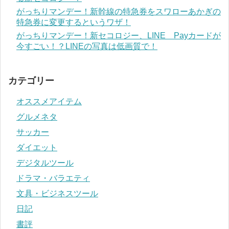
がっちりマンデー！新幹線の特急券をスワローあかぎの
特急券に変更するというワザ！
がっちりマンデー！新セコロジー、LINE Payカードが
今すごい！？LINEの写真は低画質で！
カテゴリー
オススメアイテム
グルメネタ
サッカー
ダイエット
デジタルツール
ドラマ・バラエティ
文具・ビジネスツール
日記
書評