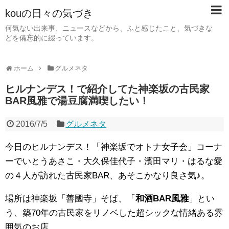
kouの日々の気づき
何気ない出来事、ニュースなどから、ふと感じたこと、気づきな
どを備忘的に綴っています。
ホーム
グルメネタ
ヒルナンデス！で紹介してた神楽坂の古民家
BAR風雅で湯豆腐満喫したい！
2016/7/5
グルメネタ
今日のヒルナンデス！「神楽坂でオトナ女子会」コーナ
ーでいとうあさこ・大久保佳代子・濱田マリ・はるな愛
の４人が訪れた古民家BAR、あそこかなり良さ気♪。
場所は神楽坂「善國寺」そば、「
和酒BAR風雅
」とい
う、築70年の古民家をリノベした超シックな情緒ある雰
囲気のお店。