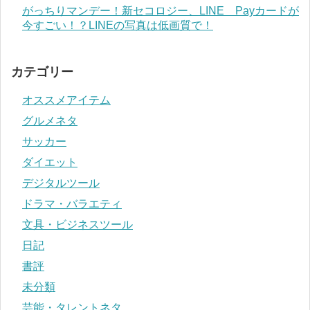
がっちりマンデー！新セコロジー、LINE Payカードが
今すごい！？LINEの写真は低画質で！
カテゴリー
オススメアイテム
グルメネタ
サッカー
ダイエット
デジタルツール
ドラマ・バラエティ
文具・ビジネスツール
日記
書評
未分類
芸能・タレントネタ