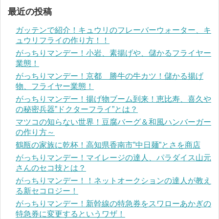
最近の投稿
ガッテンで紹介！キュウリのフレーバーウォーター、キ
ュウリフライの作り方！！
がっちりマンデー！小岩、素揚げや、儲かるフライヤー
業態！
がっちりマンデー！京都 勝牛の牛カツ！儲かる揚げ
物、フライヤー業態！
がっちりマンデー！揚げ物ブーム到来！恵比寿、喜久や
の秘密兵器”ドクターフライ”とは？
マツコの知らない世界！豆腐バーグ＆和風ハンバーガー
の作り方～
鶴瓶の家族に乾杯！高知県香南市”中日麺”とさを商店
がっちりマンデー！マイレージの達人、パラダイス山元
さんのセコ技とは？
がっちりマンデー！！ネットオークションの達人が教え
る新セコロジー！
がっちりマンデー！新幹線の特急券をスワローあかぎの
特急券に変更するというワザ！