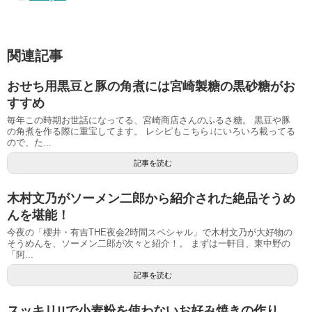
関連記事
おせち用黒豆と豚の角煮には宮崎製糖の黒砂糖がお
すすめ
毎年この時期お世話になってる、宮崎商店さんのふるさ糖。 黒豆や豚
の角煮を作る際に重宝してます。 レシピもこちら↓にいろいろ載ってる
ので、た...
記事を読む
木村文乃がソーメン二郎から紹介された絶品そうめ
んを堪能！
今夜の「櫻井・有吉THE夜会2時間スペシャル」で木村文乃が大好物の
そうめんを、ソーメン二郎が次々と紹介！。 まずは一軒目、東中野の
「阿...
記事を読む
スッキリ!!で小麦粉を使わないお好み焼きの作り