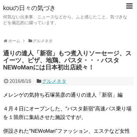
kouの日々の気づき
何気ない出来事、ニュースなどから、ふと感じたこと、気づきな
どを備忘的に綴っています。
ホーム
グルメネタ
通りの達人「新宿」もつ煮入りソーセージ、ス
イーツ、ピザ、地鶏、パスタ・・・バスタ
NEWoManには日本初出店続々！
2016/6/16
グルメネタ
メレンゲの気持ち石塚英彦の通りの達人「新宿」編
４月４日にオープンした、”バスタ新宿”高速バス乗り場
を１箇所に集結させた施設ですが、
併設された”NEWoMan”ファッション、エステなど女性