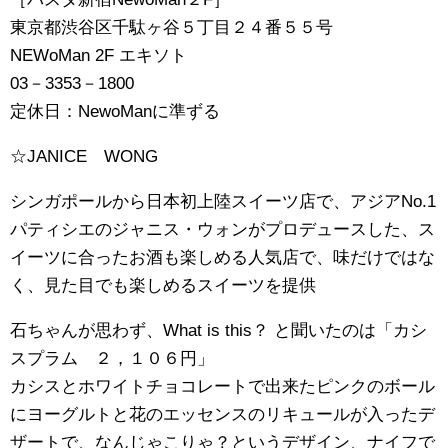
東京都渋谷区千駄ヶ谷５丁目２４番５５号
NEWoMan 2F エキソト
03－3353－1800
定休日：NewoManに準ずる
☆JANICE WONG
シンガポールから日本初上陸スイーツ店で、アジアNo.1
パティシエのジャニス・ウォンがプロデュースした、ス
イーツに合ったお酒も楽しめる人気店で、味だけではな
く、見た目でも楽しめるスイーツを提供
石ちゃんが思わず、What is this？ と聞いたのは「カシ
スプラム ２，１０６円」
カシスとホワイトチョコレートで出来たピンクのボール
にヨーグルトと花のエッセンスのリキュールが入ったデ
ザートで、なんじゃこりゃ？というデザイン、ナイフで