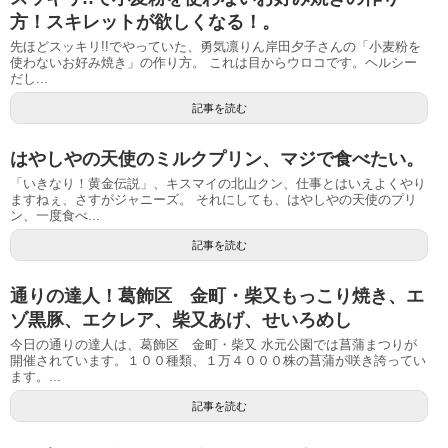
方！スキレットが欲しくなる！。
先ほどスッキリ!!でやっていた、勇気凛りん岸田夕子さんの「小麦粉を
使わないお好み焼き」の作り方。 これは目からウロコです。ヘルシー
だし...
記事を読む
はやしやの天使のミルクプリン、マジで食べたい。
「いきなり！黄金伝説」、キスマイの北山クン、仕事とはいえよくやり
ますねぇ、さすがジャニーズ。 それにしても、はやしやの天使のプリ
ン、一度食べ...
記事を読む
通りの達人！葛飾区 金町・柴又もっこり焼き、エ
ゾ黒豚、エクレア、柴又あげ、せいろめし
今日の通りの達人は、葛飾区 金町・柴又 水元公園では菖蒲まつりが
開催されています。１００種類、１万４０００株の菖蒲が咲き誇ってい
ます。...
記事を読む