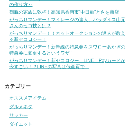
の作り方～
鶴瓶の家族に乾杯！高知県香南市”中日麺”とさを商店
がっちりマンデー！マイレージの達人、パラダイス山元
さんのセコ技とは？
がっちりマンデー！！ネットオークションの達人が教え
る新セコロジー！
がっちりマンデー！新幹線の特急券をスワローあかぎの
特急券に変更するというワザ！
がっちりマンデー！新セコロジー、LINE Payカードが
今すごい！？LINEの写真は低画質で！
カテゴリー
オススメアイテム
グルメネタ
サッカー
ダイエット