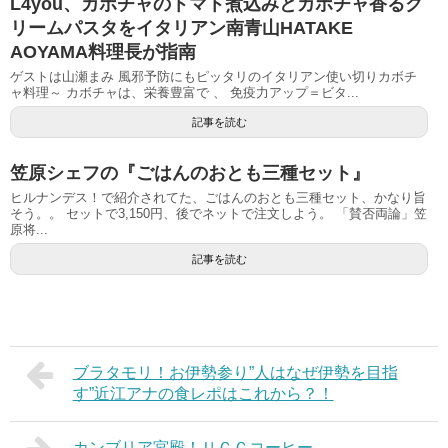
L4you、カボチャのトマト煮込みとカボチャ香るク
リームパスタをイタリアン南青山HATAKE
AOYAMA料理長が指南
ゲストは山瀬まみ 風邪予防にもピッタリのイタリアン使い切りカボチ
ャ料理～ カボチャは、栄養豊富で 、 免疫力アップ＝ビタ...
記事を読む
笠原シェフの『ごはんのおとも三種セット』
ヒルナンデス！で紹介されてた、ごはんのおとも三種セット、かなり旨
そう。。 セットで3,150円、後でネットで注文しよう。 「賛否両論」笠
原将...
記事を読む
ブラタモリ！お伊勢参り”人はなぜ伊勢を目指
す”近江アナの食レポはこれから？！
カンブリア宮殿！ＵＣＣコーヒー