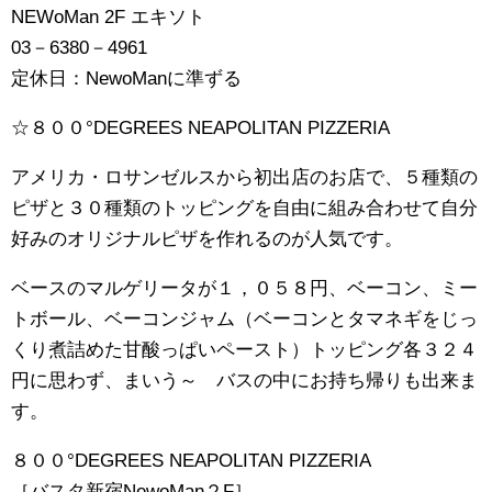
NEWoMan 2F エキソト
03－6380－4961
定休日：NewoManに準ずる
☆８００°DEGREES NEAPOLITAN PIZZERIA
アメリカ・ロサンゼルスから初出店のお店で、５種類の
ピザと３０種類のトッピングを自由に組み合わせて自分
好みのオリジナルピザを作れるのが人気です。
ベースのマルゲリータが１，０５８円、ベーコン、ミー
トボール、ベーコンジャム（ベーコンとタマネギをじっ
くり煮詰めた甘酸っぱいペースト）トッピング各３２４
円に思わず、まいう～ バスの中にお持ち帰りも出来ま
す。
８００°DEGREES NEAPOLITAN PIZZERIA
［バスタ新宿NewoMan２F］