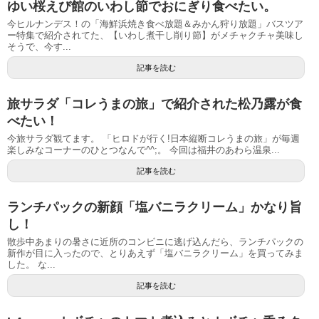
ゆい桜えび館のいわし節でおにぎり食べたい。
今ヒルナンデス！の「海鮮浜焼き食べ放題＆みかん狩り放題」バスツア
ー特集で紹介されてた、【いわし煮干し削り節】がメチャクチャ美味し
そうで、今す...
記事を読む
旅サラダ「コレうまの旅」で紹介された松乃露が食
べたい！
今旅サラダ観てます。 「ヒロドが行く!日本縦断コレうまの旅」が毎週
楽しみなコーナーのひとつなんで^^;。 今回は福井のあわら温泉...
記事を読む
ランチパックの新顔「塩バニラクリーム」かなり旨
し！
散歩中あまりの暑さに近所のコンビニに逃げ込んだら、ランチパックの
新作が目に入ったので、とりあえず「塩バニラクリーム」を買ってみま
した。 な...
記事を読む