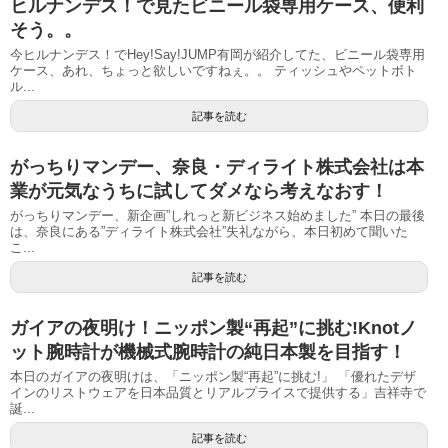
ヒルナンデス！で見たビニール袋専用ケース、便利
そう。。
今ヒルナンデス！でHey!Say!JUMP有岡が紹介してた、ビニール袋専用
ケース、あれ、ちょっと欲しいですねぇ。。 ティッシュやペットボト
ル...
記事を読む
がっちりマンデー、奈良・ディライト株式会社は本
業が元気なうちに試してダメなら考えなおす！
がっちりマンデー、新企画”しれっと新ビジネス始めました” 本日の最後
は、奈良にある”ディライト株式会社”失礼ながら、本日初めて聞いた
こ...
記事を読む
ガイアの夜明け！ニッポン製“再起”に挑む!Knotノ
ット腕時計が機械式腕時計の純日本製を目指す！
本日のガイアの夜明けは、「ニッポン製“再起”に挑む!」 「優れたデザ
インのリストウェアを日本品質とリアルプライスで提供する」吉祥寺で
誕...
記事を読む