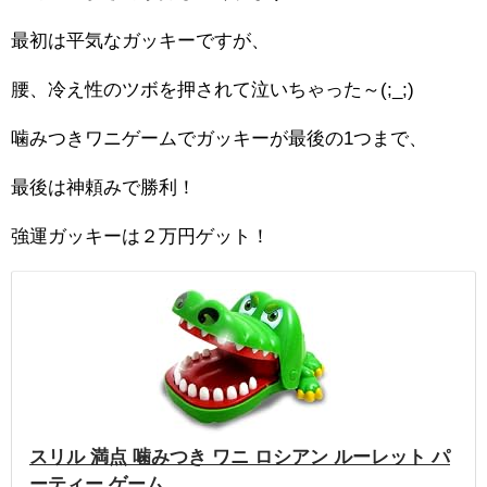
最初は平気なガッキーですが、
腰、冷え性のツボを押されて泣いちゃった～(;_;)
噛みつきワニゲームでガッキーが最後の1つまで、
最後は神頼みで勝利！
強運ガッキーは２万円ゲット！
スリル 満点 噛みつき ワニ ロシアン ルーレット パ
ーティー ゲーム