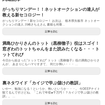
がっちりマンデー！！ネットオークションの達人が
教える新セコロジー！
がっちりマンデー！新セコロジー！ お次は、 栃木県矢板市 ネットオー
クションの達人 川崎さちえさん 書籍も何冊...
記事を読む
満島ひかりさんのトット（黒柳徹子）役はスゴイ！
窓ぎわのトットちゃんをまた読みたくなる・・・ト
ットてれび
今日から始まった”トットてれび” トット（黒柳徹子）役の満島ひかりさ
んが、 あまりにもハマりすぎて、 何だか怖い・・・ ...
記事を読む
裏ネタワイド「カイジで学ぶ儲けの教訓」
いやー、勉強になる！というか、怖いというか・・・。 今DEEPナイト
観てるんですけどね、「これで年収●千万円！？カイジで学ぶ儲けの教
訓」。 ...
記事を読む