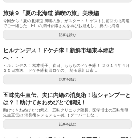
旅猿９「夏の北海道 満喫の旅」美瑛編
今回から「夏の北海道 満喫の旅」がスタート！ ゲストに前回の北海道
でご一緒した、ELTの持田香織さんを再びお迎えし、 夏の北海道...
記事を読む
ヒルナンデス！ドケチ隊！新鮮市場東本郷店
へ・・・
ヒルナンデス！ 松本明子、春日、ももちのドケチ隊！ ２０１４年４月
３０日放送、 ドケチ隊初回ロケの、 埼玉県川口市 ...
記事を読む
五味先生直伝、夫に内緒の消臭術！塩シャンプーと
は？！助けてきわめびとで解説！
助けてきわめびとで解説、 五味クリニック院長、医学博士の五味常明
先生直伝の 消臭術をメモメモ～φ(.. ) グーパーしな...
記事を読む