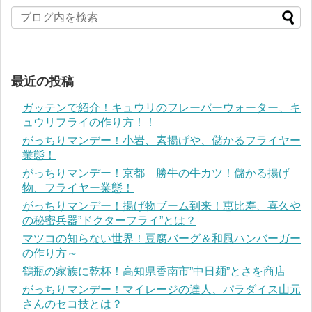
最近の投稿
ガッテンで紹介！キュウリのフレーバーウォーター、キ
ュウリフライの作り方！！
がっちりマンデー！小岩、素揚げや、儲かるフライヤー
業態！
がっちりマンデー！京都 勝牛の牛カツ！儲かる揚げ
物、フライヤー業態！
がっちりマンデー！揚げ物ブーム到来！恵比寿、喜久や
の秘密兵器”ドクターフライ”とは？
マツコの知らない世界！豆腐バーグ＆和風ハンバーガー
の作り方～
鶴瓶の家族に乾杯！高知県香南市”中日麺”とさを商店
がっちりマンデー！マイレージの達人、パラダイス山元
さんのセコ技とは？